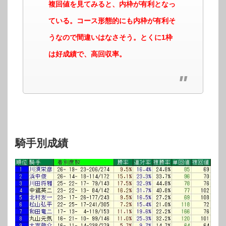
複回値を見てみると、内枠が有利となっ
ている。コース形態的にも内枠が有利そ
うなので間違いはなさそう。とくに1枠
は好成績で、高回収率。
騎手別成績