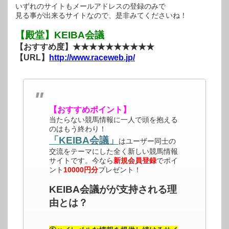
いずれのサイトもメールアドレスの登録のみで
見る事が出来るサイトなので、是非みてくださいね！
【殿堂】KEIBA会議
【おすすめ度】★★★★★★★★★★
【URL】
http://www.raceweb.jp/
【おすすめポイント】
当たらない競馬情報に一人で頭を抱える
のはもう終わり！
「KEIBA会議」
はユーザー同士の
交流をテーマにした全く新しい競馬情報
サイトです。今なら
新規会員登録
でポイ
ント
10000円分
プレゼント！
KEIBA会議がが支持される理
由とは？