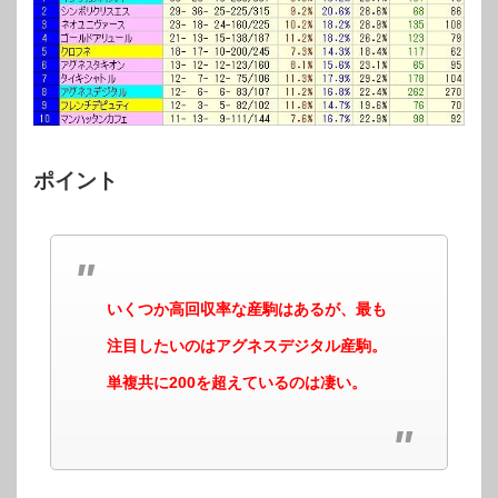
ポイント
いくつか高回収率な産駒はあるが、最も
注目したいのはアグネスデジタル産駒。
単複共に200を超えているのは凄い。