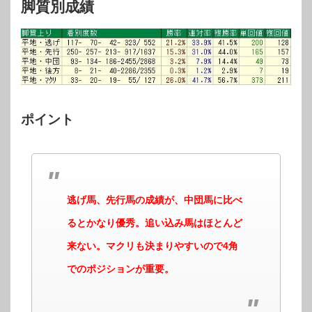
脚質別成績
ポイント
逃げ馬、先行馬の成績が、中団馬に比べ
るとかなり優秀。追い込み馬はほとんど
来ない。マクリも決まりやすいので4角
でのポジションが重要。