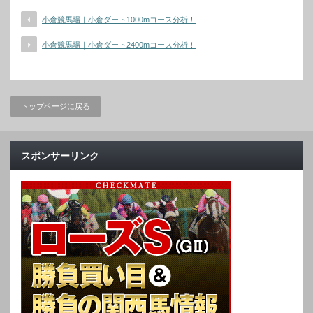
小倉競馬場｜小倉ダート1000mコース分析！
小倉競馬場｜小倉ダート2400mコース分析！
トップページに戻る
スポンサーリンク