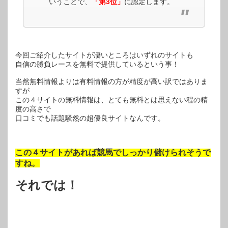
いうことで、
「第3位」
に認定します。
今回ご紹介したサイトが凄いところはいずれのサイトも
自信の勝負レースを無料で提供しているという事！
当然無料情報よりは有料情報の方が精度が高い訳ではありま
すが
この４サイトの無料情報は、とても無料とは思えない程の精
度の高さで
口コミでも話題騒然の超優良サイトなんです。
この４サイトがあれば競馬でしっかり儲けられそうで
すね。
それでは！