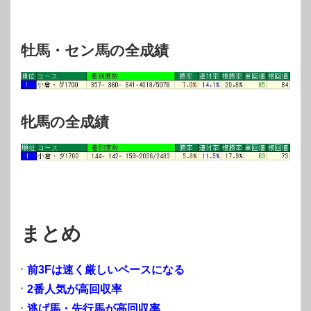
牡馬・セン馬の全成績
牝馬の全成績
まとめ
前3Fは速く厳しいペースになる
2番人気が高回収率
逃げ馬・先行馬が高回収率