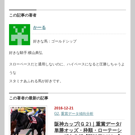
この記事の著者
かーる
好きな馬：ゴールドシップ
好きな騎手:横山典弘
スローペースだと通用しないのに、ハイペースになると圧勝しちゃうよ
うな
スタミナあふれる馬が好きです。
この著者の最新の記事
2016-12-21
G2
,
重賞データ傾向分析
阪神カップ(Ｇ２)｜重賞データ/
単勝オッズ・枠順・ローテーシ