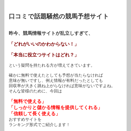
ン
ド
ウ
で
開
口コミで話題騒然の競馬予想サイト
き
ま
す)
昨今、競馬情報サイトが乱立しすぎて、
「どれがいいのかわからない！」
「本当に役立つサイトはどれ？」
という疑問を持たれる方が増えてきています。
確かに無料で使えたとしても予想が当たらなければ
意味が無いですし、例え情報が有料だったとしても
回収率が大きく跳ね上がらなければ意味がないですよね。
そんな皆様のために、今回は
「無料で使える」
「しっかりと儲かる情報を提供してくれる」
「信頼して長く使える」
おすすめサイトを
ランキング形式でご紹介します！