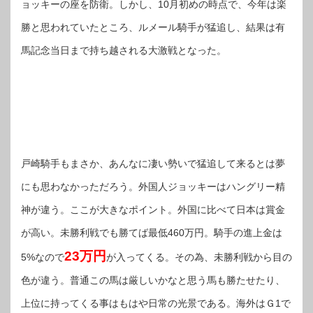
ョッキーの座を防衛。しかし、10月初めの時点で、今年は楽
勝と思われていたところ、ルメール騎手が猛追し、結果は有
馬記念当日まで持ち越される大激戦となった。
戸崎騎手もまさか、あんなに凄い勢いで猛追して来るとは夢
にも思わなかっただろう。外国人ジョッキーはハングリー精
神が違う。ここが大きなポイント。外国に比べて日本は賞金
が高い。未勝利戦でも勝てば最低460万円。騎手の進上金は
23万円
5%なので
が入ってくる。その為、未勝利戦から目の
色が違う。普通この馬は厳しいかなと思う馬も勝たせたり、
上位に持ってくる事はもはや日常の光景である。海外はＧ1で