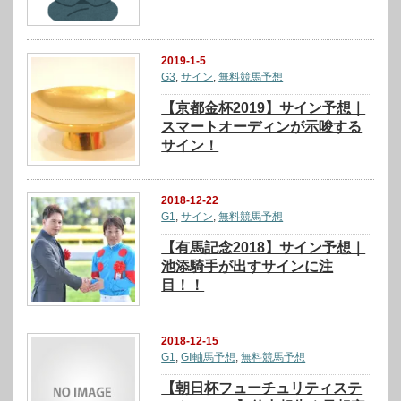
2019-1-5
G3
,
サイン
,
無料競馬予想
【京都金杯2019】サイン予想｜
スマートオーディンが示唆する
サイン！
2018-12-22
G1
,
サイン
,
無料競馬予想
【有馬記念2018】サイン予想｜
池添騎手が出すサインに注
目！！
2018-12-15
G1
,
GⅠ軸馬予想
,
無料競馬予想
【朝日杯フューチュリティステ