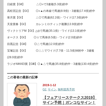
日経賞【GⅡ】 △◎○で3連複(5.3倍)的中
高松宮記念【GⅠ】 ◎○▲の本線で馬連(8.9倍)・3連複(17.4倍)的中
皐月賞【GⅠ】 △◎で馬連(62.2倍)・ワイド(17.3倍)的中
天皇賞春【GⅠ】 カレンミロティック複勝(13.9倍)的中
ヴィクトリアM【GⅠ】△◎で馬連(35.1倍)・ワイド(13.1倍)的中
オークス【GⅠ】 ◎☆で馬単(6.5倍)・ワイド(2.0倍)的中
目黒記念【GⅡ】 ◎△で馬連(12.0倍)的中
宝塚記念【GⅠ】 ◎△△でワイド(7.7倍・11.5倍)W的中・3連複
(28.0倍)的中
ラジオNIKKEI賞【GⅢ】◎▲△で馬連(35.8倍)的中・3連複(130.4倍)的中
この著者の最新の記事
2019-1-12
G2
,
サイン
,
無料競馬予想
【フェアリーステークス2019】
サイン予想｜ガンコなサイン！