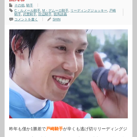
2017-2-10
その他
,
騎手
C・ルメール騎手
,
M・デムーロ騎手
,
リーディングジョッキー
,
戸崎
騎手
,
武豊騎手
,
田辺騎手
,
競馬談義
コメントを書く
SHIN
昨年も僅か1勝差で
戸崎騎手
が辛くも逃げ切りリーディングジ