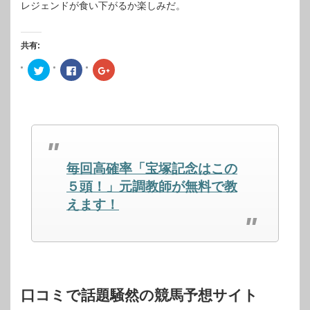
レジェンドが食い下がるか楽しみだ。
共有:
ク
Facebook
ク
リ
で
リ
ッ
共
ッ
ク
有
ク
し
す
し
て
る
て
Twitter
に
Google+
で
は
で
共
ク
共
有
リ
有
(新
ッ
(新
し
ク
し
毎回高確率「宝塚記念はこの
い
し
い
ウ
て
ウ
ィ
く
ィ
５頭！」元調教師が無料で教
ン
だ
ン
ド
さ
ド
えます！
ウ
い
ウ
で
(新
で
開
し
開
き
い
き
ま
ウ
ま
す)
ィ
す)
ン
ド
ウ
で
開
口コミで話題騒然の競馬予想サイト
き
ま