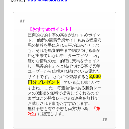
【おすすめポイント】
圧倒的な的中率の高さがおすすめポイン
ト。 他所の競馬予想サイトもある程度穴
馬の情報を手に入れる事が出来たとして
も、それを馬券的中まで結びつける事が
殆ど出来ていない中、ターフビジョンは
確かな情報の元、的確に穴馬をチョイス
し「馬券的中」へと結びつける事で長年
ユーザーから信頼され続けている優れた
3,000
サイトです。 さらに今登録すると
円分プレゼント
している点も嬉しいで
すよね。 また、毎週自信のある勝負レー
スの3連複を無料で提供してくれるので
まずはこの勝負レースの3連複を無料で
お試しされる事をおすすめします。
無料予想も有料予想も両方凄い為、
「第
2位」
に認定します。