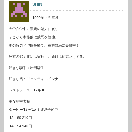
SHIN
1990年・兵庫県
大学在学中に競馬の魅力に嵌り
そこから本格的に競馬を勉強。
妻の協力と理解を経て、毎週競馬に参戦中！
座右の銘：勝組は実行し、負組は約束だけする。
好きな騎手：岩田騎手
好きな馬：ジェンティルドンナ
ベストレース：12年JC
主な的中実績
ダービー'13〜'15 ３連系全的中
'13 89,210円
'14 54,940円