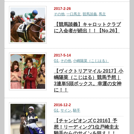
2017-2-26
その他
,
一口馬主
,
競馬談義
,
馬主
【競馬談義】キャロットクラブ
に入会者が続出！！【No.26】
2017-5-14
G1
,
その他
,
小嶋陽菜（こじはる）
【ヴィクトリアマイル 2017】小
嶋陽菜（こじはる）競馬予想｜
3連単5頭ボックス。幸運の女神
に！！
2016-12-2
G1
,
サイン
,
騎手
【チャンピオンズＣ2016】予
想！リーディング1位戸崎圭太
騎手からのサインを狙え！！