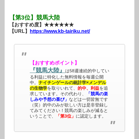
【第3位】競馬大陸
【おすすめ度】★★★★★★
【URL】
https://www.kb-tairiku.net/
【おすすめポイント】
『競馬大陸』
は58週連続的中してい
る利益に特化した無料情報を毎週公開
中。
ナイチンゲールの統計学×メンデル
の生物学
を取りいれて、
的中、利益
を追
求しています。その代わり、
「競馬の楽
しみや予想の喜び」
などは一切皆無です
（笑）的中のみが欲しい方は是非登録し
てみてください！競馬の楽しみが減ると
いうことで、
「第3位」
に認定します。