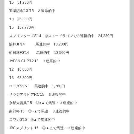
'15 51,230円
宝塚記念'13 '15 ３連系的中
'13 26,330円
'15 157,770円
スプリンターズS'14 ◎スノードラゴンで３連複的中 24,230円
阪神JF'14 馬連的中 13,200円
朝日杯FS'14 馬連的中 13,560円
JAPAN CUP'12'13 ３連系的中
'12 16,650円
'13 63,800円
ローズS'15 馬連的中 1,760円
サウジアラビアRC'15 ３連複的中
京都大賞典’15 ◎○▲で馬連・３連複的中
南部杯'15 ◎○▲で馬連・３連複的中
スワンS'15 ◎▲で馬連的中
JBCスプリント'15 ◎▲△で馬連・３連複的中