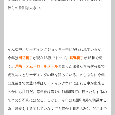
彼らの役割は大きい。
そんな中、リーディングジョッキー争いが行われているが、
今年は
田辺騎手
が現在16勝でトップ。
武豊騎手
が15勝で続
く。
戸崎・デムーロ・ルメール
と言った猛者たちも射程圏で
虎視眈々とリーディングの座を狙っている。久しぶりに今年
は最後まで武豊騎手はリーディング争いに加わる事が出来る
のかにも注目だ。毎年夏は海外に1週間遠征に行ったりするの
でその分不利にはなる。しかし、今年は1週間海外で騎乗する
為、騎乗を１週間していなくても僅か１勝差の2位。どこまで