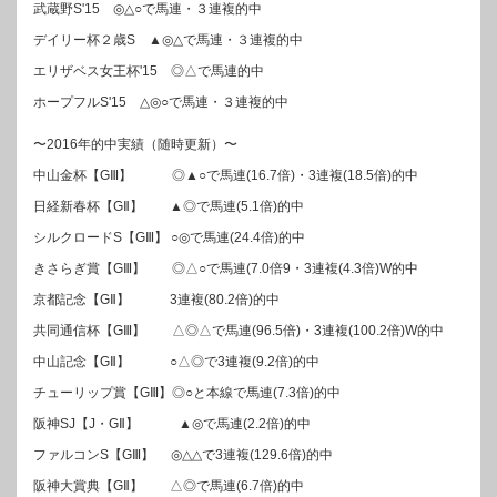
武蔵野S'15 ◎△○で馬連・３連複的中
デイリー杯２歳S ▲◎△で馬連・３連複的中
エリザベス女王杯'15 ◎△で馬連的中
ホープフルS'15 △◎○で馬連・３連複的中
〜2016年的中実績（随時更新）〜
中山金杯【GⅢ】 ◎▲○で馬連(16.7倍)・3連複(18.5倍)的中
日経新春杯【GⅡ】 ▲◎で馬連(5.1倍)的中
シルクロードS【GⅢ】 ○◎で馬連(24.4倍)的中
きさらぎ賞【GⅢ】 ◎△○で馬連(7.0倍9・3連複(4.3倍)W的中
京都記念【GⅡ】 3連複(80.2倍)的中
共同通信杯【GⅢ】 △◎△で馬連(96.5倍)・3連複(100.2倍)W的中
中山記念【GⅡ】 ○△◎で3連複(9.2倍)的中
チューリップ賞【GⅢ】◎○と本線で馬連(7.3倍)的中
阪神SJ【J・GⅡ】 ▲◎で馬連(2.2倍)的中
ファルコンS【GⅢ】 ◎△△で3連複(129.6倍)的中
阪神大賞典【GⅡ】 △◎で馬連(6.7倍)的中