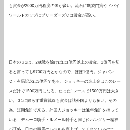
も賞金が2000万円程度の国が多い。流石に凱旋門賞やドバイ
ワールドカップにブリーダーズＣは賞金が高い。
日本のＧ1は、2歳戦を除けばぼ1億円以上の賞金。1億円を切
ると言っても9700万円とかなので、ほぼ1億円。ジャパン
Ｃ・有馬記念は3億円である。ジョッキーの進上金はこのレー
スだけで1500万円になる。たった1レースで1500万円は大き
い。Ｇ1に限らず重賞戦線も賞金は諸外国よりも多い。その
為、短期免許で来る、外国人ジョッキーは通年免許を持って
いる、デムーロ騎手・ルメール騎手と同じ位ハングリー精神
が旺盛。日本の競馬のレベルを底上げしてくれているので、