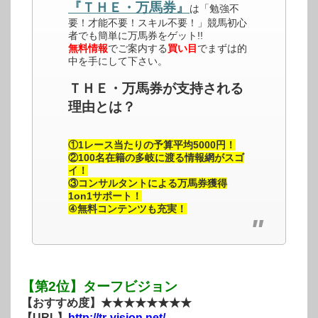
『ＴＨＥ・万馬券』
は「勉強不
要！才能不要！スキル不要！」競馬初心
者でも簡単に万馬券をゲット!!
無料情報
でご案内する
買い目
でまずは的
中を手にして下さい。
ＴＨＥ・万馬券が支持される
理由とは？
①1レース当たりの予算平均5000円！
②100名在籍の多岐に渡る情報網がスゴ
イ！
③コンサルタントによる万馬券獲得
1on1サポート！
④無料コンテンツも充実！
【第2位】ターフビジョン
【おすすめ度】★★★★★★★★
【URL】
http://tr-vision.net/