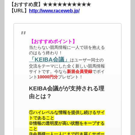
【おすすめ度】★★★★★★★★★★
【URL】
http://www.raceweb.jp/
【おすすめポイント】
当たらない競馬情報に一人で頭を抱える
のはもう終わり！
「KEIBA会議」
はユーザー同士の
交流をテーマにした全く新しい競馬情報
サイトです。今なら
新規会員登録
でポイ
ント
10000円分
プレゼント！
KEIBA会議がが支持される理
由とは？
①ハイレベルな情報を提供し続けるサイ
トであること
②情報の透明度が高い状態をキープする
こと
③会員様一人一人にまで行き届くサポー