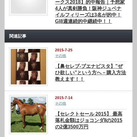
ークス2018】的中報告｜予想家
4人が真剣勝負！阪神ジュベナ
イルフィリーズは3名が的中！
GⅠ8週連続的中継続中！！
関連記事
2015-7-25
その他
【鼻セレブ-ブエナビスタ】”ぜ
ひ欲しい”という方へ－購入方法
教えます！！
2015-7-14
その他
【セレクトセール 2015】 最高
落札金額はジョコンダIIの2015
の2億3500万円