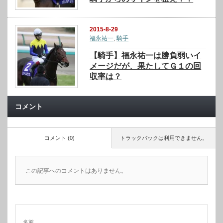
2015-8-29
福永祐一
,
騎手
【騎手】福永祐一は勝負弱いイ
メージだが、果たしてＧ１の回
収率は？
コメント
コメント (0)
トラックバックは利用できません。
この記事へのコメントはありません。
名前