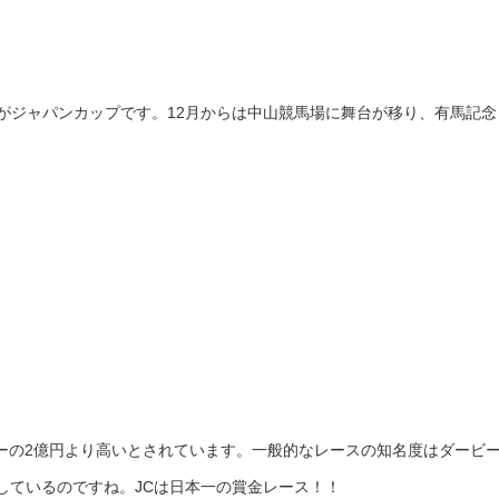
Ⅰがジャパンカップです。12月からは中山競馬場に舞台が移り、有馬記念
ビーの2億円より高いとされています。一般的なレースの知名度はダービ
しているのですね。JCは日本一の賞金レース！！