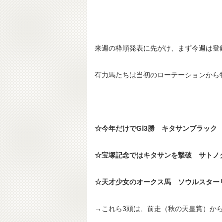
来週の枠順発表に先がけ、まず今週は登
有力馬たちは当初のローテーションから
☆今年だけでGⅠ3勝 キタサンブラック
☆宝塚記念ではキタサンを撃破 サトノ
☆天才少女のオークス馬 ソウルスター
→これら3頭は、前走（秋の天皇賞）か