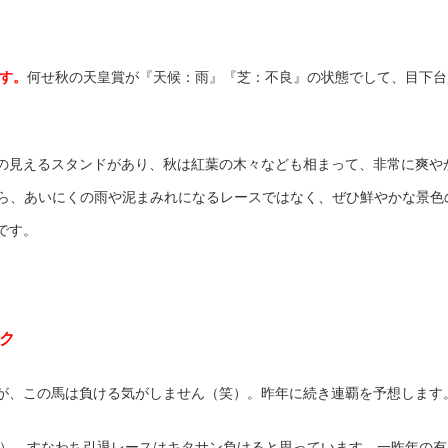
す。
何せ秋の天皇賞が『天候：雨』『芝：不良』の状態でして、目下台
の見えるスタンドがあり、秋は紅葉の木々なども相まって、非常に爽や
から、あいにくの雨や泥まみれになるレースではなく、ぜひ鮮やかな景色
です。
ク
が、この馬は負ける気がしません（笑）。昨年に続き連覇を予想します
予定）、すなわち引退レースはキタサン負けると思っています。一昨年の有