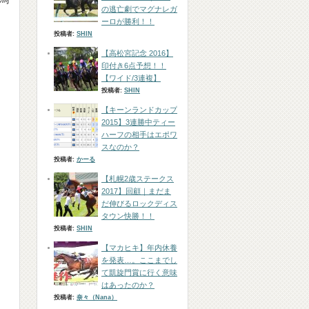
の逃亡劇でマグナレガ
ーロが勝利！！
投稿者:
SHIN
【高松宮記念 2016】
印付き6点予想！！
【ワイド/3連複】
投稿者:
SHIN
【キーンランドカップ
2015】3連勝中ティー
ハーフの相手はエポワ
スなのか？
投稿者:
かーる
【札幌2歳ステークス
2017】回顧｜まだま
だ伸びるロックディス
タウン快勝！！
投稿者:
SHIN
【マカヒキ】年内休養
を発表…。ここまでし
て凱旋門賞に行く意味
はあったのか？
投稿者:
奈々（Nana）