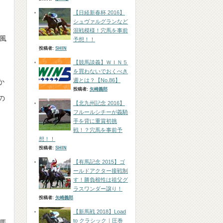
【日経新春杯 2016】
シュヴァルグランなど
混戦模様！穴馬を事前
風
予想！！
投稿者:
SHIN
【競馬談義】ＷＩＮ５
を買わないでおくべき
週とは？【No.86】
か
投稿者:
矢崎義郎
の
【北九州記念 2016】
フルールシチーが義騎
手を背に重賞初挑
戦！？穴馬を事前予
想！！
投稿者:
SHIN
【有馬記念 2015】ゴ
ールドアクター接戦制
す！勝負根性は祖父グ
ラスワンダー譲り！
。
投稿者:
矢崎義郎
【新馬戦 2018】Load
to クラシック｜圧巻
馬