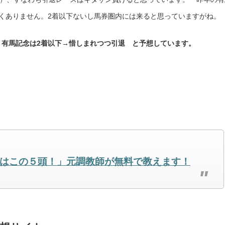
しくありません。2着以下ないし馬券圏内には来ると思っていますがね。
→有馬記念は2着以下→惜しまれつつ引退 と予想しています。
はこの５頭！」元調教師が無料で教えます！