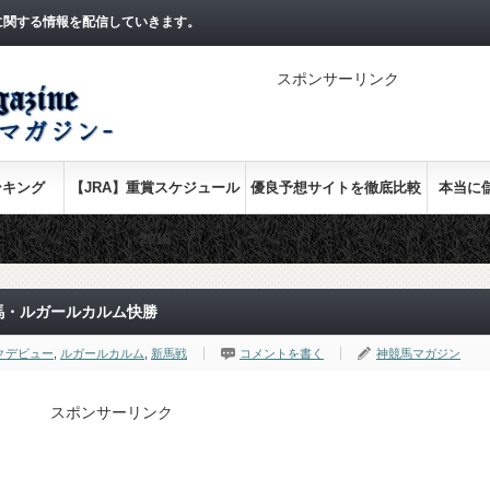
に関する情報を配信していきます。
スポンサーリンク
ンキング
【JRA】重賞スケジュール
優良予想サイトを徹底比較
本当に
2016
馬・ルガールカルム快勝
クデビュー
,
ルガールカルム
,
新馬戦
コメントを書く
神競馬マガジン
スポンサーリンク