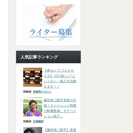
人気記事ランキング
【鼻セレブ-ブエナビ
スタ】”ぜひ欲しい”と
いう方へ－購入方法教
えます！！
投稿者:
神競馬マガジン
藤田伸二騎手突然の引
退！エージェント制度
で騎乗数減「モチベー
ション低下」
投稿者:
矢崎義郎
【藤田伸二騎手】衰退