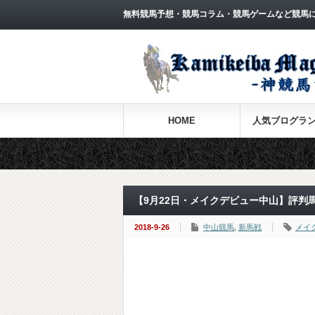
無料競馬予想・競馬コラム・競馬ゲームなど競馬
HOME
人気ブログラ
【9月22日・メイクデビュー中山】評判
2018-9-26
中山競馬
,
新馬戦
メイ