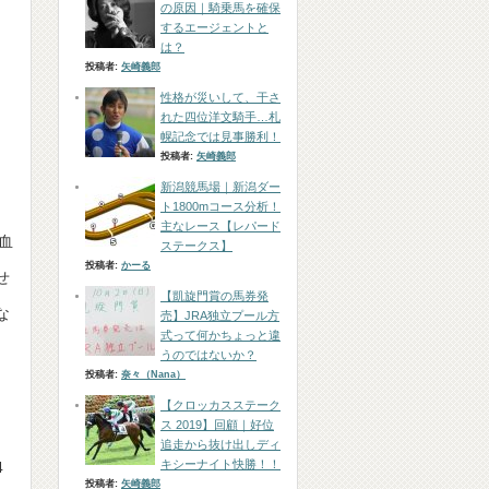
の原因｜騎乗馬を確保
するエージェントと
は？
投稿者:
矢崎義郎
性格が災いして、干さ
れた四位洋文騎手…札
幌記念では見事勝利！
投稿者:
矢崎義郎
新潟競馬場｜新潟ダー
ト1800mコース分析！
主なレース【レパード
血
ステークス】
投稿者:
かーる
せ
【凱旋門賞の馬券発
な
売】JRA独立プール方
式って何かちょっと違
うのではないか？
投稿者:
奈々（Nana）
【クロッカスステーク
ス 2019】回顧｜好位
追走から抜け出しディ
キシーナイト快勝！！
4
投稿者:
矢崎義郎