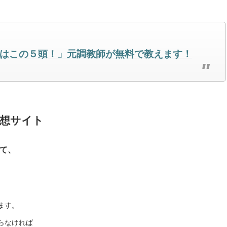
はこの５頭！」元調教師が無料で教えます！
予想サイト
て、
ます。
らなければ