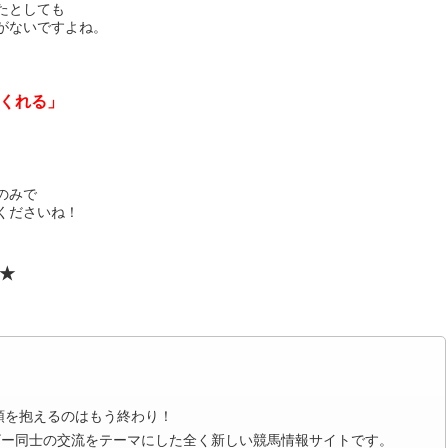
たとしても
がないですよね。
くれる」
のみで
くださいね！
★
頭を抱えるのはもう終わり！
ザー同士の交流をテーマにした全く新しい競馬情報サイトです。