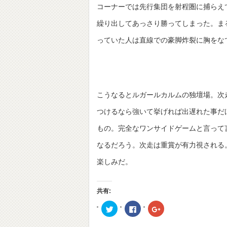
コーナーでは先行集団を射程圏に捕らえて
繰り出してあっさり勝ってしまった。ま
っていた人は直線での豪脚炸裂に胸をな
こうなるとルガールカルムの独壇場。次
つけるなら強いて挙げれば出遅れた事だ
もの。完全なワンサイドゲームと言って
なるだろう。次走は重賞が有力視される
楽しみだ。
共有:
ク
Facebook
ク
リ
で
リ
ッ
共
ッ
ク
有
ク