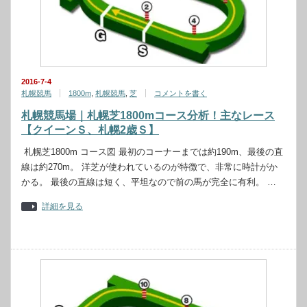
2016-7-4
札幌競馬
1800m
,
札幌競馬
,
芝
コメントを書く
札幌競馬場｜札幌芝1800mコース分析！主なレース
【クイーンＳ、札幌2歳Ｓ】
札幌芝1800m コース図 最初のコーナーまでは約190m、最後の直
線は約270m。 洋芝が使われているのが特徴で、非常に時計がか
かる。 最後の直線は短く、平坦なので前の馬が完全に有利。 …
詳細を見る