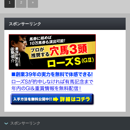
1
2
»
スポンサーリンク
スポンサーリンク