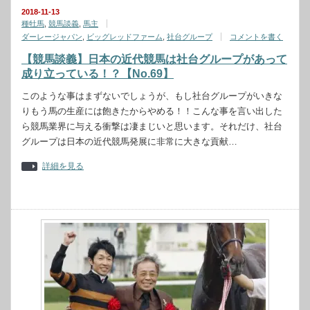
2018-11-13
種牡馬
,
競馬談義
,
馬主
ダーレージャパン
,
ビッグレッドファーム
,
社台グループ
コメントを書く
【競馬談義】日本の近代競馬は社台グループがあって
成り立っている！？【No.69】
このような事はまずないでしょうが、もし社台グループがいきな
りもう馬の生産には飽きたからやめる！！こんな事を言い出した
ら競馬業界に与える衝撃は凄まじいと思います。それだけ、社台
グループは日本の近代競馬発展に非常に大きな貢献…
詳細を見る