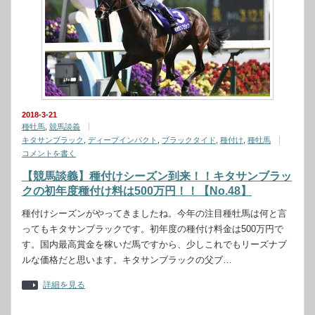
2018-3-21
種牡馬
,
競馬談義
キタサンブラック
,
ディープインパクト
,
ブラックタイド
,
種付け
,
種牡馬
コメントを書く
【競馬談義】種付けシーズン到来！！キタサンブラッ
クの初年度種付け料は500万円！！【No.48】
種付けシーズンがやってきましたね。今年の注目種牡馬は何と言
ってもキタサンブラックです。初年度の種付け料金は500万円で
す。国内最高賞金を稼いだ馬ですから、少しこれでもリーズナブ
ルな価格だと思います。キタサンブラックの父ブ…
詳細を見る