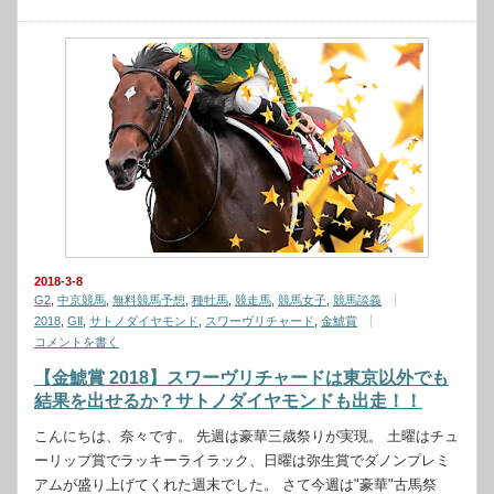
2018-3-8
G2
,
中京競馬
,
無料競馬予想
,
種牡馬
,
競走馬
,
競馬女子
,
競馬談義
2018
,
GⅡ
,
サトノダイヤモンド
,
スワーヴリチャード
,
金鯱賞
コメントを書く
【金鯱賞 2018】スワーヴリチャードは東京以外でも
結果を出せるか？サトノダイヤモンドも出走！！
こんにちは、奈々です。 先週は豪華三歳祭りが実現。 土曜はチュ
ーリップ賞でラッキーライラック、日曜は弥生賞でダノンプレミ
アムが盛り上げてくれた週末でした。 さて今週は"豪華"古馬祭