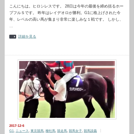
こんにちは。ヒロシレスです。 28日は今年の最後を締め括るホー
プフルＳです。 昨年はレイデオロが勝利。G1に格上げされた今
年、レベルの高い馬が集まり非常に楽しみな１戦です。 しかし、
…
詳細を見る
2017-12-6
G1
,
ニュース
,
東京競馬
,
種牡馬
,
競走馬
,
競馬女子
,
競馬談義