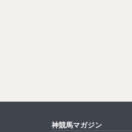
神競馬マガジン