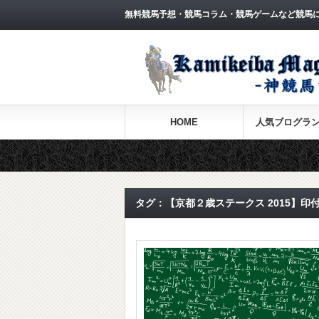
無料競馬予想・競馬コラム・競馬ゲームなど競馬
HOME
人気ブログラ
タグ：【京都２歳ステークス 2015】印