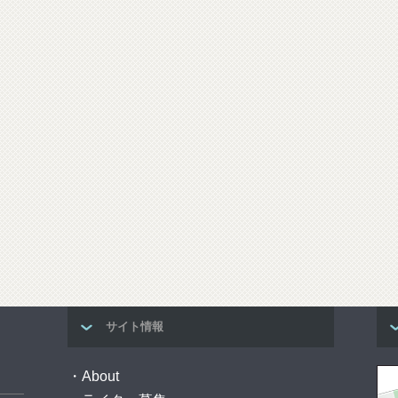
サイト情報
・About