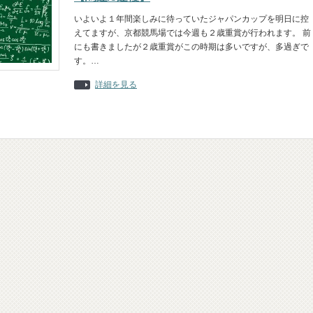
いよいよ１年間楽しみに待っていたジャパンカップを明日に控
えてますが、京都競馬場では今週も２歳重賞が行われます。 前
にも書きましたが２歳重賞がこの時期は多いですが、多過ぎで
す。…
詳細を見る