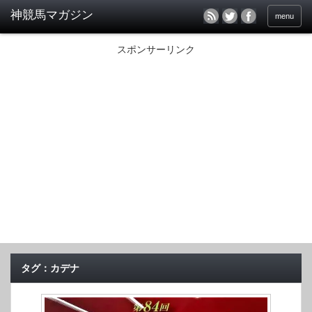
menu
スポンサーリンク
タグ：カデナ