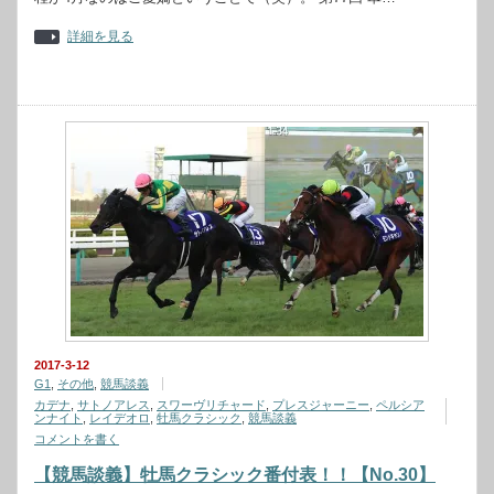
詳細を見る
2017-3-12
G1
,
その他
,
競馬談義
カデナ
,
サトノアレス
,
スワーヴリチャード
,
プレスジャーニー
,
ペルシア
ンナイト
,
レイデオロ
,
牡馬クラシック
,
競馬談義
コメントを書く
【競馬談義】牡馬クラシック番付表！！【No.30】