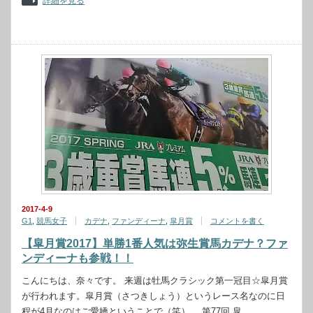
詳細を見る
2017-4-9
G1
,
競馬女子
カデナ
,
ファンディーナ
,
皐月賞
コメントを書く
【皐月賞2017】単勝1番人気は弥生賞馬カデナ？ファ
ンディーナも参戦！！
こんにちは、奈々です。 来週は牡馬クラシック第一冠目☆皐月賞
が行われます。皐月賞（さつきしょう）というレース名なのに日
程が4月なのはご愛嬌ということで（笑）。 第77回 皐…