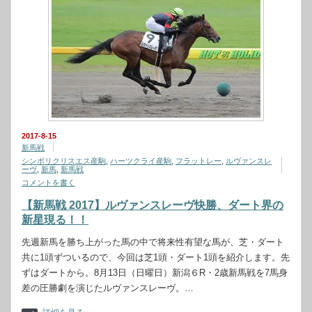
2017-8-15
新馬戦
シンボリクリスエス産駒
,
ハーツクライ産駒
,
フラットレー
,
ルヴァンスレ
ーヴ
,
新馬
,
新馬戦
コメントを書く
【新馬戦 2017】ルヴァンスレーヴ快勝、ダート界の
新星現る！！
先週新馬を勝ち上がった馬の中で将来性有望な馬が、芝・ダート
共に1頭ずついるので、今回は芝1頭・ダート1頭を紹介します。先
ずはダートから。8月13日（日曜日）新潟６R・2歳新馬戦を7馬身
差の圧勝劇を演じたルヴァンスレーヴ。…