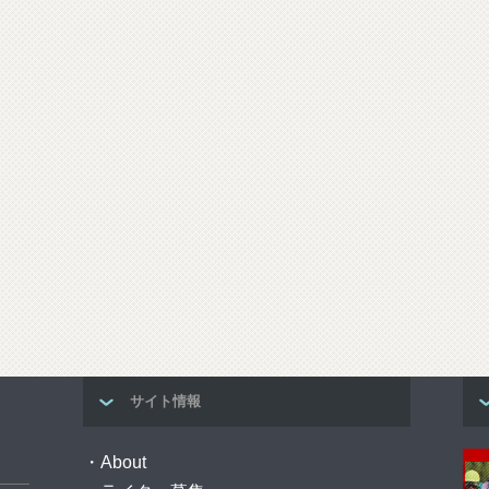
サイト情報
・About