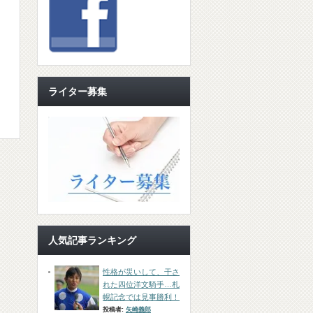
ライター募集
人気記事ランキング
性格が災いして、干さ
れた四位洋文騎手…札
幌記念では見事勝利！
投稿者:
矢崎義郎