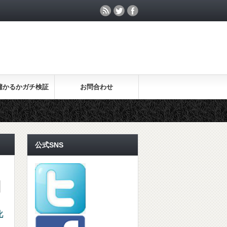
儲かるかガチ検証
お問合わせ
公式SNS
牝