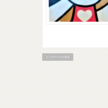
トップページに戻る