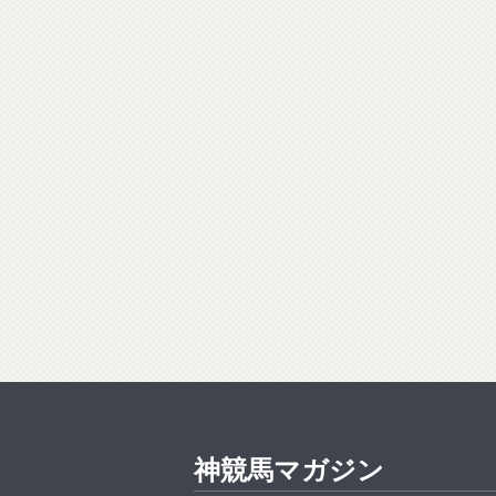
神競馬マガジン