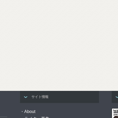
サイト情報
・About