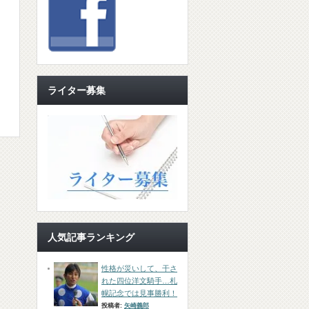
ライター募集
人気記事ランキング
性格が災いして、干さ
れた四位洋文騎手…札
幌記念では見事勝利！
投稿者:
矢崎義郎