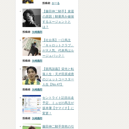
投稿者:
かーる
【藤田伸二騎手】衰退
の原因｜騎乗馬を確保
するエージェントと
は？
投稿者:
矢崎義郎
【社台系】一口馬主
「キャロットクラブ」
が大人気。代表馬はル
ージュバック！
投稿者:
矢崎義郎
【競馬談義】栄光と転
落人生・天才田原成貴
のジェットコースター
人生【No.47】
投稿者:
矢崎義郎
セントライト記念出走
予定、ミュゼの馬主が
坂本肇【ヤマイチ】に
変更！
投稿者:
矢崎義郎
藤田伸二騎手突然の引