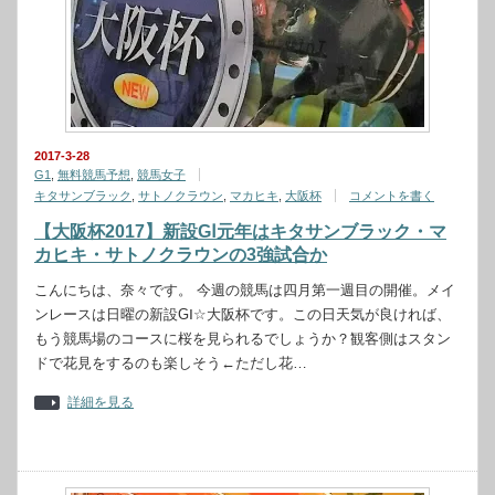
2017-3-28
G1
,
無料競馬予想
,
競馬女子
キタサンブラック
,
サトノクラウン
,
マカヒキ
,
大阪杯
コメントを書く
【大阪杯2017】新設GⅠ元年はキタサンブラック・マ
カヒキ・サトノクラウンの3強試合か
こんにちは、奈々です。 今週の競馬は四月第一週目の開催。メイ
ンレースは日曜の新設GⅠ☆大阪杯です。この日天気が良ければ、
もう競馬場のコースに桜を見られるでしょうか？観客側はスタン
ドで花見をするのも楽しそう←ただし花…
詳細を見る