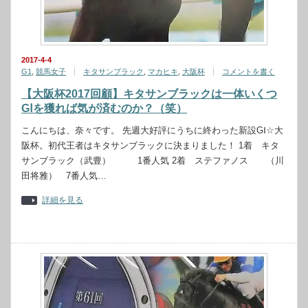
2017-4-4
G1
,
競馬女子
キタサンブラック
,
マカヒキ
,
大阪杯
コメントを書く
【大阪杯2017回顧】キタサンブラックは一体いくつ
GⅠを獲れば気が済むのか？（笑）
こんにちは、奈々です。 先週大好評にうちに終わった新設GⅠ☆大
阪杯。初代王者はキタサンブラックに決まりました！ 1着 キタ
サンブラック（武豊） 1番人気 2着 ステファノス （川
田将雅） 7番人気…
詳細を見る