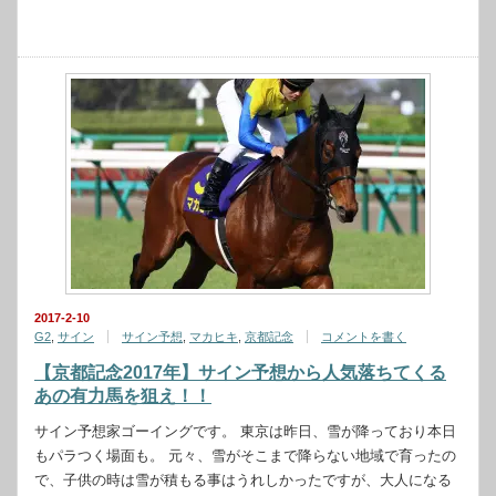
2017-2-10
G2
,
サイン
サイン予想
,
マカヒキ
,
京都記念
コメントを書く
【京都記念2017年】サイン予想から人気落ちてくる
あの有力馬を狙え！！
サイン予想家ゴーイングです。 東京は昨日、雪が降っており本日
もパラつく場面も。 元々、雪がそこまで降らない地域で育ったの
で、子供の時は雪が積もる事はうれしかったですが、大人になる