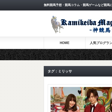
無料競馬予想・競馬コラム・競馬ゲームなど競馬
HOME
人気ブログラ
タグ：ミリッサ