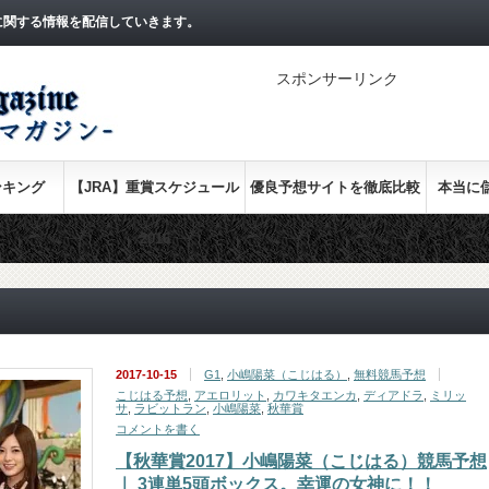
に関する情報を配信していきます。
スポンサーリンク
ンキング
【JRA】重賞スケジュール
優良予想サイトを徹底比較
本当に
2016
2017-10-15
G1
,
小嶋陽菜（こじはる）
,
無料競馬予想
こじはる予想
,
アエロリット
,
カワキタエンカ
,
ディアドラ
,
ミリッ
サ
,
ラビットラン
,
小嶋陽菜
,
秋華賞
コメントを書く
【秋華賞2017】小嶋陽菜（こじはる）競馬予想
｜ 3連単5頭ボックス。幸運の女神に！！