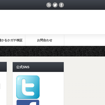
儲かるかガチ検証
お問合わせ
公式SNS