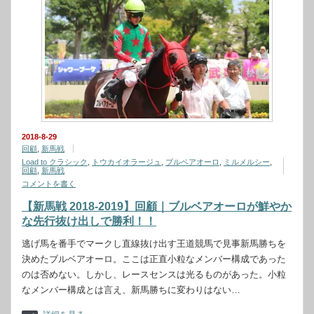
2018-8-29
回顧
,
新馬戦
Load to クラシック
,
トウカイオラージュ
,
ブルベアオーロ
,
ミルメルシー
,
回顧
,
新馬戦
コメントを書く
【新馬戦 2018-2019】回顧｜ブルベアオーロが鮮やか
な先行抜け出しで勝利！！
逃げ馬を番手でマークし直線抜け出す王道競馬で見事新馬勝ちを
決めたブルベアオーロ。ここは正直小粒なメンバー構成であった
のは否めない。しかし、レースセンスは光るものがあった。小粒
なメンバー構成とは言え、新馬勝ちに変わりはない…