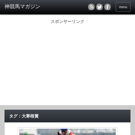
menu
スポンサーリンク
タグ：大寒桜賞