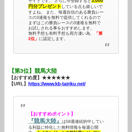
3,000
サイトです。 さらに今登録すると
円分プレゼント
している点も嬉しいで
すよね。 また、毎週自信のある勝負レー
スの3連複を無料で提供してくれるので
まずはこの勝負レースの3連複を無料で
お試しされる事をおすすめします。
無料予想も有料予想も両方凄い為、
「第
2位」
に認定します。
【第3位】競馬大陸
【おすすめ度】★★★★★★
【URL】
https://www.kb-tairiku.net/
【おすすめポイント】
『競馬大陸』
は58週連続的中してい
る利益に特化した無料情報を毎週公開