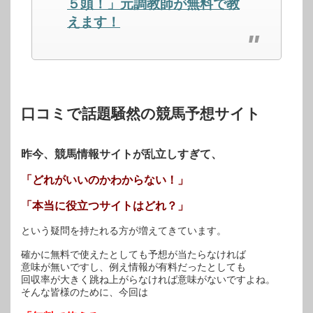
ィ
く
ィ
５頭！」元調教師が無料で教
ン
だ
ン
ド
さ
ド
えます！
ウ
い
ウ
で
(新
で
開
し
開
き
い
き
ま
ウ
ま
す)
ィ
す)
ン
ド
ウ
で
開
口コミで話題騒然の競馬予想サイト
き
ま
す)
昨今、競馬情報サイトが乱立しすぎて、
「どれがいいのかわからない！」
「本当に役立つサイトはどれ？」
という疑問を持たれる方が増えてきています。
確かに無料で使えたとしても予想が当たらなければ
意味が無いですし、例え情報が有料だったとしても
回収率が大きく跳ね上がらなければ意味がないですよね。
そんな皆様のために、今回は