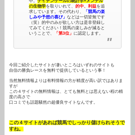
中。
ナイチンゲールの統計学×メンデル
の生物学
を取りいれて、
的中、利益
を追
求しています。その代わり、
「競馬の楽
しみや予想の喜び」
などは一切皆無です
（笑）的中のみが欲しい方は是非登録し
てみてください！競馬の楽しみが減ると
いうことで、
「第3位」
に認定します。
今回ご紹介したサイトが凄いところはいずれのサイトも
自信の勝負レースを無料で提供しているという事！
当然無料情報よりは有料情報の方が精度が高い訳ではありま
すが
この４サイトの無料情報は、とても無料とは思えない程の精
度の高さで
口コミでも話題騒然の超優良サイトなんです。
この４サイトがあれば競馬でしっかり儲けられそうで
すね。