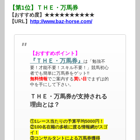
【第1位】ＴＨＥ・万馬券
【おすすめ度】★★★★★★★★★★
【URL】
http://www.baz-horse.com/
【おすすめポイント】
『ＴＨＥ・万馬券』
は「勉強不
要！才能不要！スキル不要！」競馬初心
者でも簡単に万馬券をゲット!!
無料情報
でご案内する
買い目
でまずは的
中を手にして下さい。
ＴＨＥ・万馬券が支持される
理由とは？
①1レース当たりの予算平均5000円！
②100名在籍の多岐に渡る情報網がスゴ
イ！
③コンサルタントによる万馬券獲得