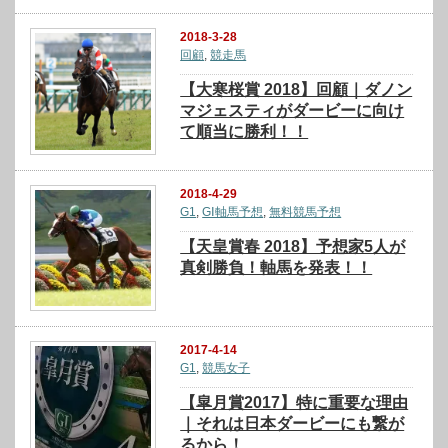
2018-3-28
回顧
,
競走馬
【大寒桜賞 2018】回顧｜ダノン
マジェスティがダービーに向け
て順当に勝利！！
2018-4-29
G1
,
GⅠ軸馬予想
,
無料競馬予想
【天皇賞春 2018】予想家5人が
真剣勝負！軸馬を発表！！
2017-4-14
G1
,
競馬女子
【皐月賞2017】特に重要な理由
｜それは日本ダービーにも繋が
るから！