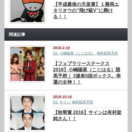
【平成最後の天皇賞】１勝馬エ
タリオウの”飛び級V”に懸け
る！！
関連記事
2018-2-18
G1
,
小嶋陽菜（こじはる）
,
無料競馬予想
【フェブラリーステークス
2018】小嶋陽菜（こじはる）競
馬予想｜ 3連単5頭ボックス。幸
運の女神！！
2016-10-16
G1
,
サイン
,
無料競馬予想
【秋華賞 2016】サインは有村架
純さん！！