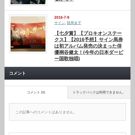
2016-7-9
サイン
,
競馬女子
【七夕賞】【プロキオンステー
クス】【2016予想】サイン馬券
は初アルバム発売の決まった俳
優桐谷健太！(今年の日本ダービ
ー国歌独唱)
コメント
コメント (0)
トラックバックは利用できません。
この記事へのコメントはありません。