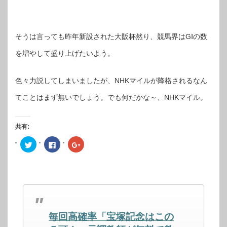
そうは言っても昨年新設された大阪杯然り、競馬界はGⅠの数
を増やして盛り上げたいよう。
色々力説してしまいましたが、NHKマイルが降格されるなん
てことはまず無いでしょう。でも何だかな～、NHKマイル。
共有:
ク
Facebook
ク
リ
で
リ
ッ
共
ッ
ク
有
ク
し
す
し
て
る
て
Twitter
に
Google+
で
は
で
共
ク
共
有
リ
有
(新
ッ
(新
し
ク
し
毎回高確率「宝塚記念はこの
い
し
い
ウ
て
ウ