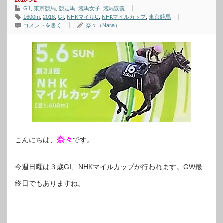
2018-5-2
G1
,
東京競馬
,
競走馬
,
競馬女子
,
競馬談義
1600m
,
2018
,
GⅠ
,
NHKマイルC
,
NHKマイルカップ
,
東京競馬
コメントを書く
奈々（Nana）
奈々
こんにちは、
です。
今週日曜は３歳GⅠ、NHKマイルカップが行われます。GW最
終日でもありますね。