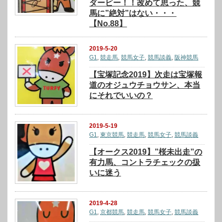
ダービー！！改めて思った、競
馬に”絶対”はない・・・
【No.88】
2019-5-20
G1
,
競走馬
,
競馬女子
,
競馬談義
,
阪神競馬
【宝塚記念2019】次走は宝塚報
道のオジュウチョウサン、本当
にそれでいいの？
2019-5-19
G1
,
東京競馬
,
競走馬
,
競馬女子
,
競馬談義
【オークス2019】”桜未出走”の
有力馬、コントラチェックの扱
いに迷う
2019-4-28
G1
,
京都競馬
,
競走馬
,
競馬女子
,
競馬談義