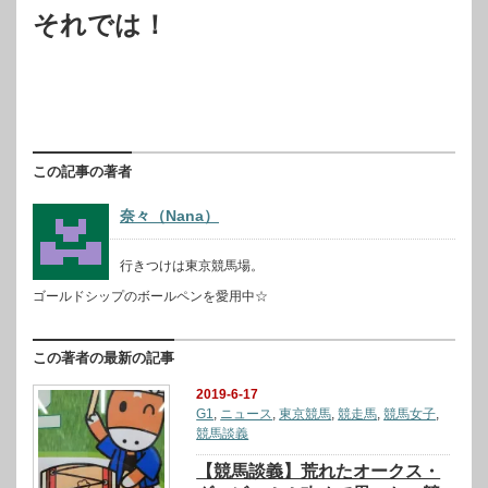
それでは！
この記事の著者
奈々（Nana）
行きつけは東京競馬場。
ゴールドシップのボールペンを愛用中☆
この著者の最新の記事
2019-6-17
G1
,
ニュース
,
東京競馬
,
競走馬
,
競馬女子
,
競馬談義
【競馬談義】荒れたオークス・