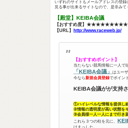
いずれのサイトもメールアドレスの登録
見る事が出来るサイトなので、是非みて
【殿堂】KEIBA会議
【おすすめ度】★★★★★★★★★
【URL】
http://www.raceweb.jp/
【おすすめポイント】
当たらない競馬情報に一人で
「KEIBA会議」
はユー
今なら
新規会員登録
でポイン
KEIBA会議がが支持
①ハイレベルな情報を提供し
②情報の透明度が高い状態を
③会員様一人一人にまで行き
KE
これら３つの柱を元に、
けまっした。