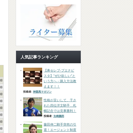
人気記事ランキング
【鼻セレブ-ブエナビ
スタ】”ぜひ欲しい”と
いう方へ－購入方法教
えます！！
投稿者:
神競馬マガジン
性格が災いして、干さ
れた四位洋文騎手…札
幌記念では見事勝利！
投稿者:
矢崎義郎
藤田伸二騎手突然の引
退！エージェント制度