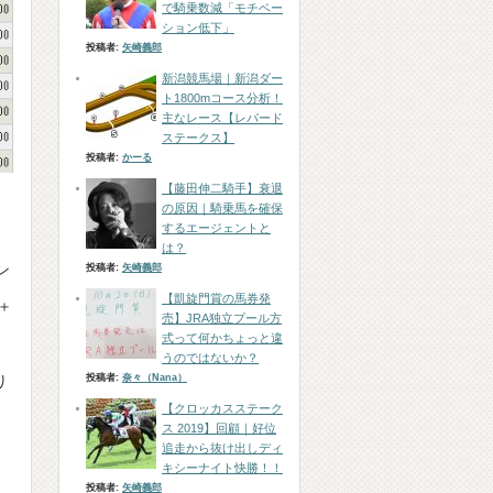
で騎乗数減「モチベー
ション低下」
投稿者:
矢崎義郎
新潟競馬場｜新潟ダー
ト1800mコース分析！
主なレース【レパード
ステークス】
投稿者:
かーる
【藤田伸二騎手】衰退
の原因｜騎乗馬を確保
するエージェントと
は？
ン
投稿者:
矢崎義郎
【凱旋門賞の馬券発
＋
売】JRA独立プール方
式って何かちょっと違
うのではないか？
投稿者:
奈々（Nana）
り
【クロッカスステーク
ス 2019】回顧｜好位
追走から抜け出しディ
キシーナイト快勝！！
投稿者:
矢崎義郎