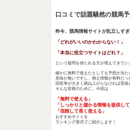
開
し
開
き
い
き
ま
ウ
ま
す)
ィ
す)
口コミで話題騒然の競馬
ン
ド
ウ
で
開
昨今、競馬情報サイトが乱立しすぎ
き
ま
す)
「どれがいいのかわからない！」
「本当に役立つサイトはどれ？」
という疑問を持たれる方が増えてきてい
確かに無料で使えたとしても予想が当た
意味が無いですし、例え情報が有料だっ
回収率が大きく跳ね上がらなければ意味
そんな皆様のために、今回は
「無料で使える」
「しっかりと儲かる情報を提供して
「信頼して長く使える」
おすすめサイトを
ランキング形式でご紹介します！