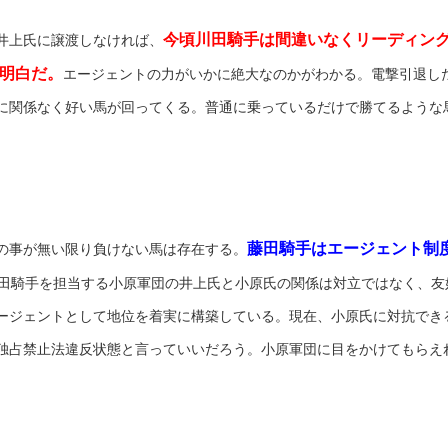
今頃川田騎手は間違いなくリーディン
井上氏に譲渡しなければ、
明白だ。
エージェントの力がいかに絶大なのかがわかる。電撃引退し
に関係なく好い馬が回ってくる。普通に乗っているだけで勝てるような
藤田騎手はエージェント制
の事が無い限り負けない馬は存在する。
田騎手を担当する小原軍団の井上氏と小原氏の関係は対立ではなく、友
ージェントとして地位を着実に構築している。現在、小原氏に対抗でき
独占禁止法違反状態と言っていいだろう。小原軍団に目をかけてもらえ