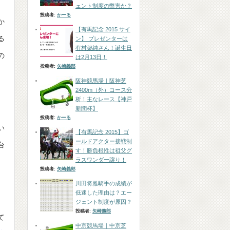
ェント制度の弊害か？
投稿者:
かーる
か
【有馬記念 2015 サイ
る
ン】 プレゼンターは
有村架純さん！誕生日
の
は2月13日！
投稿者:
矢崎義郎
阪神競馬場｜阪神芝
2400m（外）コース分
析！主なレース【神戸
新聞杯】
投稿者:
かーる
い
【有馬記念 2015】ゴ
ールドアクター接戦制
台
す！勝負根性は祖父グ
ラスワンダー譲り！
投稿者:
矢崎義郎
川田将雅騎手の成績が
低迷した理由は？エー
ジェント制度が原因？
投稿者:
矢崎義郎
て
中京競馬場｜中京芝