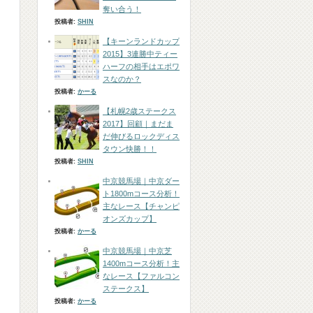
奪い合う！
投稿者:
SHIN
【キーンランドカップ
2015】3連勝中ティー
ハーフの相手はエポワ
スなのか？
投稿者:
かーる
【札幌2歳ステークス
2017】回顧｜まだま
だ伸びるロックディス
タウン快勝！！
投稿者:
SHIN
中京競馬場｜中京ダー
ト1800mコース分析！
主なレース【チャンピ
オンズカップ】
投稿者:
かーる
中京競馬場｜中京芝
1400mコース分析！主
なレース【ファルコン
ステークス】
投稿者:
かーる