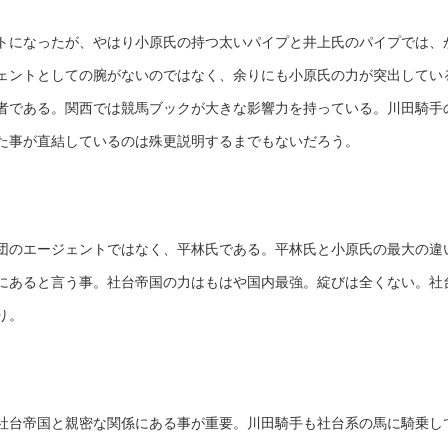
トになったが、やはり小原氏の持つ太いパイプと井上氏のパイプでは、
ェントとしての腕がないのではなく、余りにも小原氏の力が突出してい
者である。関西では競馬ブックが大きな影響力を持っている。川田騎手
た事が直結しているのは殊更説明するまでもないだろう。
団のエージェントではなく、平林氏である。平林氏と小原氏の最大の違
にあると言う事。社台帝国の力はもはや国内最強。綻びは全くない。社
り。
社台帝国と親密な関係にある事が重要。川田騎手も社台系の馬に騎乗し