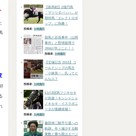
【新馬戦】2億円馬
グ
「マツリダバッハ」が
期待馬「エレクトロポ
た
ップ」に快勝！
投稿者:
矢崎義郎
馬
競馬八百長事件（山岡
事件）と野球賭博で
JRAが学ぶこと！！
投稿者:
矢崎義郎
【宝塚記念 2015】ゴ
ールドシップの馬主
「小林英一」氏ってど
度
んな人？
投稿者:
矢崎義郎
好
幻の3冠馬フジキセキ
る
が急逝！キンシャシャ
ノキセキ・イスラボニ
れ
ータが後継候補！
投稿者:
矢崎義郎
藤田伸二騎手引退への
軌跡。年々減少する騎
乗数と勝ち鞍はエージ