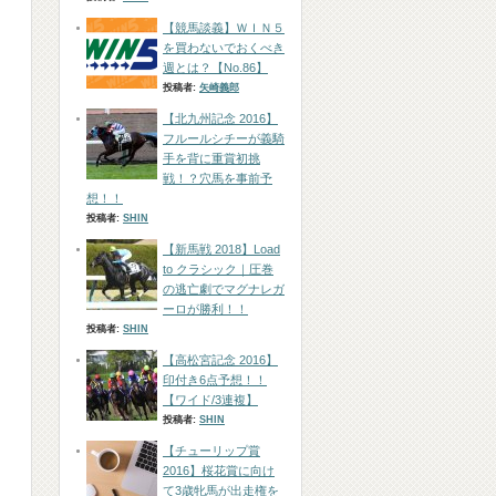
【競馬談義】ＷＩＮ５
を買わないでおくべき
週とは？【No.86】
投稿者:
矢崎義郎
【北九州記念 2016】
フルールシチーが義騎
手を背に重賞初挑
戦！？穴馬を事前予
想！！
投稿者:
SHIN
【新馬戦 2018】Load
to クラシック｜圧巻
の逃亡劇でマグナレガ
ーロが勝利！！
投稿者:
SHIN
【高松宮記念 2016】
印付き6点予想！！
【ワイド/3連複】
投稿者:
SHIN
【チューリップ賞
2016】桜花賞に向け
て3歳牝馬が出走権を