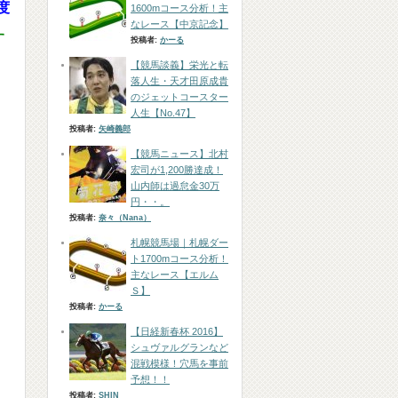
度
1600mコース分析！主
なレース【中京記念】
す
投稿者:
かーる
【競馬談義】栄光と転
落人生・天才田原成貴
のジェットコースター
人生【No.47】
投稿者:
矢崎義郎
【競馬ニュース】北村
宏司が1,200勝達成！
山内師は過怠金30万
円・・。
投稿者:
奈々（Nana）
札幌競馬場｜札幌ダー
ト1700mコース分析！
主なレース【エルム
Ｓ】
投稿者:
かーる
【日経新春杯 2016】
シュヴァルグランなど
混戦模様！穴馬を事前
予想！！
投稿者:
SHIN