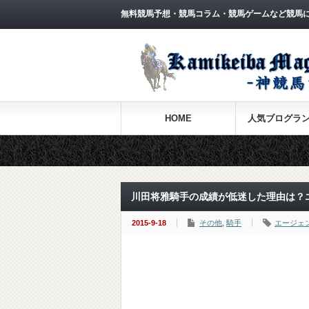
無料競馬予想・競馬コラム・競馬ゲームなど競馬
HOME
人気ブログラ
川田将雅騎手の成績が低迷した理由は？
2015-9-18
その他
,
騎手
エージェ