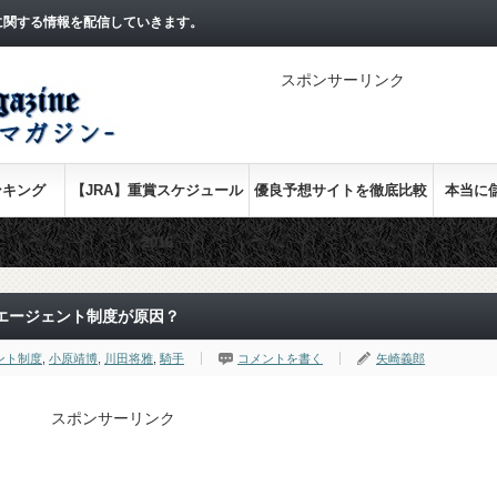
に関する情報を配信していきます。
スポンサーリンク
ンキング
【JRA】重賞スケジュール
優良予想サイトを徹底比較
本当に
2016
エージェント制度が原因？
ント制度
,
小原靖博
,
川田将雅
,
騎手
コメントを書く
矢崎義郎
スポンサーリンク