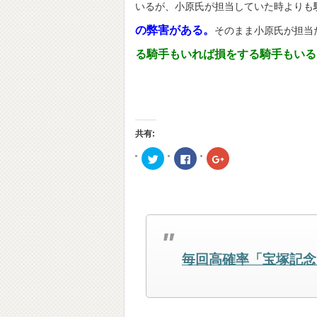
いるが、小原氏が担当していた時よりも
の弊害がある。
そのまま小原氏が担当
る騎手もいれば損をする騎手もいる
共有:
ク
Facebook
ク
リ
で
リ
ッ
共
ッ
ク
有
ク
し
す
し
て
る
て
Twitter
に
Google+
で
は
で
共
ク
共
有
リ
有
(新
ッ
(新
し
ク
し
毎回高確率「宝塚記念
い
し
い
ウ
て
ウ
ィ
く
ィ
ン
だ
ン
ド
さ
ド
ウ
い
ウ
で
(新
で