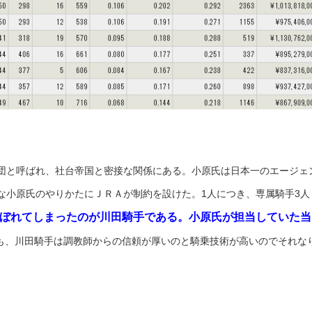
団と呼ばれ、社台帝国と密接な関係にある。小原氏は日本一のエージェ
な小原氏のやりかたにＪＲＡが制約を設けた。1人につき、専属騎手3人
ぼれてしまったのが川田騎手である。小原氏が担当していた当
も、川田騎手は調教師からの信頼が厚いのと騎乗技術が高いのでそれな