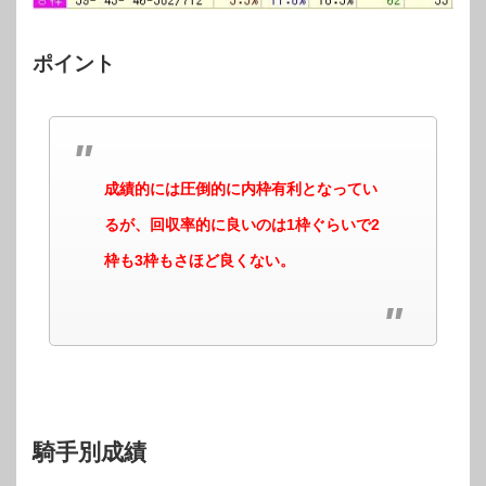
ポイント
成績的には圧倒的に内枠有利となってい
るが、回収率的に良いのは1枠ぐらいで2
枠も3枠もさほど良くない。
騎手別成績