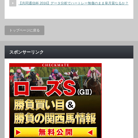
【共同通信杯 2016】データ分析でハートレー無傷のまま皐月賞なるか？
トップページに戻る
スポンサーリンク