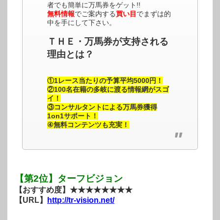
者でも簡単に万馬券をゲット!!
無料情報
でご案内する
買い目
でまずは的
中を手にして下さい。
ＴＨＥ・万馬券が支持される
理由とは？
①1レース当たりの予算平均5000円！
②100名在籍の多岐に渡る情報網がスゴ
イ！
③コンサルタントによる万馬券獲得
1on1サポート！
④無料コンテンツも充実！
【第2位】ターフビジョン
【おすすめ度】★★★★★★★★
【URL】
http://tr-vision.net/