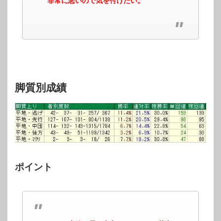
非常に悪いので気を付けたい。
脚質別成績
ポイント