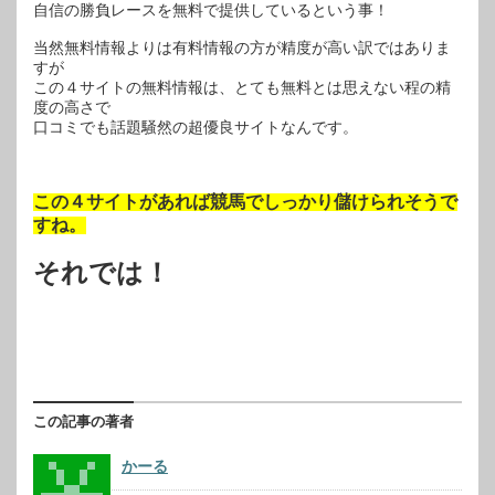
自信の勝負レースを無料で提供しているという事！
当然無料情報よりは有料情報の方が精度が高い訳ではありま
すが
この４サイトの無料情報は、とても無料とは思えない程の精
度の高さで
口コミでも話題騒然の超優良サイトなんです。
この４サイトがあれば競馬でしっかり儲けられそうで
すね。
それでは！
この記事の著者
かーる