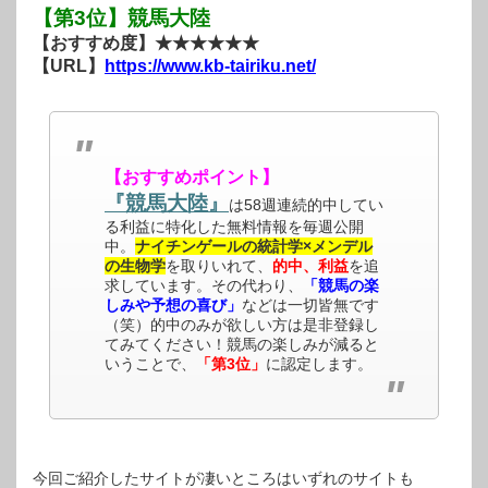
【第3位】競馬大陸
【おすすめ度】★★★★★★
【URL】
https://www.kb-tairiku.net/
【おすすめポイント】
『競馬大陸』
は58週連続的中してい
る利益に特化した無料情報を毎週公開
中。
ナイチンゲールの統計学×メンデル
の生物学
を取りいれて、
的中、利益
を追
求しています。その代わり、
「競馬の楽
しみや予想の喜び」
などは一切皆無です
（笑）的中のみが欲しい方は是非登録し
てみてください！競馬の楽しみが減ると
いうことで、
「第3位」
に認定します。
今回ご紹介したサイトが凄いところはいずれのサイトも