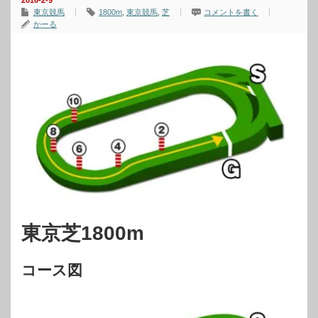
2016-2-9
東京競馬
1800m
,
東京競馬
,
芝
コメントを書く
かーる
東京芝1800m
コース図