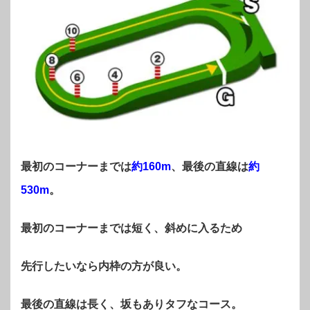
最初のコーナーまでは
約160m
、最後の直線は
約
530m
。
最初のコーナーまでは短く、斜めに入るため
先行したいなら内枠の方が良い。
最後の直線は長く、坂もありタフなコース。