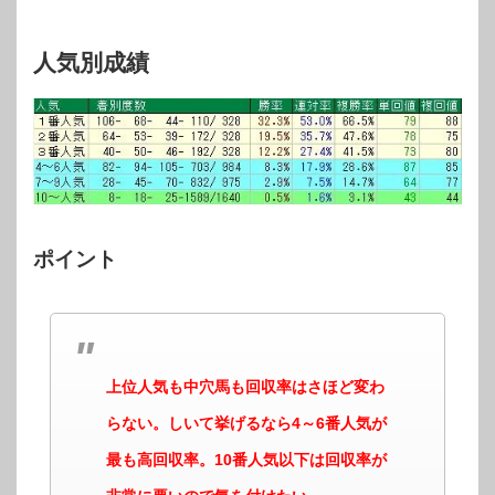
人気別成績
ポイント
上位人気も中穴馬も回収率はさほど変わ
らない。しいて挙げるなら4～6番人気が
最も高回収率。10番人気以下は回収率が