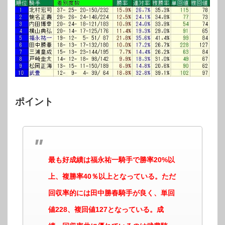
ポイント
最も好成績は福永祐一騎手で勝率20%以
上、複勝率40％以上となっている。ただ
回収率的には田中勝春騎手が良く、単回
値228、複回値127となっている。成