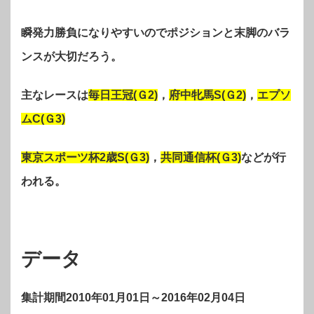
瞬発力勝負になりやすいのでポジションと末脚のバラ
ンスが大切だろう。
主なレースは
毎日王冠(Ｇ2)
，
府中牝馬S(Ｇ2)
，
エプソ
ムC(Ｇ3)
東京スポーツ杯2歳S(Ｇ3)
，
共同通信杯(Ｇ3)
などが行
われる。
データ
集計期間2010年01月01日～2016年02月04日