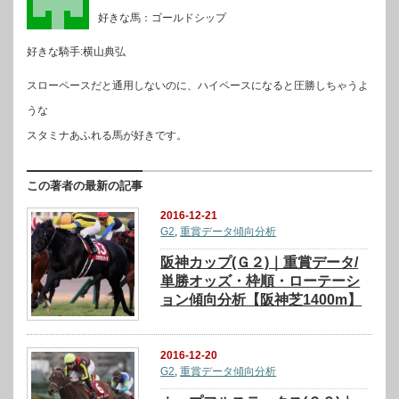
好きな馬：ゴールドシップ
好きな騎手:横山典弘
スローペースだと通用しないのに、ハイペースになると圧勝しちゃうよ
うな
スタミナあふれる馬が好きです。
この著者の最新の記事
2016-12-21
G2
,
重賞データ傾向分析
阪神カップ(Ｇ２)｜重賞データ/
単勝オッズ・枠順・ローテーシ
ョン傾向分析【阪神芝1400m】
2016-12-20
G2
,
重賞データ傾向分析