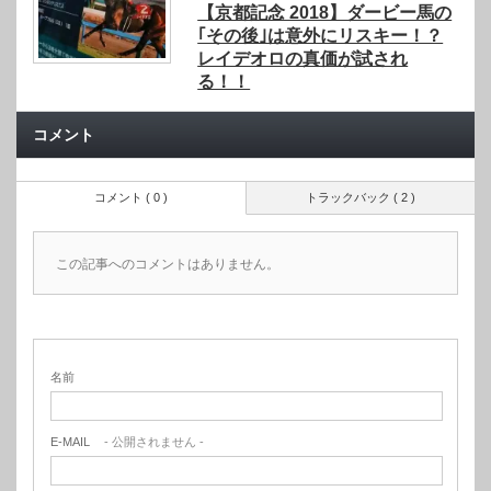
【京都記念 2018】ダービー馬の
｢その後｣は意外にリスキー！？
レイデオロの真価が試され
る！！
コメント
コメント ( 0 )
トラックバック ( 2 )
この記事へのコメントはありません。
名前
E-MAIL
- 公開されません -