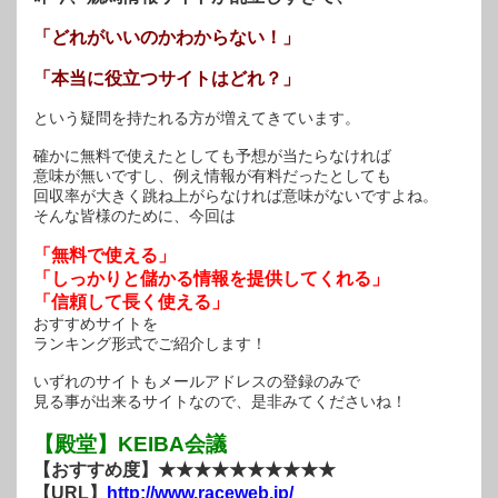
「どれがいいのかわからない！」
「本当に役立つサイトはどれ？」
という疑問を持たれる方が増えてきています。
確かに無料で使えたとしても予想が当たらなければ
意味が無いですし、例え情報が有料だったとしても
回収率が大きく跳ね上がらなければ意味がないですよね。
そんな皆様のために、今回は
「無料で使える」
「しっかりと儲かる情報を提供してくれる」
「信頼して長く使える」
おすすめサイトを
ランキング形式でご紹介します！
いずれのサイトもメールアドレスの登録のみで
見る事が出来るサイトなので、是非みてくださいね！
【殿堂】KEIBA会議
【おすすめ度】★★★★★★★★★★
【URL】
http://www.raceweb.jp/