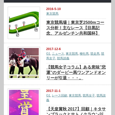
2016-5-10
東京競馬
東京競馬場｜東京芝2500mコー
ス分析！主なレース【目黒記
念、アルゼンチン共和国杯】
2017-12-6
G1
,
ニュース
,
東京競馬
,
種牡馬
,
競走馬
,
競
馬女子
,
競馬談義
【競馬女子コラム】ある意味”悲
運”のダービー馬ワンアンドオン
リーが引退・・・。
2017-11-1
G1
,
レース回顧
,
東京競馬
,
競馬女子
,
競馬談
義
【天皇賞秋 2017】回顧｜キタサ
ンブラックとサトノクラウン以