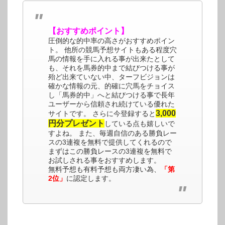
【おすすめポイント】
圧倒的な的中率の高さがおすすめポイン
ト。 他所の競馬予想サイトもある程度穴
馬の情報を手に入れる事が出来たとして
も、それを馬券的中まで結びつける事が
殆ど出来ていない中、ターフビジョンは
確かな情報の元、的確に穴馬をチョイス
し「馬券的中」へと結びつける事で長年
ユーザーから信頼され続けている優れた
3,000
サイトです。 さらに今登録すると
円分プレゼント
している点も嬉しいで
すよね。 また、毎週自信のある勝負レー
スの3連複を無料で提供してくれるので
まずはこの勝負レースの3連複を無料で
お試しされる事をおすすめします。
無料予想も有料予想も両方凄い為、
「第
2位」
に認定します。