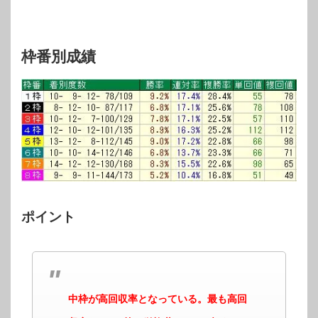
枠番別成績
ポイント
中枠が高回収率となっている。最も高回