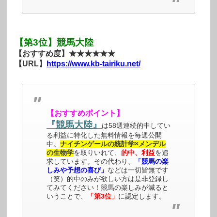
【第3位】競馬大陸
【おすすめ度】★★★★★★
【URL】
https://www.kb-tairiku.net/
【おすすめポイント】
『競馬大陸』
は58週連続的中してい
る利益に特化した無料情報を毎週公開
中。
ナイチンゲールの統計学×メンデル
の生物学
を取りいれて、
的中、利益
を追
求しています。その代わり、
「競馬の楽
しみや予想の喜び」
などは一切皆無です
（笑）的中のみが欲しい方は是非登録し
てみてください！競馬の楽しみが減ると
いうことで、
「第3位」
に認定します。