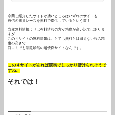
今回ご紹介したサイトが凄いところはいずれのサイトも
自信の勝負レースを無料で提供しているという事！
当然無料情報よりは有料情報の方が精度が高い訳ではありま
すが
この４サイトの無料情報は、とても無料とは思えない程の精
度の高さで
口コミでも話題騒然の超優良サイトなんです。
この４サイトがあれば競馬でしっかり儲けられそうで
すね。
それでは！