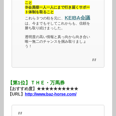
こと
③会員様一人一人にまで行き届くサポー
ト体制を取ること
KEIBA会議
これら３つの柱を元に、
は、今までもそしてこれからも、信頼を
勝ち取り続けまっした。
透明度の高い情報と真っ向から向き合い
唯一無二のチャンスを掴み取りましょ
う！
【第1位】ＴＨＥ・万馬券
【おすすめ度】★★★★★★★★★★
【URL】
http://www.baz-horse.com/