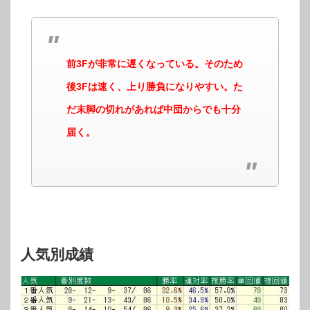
前3Fが非常に遅くなっている。そのため
後3Fは速く、上り勝負になりやすい。た
だ末脚の切れがあれば中団からでも十分
届く。
人気別成績