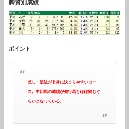
脚質別成績
ポイント
差し・追込が非常に決まりやすいコー
ス。中団馬の成績が先行馬とほぼ同じぐ
らいとなっている。