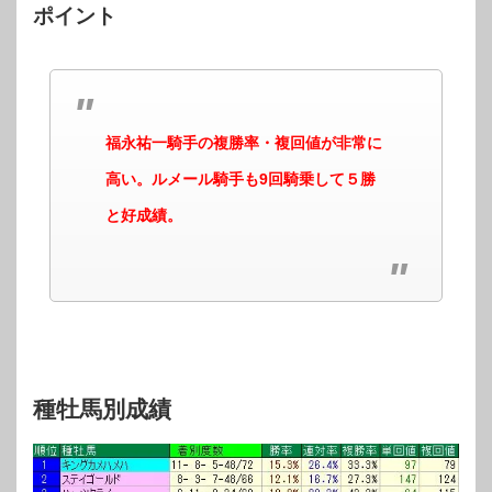
ポイント
福永祐一騎手の複勝率・複回値が非常に
高い。ルメール騎手も9回騎乗して５勝
と好成績。
種牡馬別成績