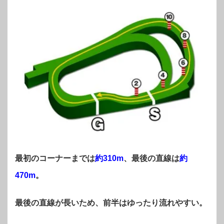
最初のコーナーまでは
約310m
、最後の直線は
約
470m
。
最後の直線が長いため、前半はゆったり流れやすい。