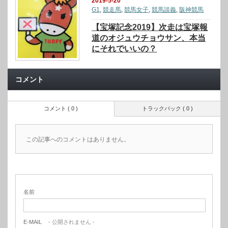
2019-5-20
G1
,
競走馬
,
競馬女子
,
競馬談義
,
阪神競馬
【宝塚記念2019】次走は宝塚報
道のオジュウチョウサン、本当
にそれでいいの？
コメント
コメント ( 0 )
トラックバック ( 0 )
この記事へのコメントはありません。
名前
E-MAIL
- 公開されません -