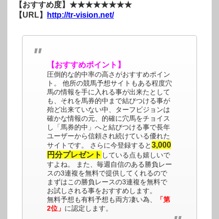
【おすすめ度】★★★★★★★★
【URL】
http://tr-vision.net/
【おすすめポイント】
圧倒的な的中率の高さがおすすめポイン
ト。 他所の競馬予想サイトもある程度穴
馬の情報を手に入れる事が出来たとして
も、それを馬券的中まで結びつける事が
殆ど出来ていない中、ターフビジョンは
確かな情報の元、的確に穴馬をチョイス
し「馬券的中」へと結びつける事で長年
ユーザーから信頼され続けている優れた
3,000
サイトです。 さらに今登録すると
円分プレゼント
している点も嬉しいで
すよね。 また、毎週自信のある勝負レー
スの3連複を無料で提供してくれるので
まずはこの勝負レースの3連複を無料で
お試しされる事をおすすめします。
無料予想も有料予想も両方凄い為、
「第
2位」
に認定します。