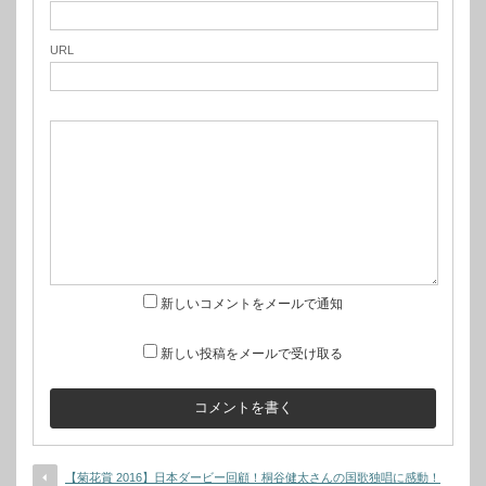
URL
新しいコメントをメールで通知
新しい投稿をメールで受け取る
【菊花賞 2016】日本ダービー回顧！桐谷健太さんの国歌独唱に感動！