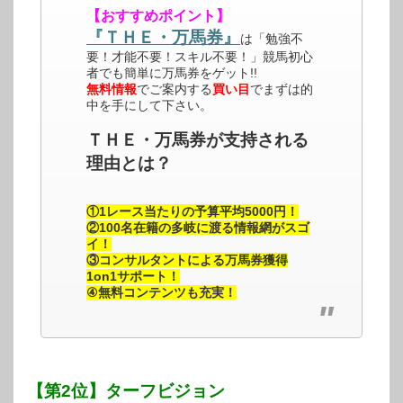
【おすすめポイント】
『ＴＨＥ・万馬券』
は「勉強不
要！才能不要！スキル不要！」競馬初心
者でも簡単に万馬券をゲット!!
無料情報
でご案内する
買い目
でまずは的
中を手にして下さい。
ＴＨＥ・万馬券が支持される
理由とは？
①1レース当たりの予算平均5000円！
②100名在籍の多岐に渡る情報網がスゴ
イ！
③コンサルタントによる万馬券獲得
1on1サポート！
④無料コンテンツも充実！
【第2位】ターフビジョン