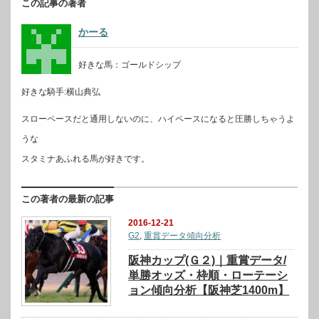
この記事の著者
かーる
好きな馬：ゴールドシップ
好きな騎手:横山典弘
スローペースだと通用しないのに、ハイペースになると圧勝しちゃうよ
うな
スタミナあふれる馬が好きです。
この著者の最新の記事
2016-12-21
G2
,
重賞データ傾向分析
阪神カップ(Ｇ２)｜重賞データ/
単勝オッズ・枠順・ローテーシ
ョン傾向分析【阪神芝1400m】