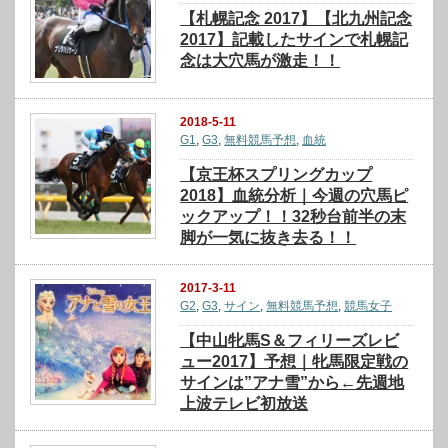
【札幌記念 2017】【北九州記念
2017】記載したサインで札幌記
念は大穴馬が激走！！
2018-5-11
G1
,
G3
,
無料競馬予想
,
血統
【京王杯スプリングカップ
2018】血統分析｜今週の穴馬ピ
ックアップ！！32秒台前半の末
脚が一気に抜き去る！！
2017-3-11
G2
,
G3
,
サイン
,
無料競馬予想
,
競馬女子
【中山牝馬S＆フィリーズレビ
ュー2017】予想｜牝馬限定戦の
サインは”アナ雪”から←先週地
上波テレビ初放送