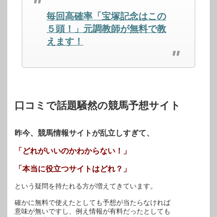
(新
ッ
(新
し
ク
し
毎回高確率「宝塚記念はこの
い
し
い
ウ
て
ウ
ィ
く
ィ
５頭！」元調教師が無料で教
ン
だ
ン
ド
さ
ド
えます！
ウ
い
ウ
で
(新
で
開
し
開
き
い
き
ま
ウ
ま
す)
ィ
す)
ン
ド
ウ
で
開
口コミで話題騒然の競馬予想サイト
き
ま
す)
昨今、競馬情報サイトが乱立しすぎて、
「どれがいいのかわからない！」
「本当に役立つサイトはどれ？」
という疑問を持たれる方が増えてきています。
確かに無料で使えたとしても予想が当たらなければ
意味が無いですし、例え情報が有料だったとしても