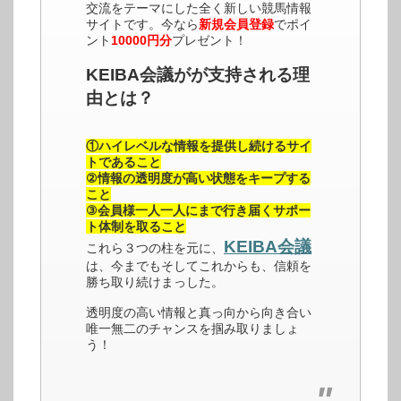
交流をテーマにした全く新しい競馬情報
サイトです。今なら
新規会員登録
でポイ
ント
10000円分
プレゼント！
KEIBA会議がが支持される理
由とは？
①ハイレベルな情報を提供し続けるサイ
トであること
②情報の透明度が高い状態をキープする
こと
③会員様一人一人にまで行き届くサポー
ト体制を取ること
KEIBA会議
これら３つの柱を元に、
は、今までもそしてこれからも、信頼を
勝ち取り続けまっした。
透明度の高い情報と真っ向から向き合い
唯一無二のチャンスを掴み取りましょ
う！