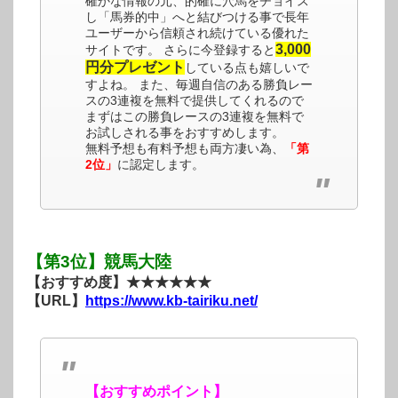
確かな情報の元、的確に穴馬をチョイス
し「馬券的中」へと結びつける事で長年
ユーザーから信頼され続けている優れた
3,000
サイトです。 さらに今登録すると
円分プレゼント
している点も嬉しいで
すよね。 また、毎週自信のある勝負レー
スの3連複を無料で提供してくれるので
まずはこの勝負レースの3連複を無料で
お試しされる事をおすすめします。
無料予想も有料予想も両方凄い為、
「第
2位」
に認定します。
【第3位】競馬大陸
【おすすめ度】★★★★★★
【URL】
https://www.kb-tairiku.net/
【おすすめポイント】