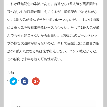
これが函館記念の常識である。普通なら1番人気が馬券圏外に
飛べば少しは喧騒が聞こえてくるが、函館記念ではそれがな
い。1番人気が飛んで当たり前のレースなのだ。これだけ顕著
に１番人気を軽視出来るレースも少ない。そして1番人気が飛
んでも何も起こらないから面白い。宝塚記念のゴールドシッ
プの様な大波紋が起らないのだ。そして函館記念は1倍台の断
然の1番人気になる馬は先ず出走しない。ハンデ戦だからだ。
この傾向は来年も続く可能性が高い。
共有:
ク
Facebook
ク
リ
で
リ
ッ
共
ッ
ク
有
ク
し
す
し
て
る
て
Twitter
に
Google+
で
は
で
共
ク
共
有
リ
有