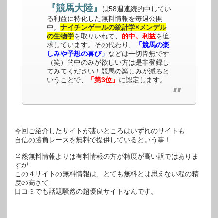
『競馬大陸』
は58週連続的中してい
る利益に特化した無料情報を毎週公開
中。
ナイチンゲールの統計学×メンデル
の生物学
を取りいれて、
的中、利益
を追
求しています。その代わり、
「競馬の楽
しみや予想の喜び」
などは一切皆無です
（笑）的中のみが欲しい方は是非登録し
てみてください！競馬の楽しみが減ると
いうことで、
「第3位」
に認定します。
今回ご紹介したサイトが凄いところはいずれのサイトも
自信の勝負レースを無料で提供しているという事！
当然無料情報よりは有料情報の方が精度が高い訳ではありま
すが
この４サイトの無料情報は、とても無料とは思えない程の精
度の高さで
口コミでも話題騒然の超優良サイトなんです。