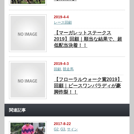
2019-4-4
レース回顧
【マーガレットステークス
2019】回顧｜順当な結果で、超
低配当決着！！
2019-4-3
回顧
,
競走馬
【フローラルウォーク賞2019】
回顧｜ピースワンパラディが豪
脚炸裂！！
関連記事
2017-8-22
G2
,
G3
,
サイン