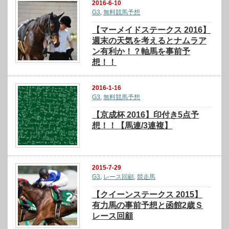
2016-6-10
G3
,
無料競馬予想
【マーメイドステークス 2016】
週末の天気を考えるとナムラア
ン有利か！？軸馬を事前予
想！！
2016-1-16
G3
,
無料競馬予想
【京成杯 2016】印付き5点予
想！！【馬連/3連複】
2015-7-29
G3
,
レース回顧
,
競走馬
【クイーンステークス 2015】
有力馬の事前予想と函館2歳Ｓ
レース回顧