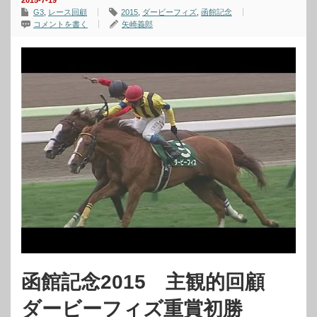
2015-7-19
G3
,
レース回顧
2015
,
ダービーフィズ
,
函館記念
コメントを書く
矢崎義郎
函館記念2015 主観的回顧
ダービーフィズ重賞初勝