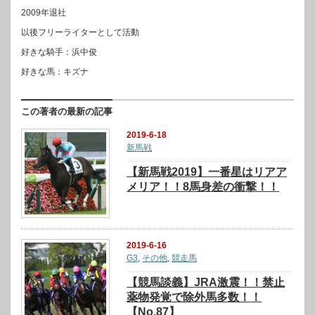
2009年退社
以後フリーライターとして活動
好きな騎手：浜中俊
好きな馬：キズナ
この著者の最新の記事
2019-6-18
新馬戦
【新馬戦2019】一番星はリアア
メリア！！8馬身差の衝撃！！
2019-6-16
G3
,
その他
,
競走馬
【競馬談義】JRA激震！！禁止
薬物発覚で除外馬多数！！
【No.87】