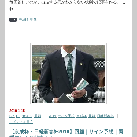
毎回苦しいのが、出走する馬がわからない状態で記事を作る。 こ
れ…
詳細を見る
2019-1-15
G2
,
G3
,
サイン
,
回顧
2019
,
サイン予想
,
京成杯
,
回顧
,
日経新春杯
コメントを書く
【京成杯・日経新春杯2018】回顧｜サイン予想｜両