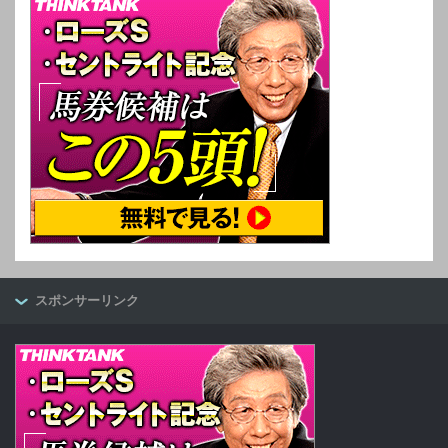
スポンサーリンク