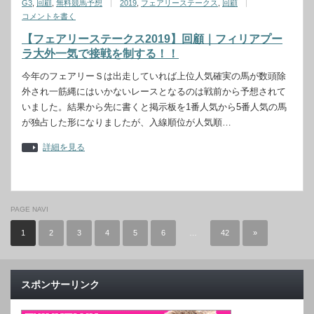
G3
,
回顧
,
無料競馬予想
2019
,
フェアリーステークス
,
回顧
コメントを書く
【フェアリーステークス2019】回顧｜フィリアプー
ラ大外一気で接戦を制する！！
今年のフェアリーＳは出走していれば上位人気確実の馬が数頭除
外され一筋縄にはいかないレースとなるのは戦前から予想されて
いました。結果から先に書くと掲示板を1番人気から5番人気の馬
が独占した形になりましたが、入線順位が人気順…
詳細を見る
PAGE NAVI
1
2
3
4
5
6
…
42
»
スポンサーリンク