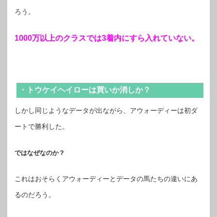
ろう。
1000万以上のクラスでは3着内にすら入れていない。
・トウケイヘイローは買いか消しか？
しかし同じようなデータが出ながら、アウォーディーは初ダ
ートで勝利した。
ではなぜなのか？
これはおそらくアウォーディーとデータの馬たちの違いにあ
るのだろう。