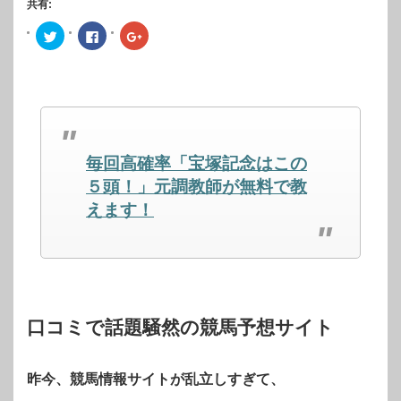
共有:
ク
Facebook
ク
リ
で
リ
ッ
共
ッ
ク
有
ク
し
す
し
て
る
て
Twitter
に
Google+
で
は
で
共
ク
共
有
リ
有
(新
ッ
(新
し
ク
し
毎回高確率「宝塚記念はこの
い
し
い
ウ
て
ウ
ィ
く
ィ
５頭！」元調教師が無料で教
ン
だ
ン
ド
さ
ド
えます！
ウ
い
ウ
で
(新
で
開
し
開
き
い
き
ま
ウ
ま
す)
ィ
す)
ン
ド
ウ
で
開
口コミで話題騒然の競馬予想サイト
き
ま
す)
昨今、競馬情報サイトが乱立しすぎて、