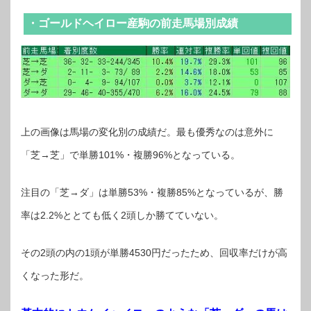
・ゴールドヘイロー産駒の前走馬場別成績
上の画像は馬場の変化別の成績だ。最も優秀なのは意外に
「芝→芝」で単勝101%・複勝96%となっている。
注目の「芝→ダ」は単勝53%・複勝85%となっているが、勝
率は2.2%ととても低く2頭しか勝てていない。
その2頭の内の1頭が単勝4530円だったため、回収率だけが高
くなった形だ。