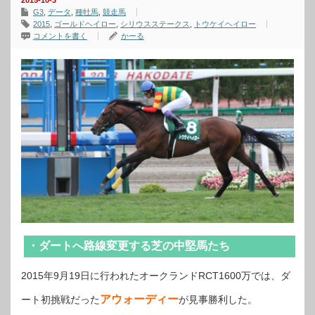
2015-10-3
G3
,
データ
,
種牡馬
,
競走馬
2015
,
ゴールドヘイロー
,
シリウスステークス
,
トウケイヘイロー
コメントを書く
かーる
・ダートへ路線変更する芝の中堅馬たち
2015年9月19日に行われたオークランドRCT1600万では、ダ
アウォーディー
ート初挑戦だった
が見事勝利した。