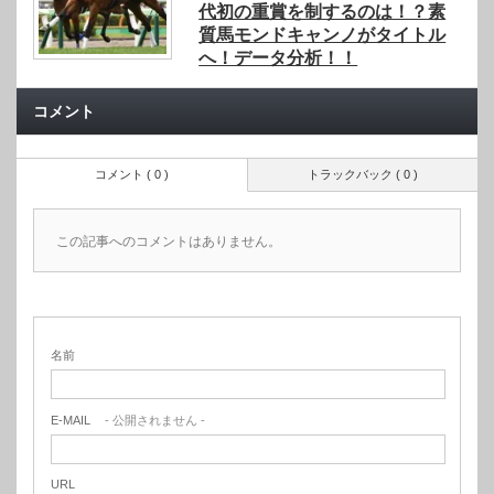
代初の重賞を制するのは！？素
質馬モンドキャンノがタイトル
へ！データ分析！！
コメント
コメント ( 0 )
トラックバック ( 0 )
この記事へのコメントはありません。
名前
E-MAIL
- 公開されません -
URL