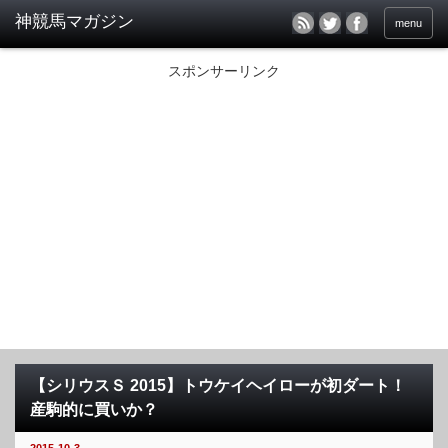
menu
スポンサーリンク
【シリウスＳ 2015】トウケイヘイローが初ダート！
産駒的に買いか？