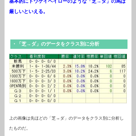
基本的にトウケイヘイローのような「芝→ダ」の馬は
厳しいといえる。
・「芝→ダ」のデータをクラス別に分析
上の画像は先ほどの「芝→ダ」のデータをクラス別に分析し
たものだ。