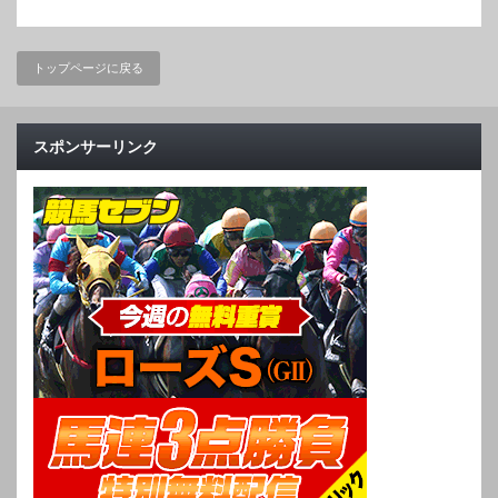
トップページに戻る
スポンサーリンク