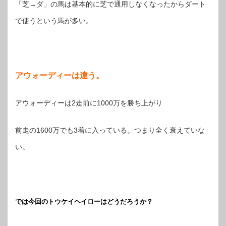
「芝→ダ」の馬は基本的に芝で通用しなくなったからダート
で使うという馬が多い。
アウォーディーは違う。
アウォーディーは2走前に1000万を勝ち上がり
前走の1600万でも3着に入っている。つまり全く衰えていな
い。
では今回のトウケイヘイローはどうだろうか？