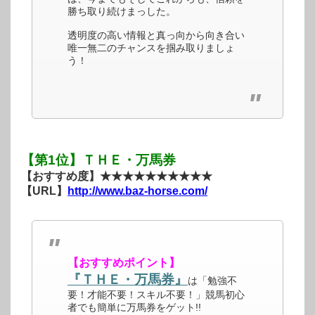
勝ち取り続けまっした。
透明度の高い情報と真っ向から向き合い
唯一無二のチャンスを掴み取りましょ
う！
【第1位】ＴＨＥ・万馬券
【おすすめ度】★★★★★★★★★★
【URL】
http://www.baz-horse.com/
【おすすめポイント】
『ＴＨＥ・万馬券』
は「勉強不
要！才能不要！スキル不要！」競馬初心
者でも簡単に万馬券をゲット!!