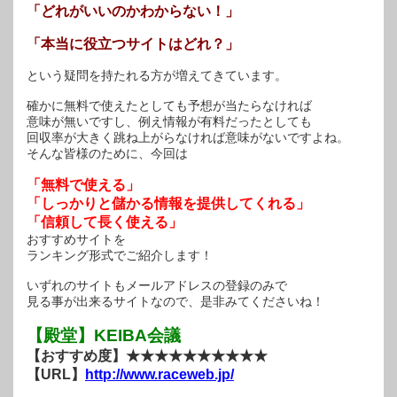
「どれがいいのかわからない！」
「本当に役立つサイトはどれ？」
という疑問を持たれる方が増えてきています。
確かに無料で使えたとしても予想が当たらなければ
意味が無いですし、例え情報が有料だったとしても
回収率が大きく跳ね上がらなければ意味がないですよね。
そんな皆様のために、今回は
「無料で使える」
「しっかりと儲かる情報を提供してくれる」
「信頼して長く使える」
おすすめサイトを
ランキング形式でご紹介します！
いずれのサイトもメールアドレスの登録のみで
見る事が出来るサイトなので、是非みてくださいね！
【殿堂】KEIBA会議
【おすすめ度】★★★★★★★★★★
【URL】
http://www.raceweb.jp/