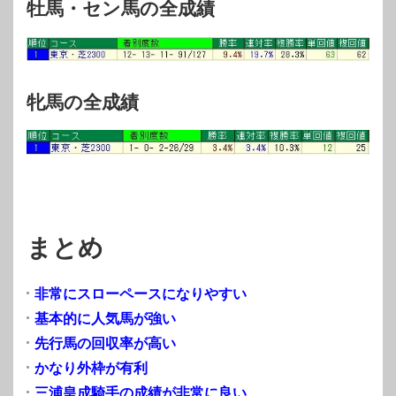
牡馬・セン馬の全成績
牝馬の全成績
まとめ
非常にスローペースになりやすい
基本的に人気馬が強い
先行馬の回収率が高い
かなり外枠が有利
三浦皇成騎手の成績が非常に良い