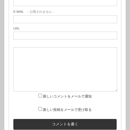
E-MAIL
- 公開されません -
URL
新しいコメントをメールで通知
新しい投稿をメールで受け取る