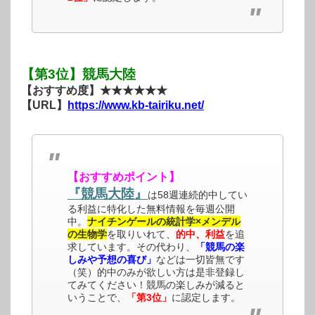
【第3位】競馬大陸
【おすすめ度】★★★★★★
【URL】
https://www.kb-tairiku.net/
【おすすめポイント】
『競馬大陸』
は58週連続的中してい
る利益に特化した無料情報を毎週公開
中。
ナイチンゲールの統計学×メンデル
の生物学
を取りいれて、
的中、利益
を追
求しています。その代わり、
「競馬の楽
しみや予想の喜び」
などは一切皆無です
（笑）的中のみが欲しい方は是非登録し
てみてください！競馬の楽しみが減ると
いうことで、
「第3位」
に認定します。