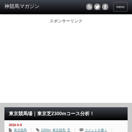
menu
スポンサーリンク
東京競馬場｜東京芝2300mコース分析！
2016-5-9
東京競馬
2300m
,
東京競馬
,
芝
コメントを書く