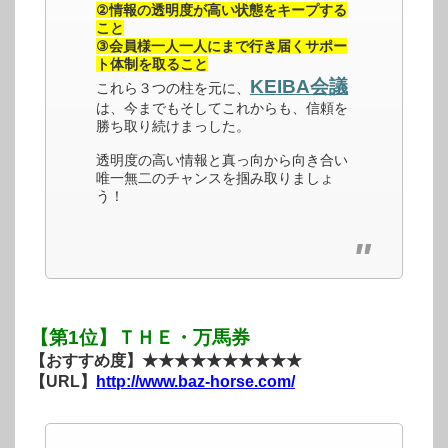
②情報の透明度が高い状態をキープする
こと
③会員様一人一人にまで行き届くサポー
ト体制を取ること
KEIBA会議
これら３つの柱を元に、
は、今までもそしてこれからも、信頼を
勝ち取り続けまっした。
透明度の高い情報と真っ向から向き合い
唯一無二のチャンスを掴み取りましょ
う！
【第1位】ＴＨＥ・万馬券
【おすすめ度】★★★★★★★★★★
【URL】
http://www.baz-horse.com/