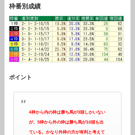
枠番別成績
ポイント
4枠から内の枠は勝ち馬が3頭しかいない
が、5枠から外の枠は勝ち馬が10頭も出
ている。かなり外枠の方が有利と考えて