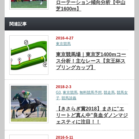
ローテーション傾向分析【中山
芝1600m】
関連記事
2016-4-27
東京競馬
東京競馬場｜東京芝1400mコー
ス分析！主なレース【京王杯ス
プリングカップ】
2018-2-3
G3
,
東京競馬
,
無料競馬予想
,
競走馬
,
競馬女
子
,
競馬談義
【きさらぎ賞2018】まさに”エ
リートど真ん中”良血ダノンマジ
ェスティに注目！！
2016-5-11