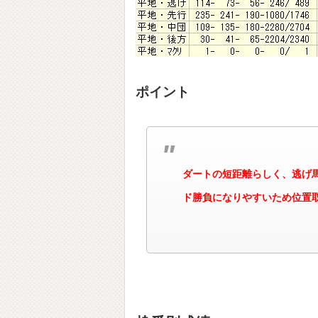
ポイント
ダートの短距離らしく、逃げ
ド勝負になりやすいため位置