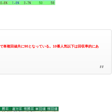
で単複回値共に90となっている。10番人気以下は回収率的にあ