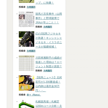
ップ」に快勝！
投稿者:
矢崎義郎
競馬八百長事件（山岡
事件）と野球賭博で
JRAが学ぶこと！！
投稿者:
矢崎義郎
幻の3冠馬フジキセキ
が急逝！キンシャシャ
ノキセキ・イスラボニ
ータが後継候補！
投稿者:
矢崎義郎
川田将雅騎手の成績が
低迷した理由は？エー
ジェント制度が原因？
投稿者:
矢崎義郎
【競馬ニュース】北村
宏司が1,200勝達成！
山内師は過怠金30万
円・・。
投稿者:
奈々（Nana）
札幌競馬場｜札幌芝
1200mコース分析！主