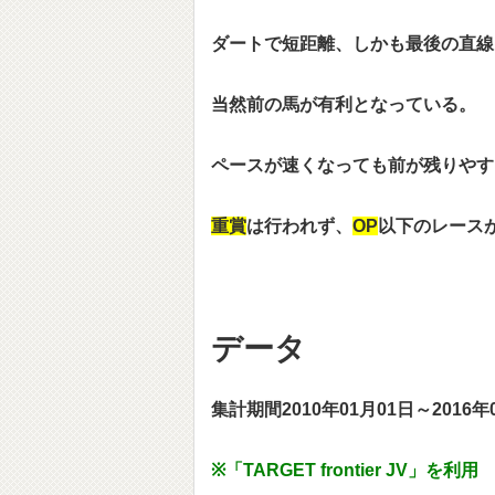
ダートで短距離、しかも最後の直線
当然前の馬が有利となっている。
ペースが速くなっても前が残りやす
重賞
は行われず、
OP
以下のレース
データ
集計期間2010年01月01日～2016年
※「TARGET frontier JV」を利用