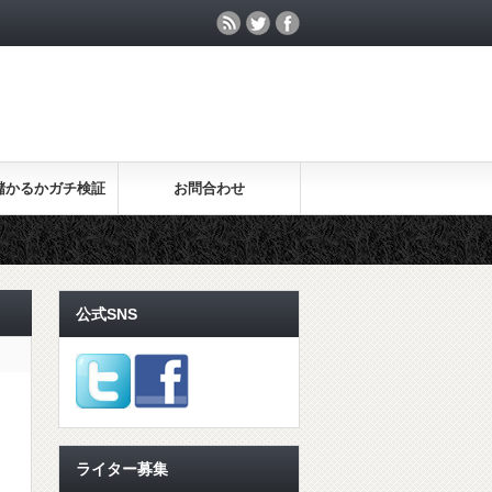
儲かるかガチ検証
お問合わせ
公式SNS
ライター募集