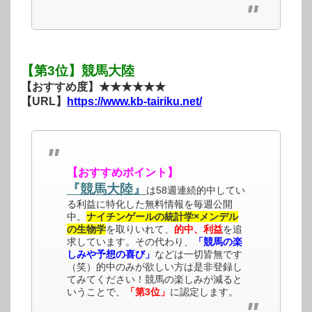
【第3位】競馬大陸
【おすすめ度】★★★★★★
【URL】
https://www.kb-tairiku.net/
【おすすめポイント】
『競馬大陸』
は58週連続的中してい
る利益に特化した無料情報を毎週公開
中。
ナイチンゲールの統計学×メンデル
の生物学
を取りいれて、
的中、利益
を追
求しています。その代わり、
「競馬の楽
しみや予想の喜び」
などは一切皆無です
（笑）的中のみが欲しい方は是非登録し
てみてください！競馬の楽しみが減ると
いうことで、
「第3位」
に認定します。