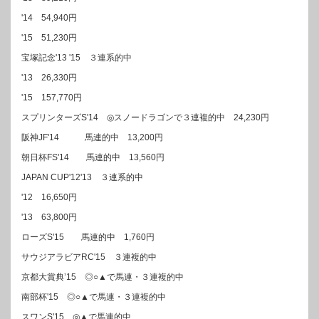
'14 54,940円
'15 51,230円
宝塚記念'13 '15 ３連系的中
'13 26,330円
'15 157,770円
スプリンターズS'14 ◎スノードラゴンで３連複的中 24,230円
阪神JF'14 馬連的中 13,200円
朝日杯FS'14 馬連的中 13,560円
JAPAN CUP'12'13 ３連系的中
'12 16,650円
'13 63,800円
ローズS'15 馬連的中 1,760円
サウジアラビアRC'15 ３連複的中
京都大賞典’15 ◎○▲で馬連・３連複的中
南部杯'15 ◎○▲で馬連・３連複的中
スワンS'15 ◎▲で馬連的中