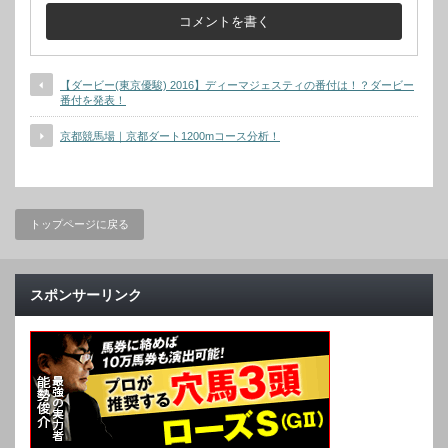
【ダービー(東京優駿) 2016】ディーマジェスティの番付は！？ダービー
番付を発表！
京都競馬場｜京都ダート1200mコース分析！
トップページに戻る
スポンサーリンク