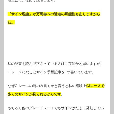
簡単にだが改めて説明します。
『サイン理論』が万馬券への近道の可能性もありますから
ね。
私の記事を読んで下さっている方はご存知かと思いますが、
GⅠレースになるとサイン予想記事を1つ書いています。
なぜGⅠレースの時のみ書くかと言うと私の経験上
GⅠレースで
多くのサインが見られるからです
。
もちろん他のグレードレースでもサインはたまに発動してい