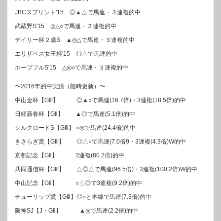
JBCスプリント'15 ◎▲△で馬連・３連複的中
武蔵野S'15 ◎△○で馬連・３連複的中
デイリー杯２歳S ▲◎△で馬連・３連複的中
エリザベス女王杯'15 ◎△で馬連的中
ホープフルS'15 △◎○で馬連・３連複的中
〜2016年的中実績（随時更新）〜
中山金杯【GⅢ】 ◎▲○で馬連(16.7倍)・3連複(18.5倍)的中
日経新春杯【GⅡ】 ▲◎で馬連(5.1倍)的中
シルクロードS【GⅢ】 ○◎で馬連(24.4倍)的中
きさらぎ賞【GⅢ】 ◎△○で馬連(7.0倍9・3連複(4.3倍)W的中
京都記念【GⅡ】 3連複(80.2倍)的中
共同通信杯【GⅢ】 △◎△で馬連(96.5倍)・3連複(100.2倍)W的中
中山記念【GⅡ】 ○△◎で3連複(9.2倍)的中
チューリップ賞【GⅢ】◎○と本線で馬連(7.3倍)的中
阪神SJ【J・GⅡ】 ▲◎で馬連(2.2倍)的中