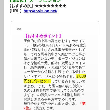
【第2位】ターフビジョン
【おすすめ度】★★★★★★★★
【URL】
http://tr-vision.net/
【おすすめポイント】
圧倒的な的中率の高さがおすすめポイン
ト。 他所の競馬予想サイトもある程度穴
馬の情報を手に入れる事が出来たとして
も、それを馬券的中まで結びつける事が
殆ど出来ていない中、ターフビジョンは
確かな情報の元、的確に穴馬をチョイス
し「馬券的中」へと結びつける事で長年
ユーザーから信頼され続けている優れた
3,000
サイトです。 さらに今登録すると
円分プレゼント
している点も嬉しいで
すよね。 また、毎週自信のある勝負レー
スの3連複を無料で提供してくれるので
まずはこの勝負レースの3連複を無料で
お試しされる事をおすすめします。
無料予想も有料予想も両方凄い為、
「第
2位」
に認定します。