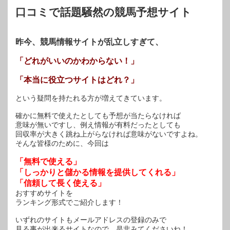
で
開
口コミで話題騒然の競馬予想サイト
き
ま
す)
昨今、競馬情報サイトが乱立しすぎて、
「どれがいいのかわからない！」
「本当に役立つサイトはどれ？」
という疑問を持たれる方が増えてきています。
確かに無料で使えたとしても予想が当たらなければ
意味が無いですし、例え情報が有料だったとしても
回収率が大きく跳ね上がらなければ意味がないですよね。
そんな皆様のために、今回は
「無料で使える」
「しっかりと儲かる情報を提供してくれる」
「信頼して長く使える」
おすすめサイトを
ランキング形式でご紹介します！
いずれのサイトもメールアドレスの登録のみで
見る事が出来るサイトなので、是非みてくださいね！