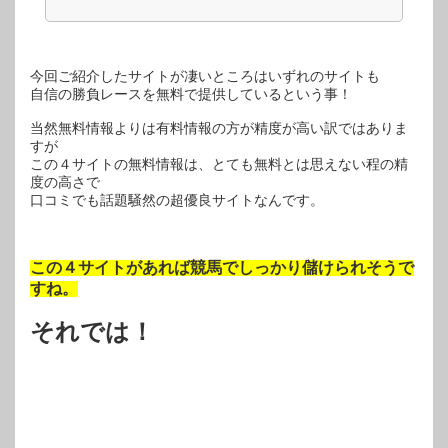
今回ご紹介したサイトが凄いところはいずれのサイトも
自信の勝負レースを無料で提供しているという事！
当然無料情報よりは有料情報の方が精度が高い訳ではありま
すが
この４サイトの無料情報は、とても無料とは思えない程の精
度の高さで
口コミでも話題騒然の超優良サイトなんです。
この４サイトがあれば競馬でしっかり儲けられそうで
すね。
それでは！