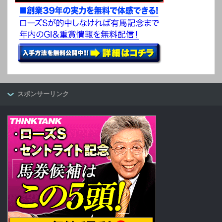
スポンサーリンク