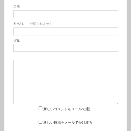
名前
E-MAIL
- 公開されません -
URL
新しいコメントをメールで通知
新しい投稿をメールで受け取る