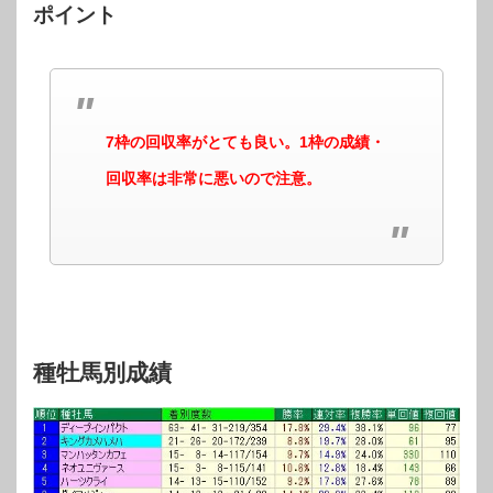
ポイント
7枠の回収率がとても良い。1枠の成績・
回収率は非常に悪いので注意。
種牡馬別成績