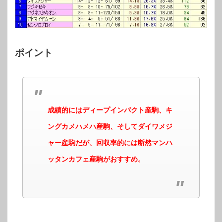
ポイント
成績的にはディープインパクト産駒、キ
ングカメハメハ産駒、そしてダイワメジ
ャー産駒だが、回収率的には断然マンハ
ッタンカフェ産駒がおすすめ。