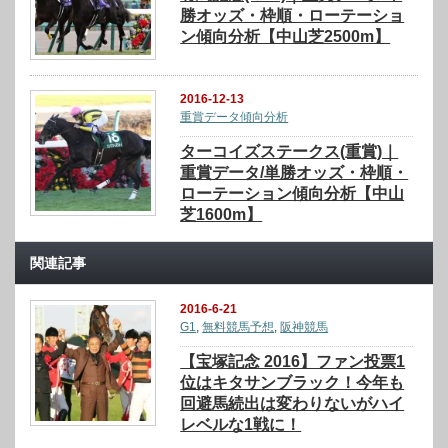
勝オッズ・枠順・ローテーショ
ン傾向分析【中山芝2500m】
2016-12-13
重賞データ傾向分析
ターコイズステークス(重賞)｜
重賞データ/単勝オッズ・枠順・
ローテーション傾向分析【中山
芝1600m】
関連記事
2016-6-21
G1
,
無料競馬予想
,
阪神競馬
【宝塚記念 2016】ファン投票1
位はキタサンブラック！今年も
回避馬続出は変わりないがハイ
レベルな1戦に！