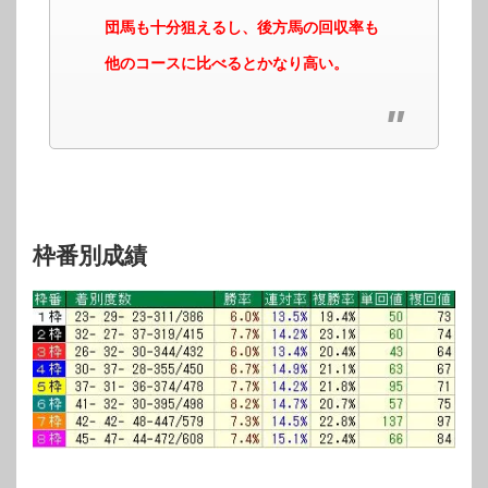
団馬も十分狙えるし、後方馬の回収率も
他のコースに比べるとかなり高い。
枠番別成績