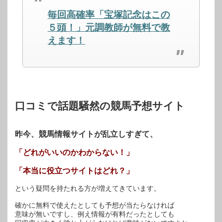
(新
ッ
(新
し
ク
し
毎回高確率「宝塚記念はこの
い
し
い
ウ
て
ウ
ィ
く
ィ
５頭！」元調教師が無料で教
ン
だ
ン
ド
さ
ド
えます！
ウ
い
ウ
で
(新
で
開
し
開
き
い
き
ま
ウ
ま
す)
ィ
す)
ン
ド
ウ
で
開
口コミで話題騒然の競馬予想サイト
き
ま
す)
昨今、競馬情報サイトが乱立しすぎて、
「どれがいいのかわからない！」
「本当に役立つサイトはどれ？」
という疑問を持たれる方が増えてきています。
確かに無料で使えたとしても予想が当たらなければ
意味が無いですし、例え情報が有料だったとしても