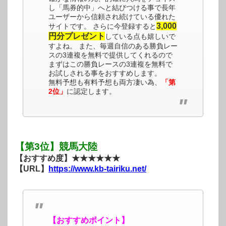
し「馬券的中」へと結びつける事で長年
ユーザーから信頼され続けている優れた
3,000
サイトです。 さらに今登録すると
円分プレゼント
している点も嬉しいで
すよね。 また、毎週自信のある勝負レー
スの3連複を無料で提供してくれるので
まずはこの勝負レースの3連複を無料で
お試しされる事をおすすめします。
無料予想も有料予想も両方凄い為、
「第
2位」
に認定します。
【第3位】競馬大陸
【おすすめ度】★★★★★★
【URL】
https://www.kb-tairiku.net/
【おすすめポイント】