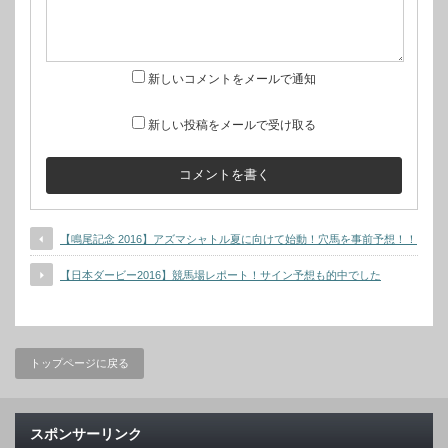
新しいコメントをメールで通知
新しい投稿をメールで受け取る
【鳴尾記念 2016】アズマシャトル夏に向けて始動！穴馬を事前予想！！
【日本ダービー2016】競馬場レポート！サイン予想も的中でした
トップページに戻る
スポンサーリンク