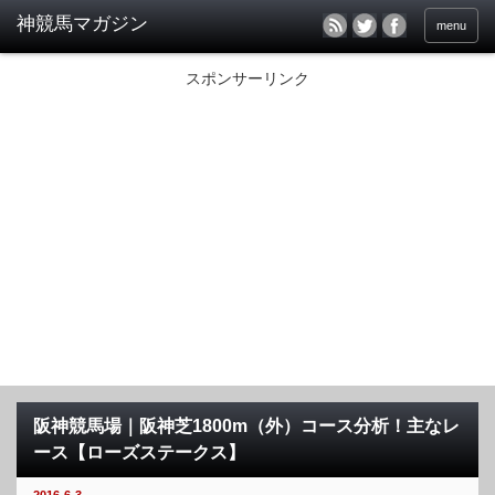
menu
スポンサーリンク
阪神競馬場｜阪神芝1800m（外）コース分析！主なレ
ース【ローズステークス】