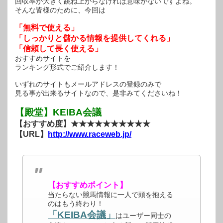
回収率が大きく跳ね上がらなければ意味がないですよね。
そんな皆様のために、今回は
「無料で使える」
「しっかりと儲かる情報を提供してくれる」
「信頼して長く使える」
おすすめサイトを
ランキング形式でご紹介します！
いずれのサイトもメールアドレスの登録のみで
見る事が出来るサイトなので、是非みてくださいね！
【殿堂】KEIBA会議
【おすすめ度】★★★★★★★★★★
【URL】
http://www.raceweb.jp/
【おすすめポイント】
当たらない競馬情報に一人で頭を抱える
のはもう終わり！
「KEIBA会議」
はユーザー同士の