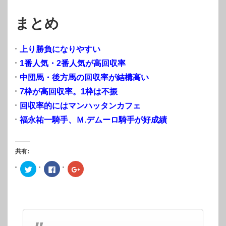
まとめ
上り勝負になりやすい
1番人気・2番人気が高回収率
中団馬・後方馬の回収率が結構高い
7枠が高回収率。1枠は不振
回収率的にはマンハッタンカフェ
福永祐一騎手、Ｍ.デムーロ騎手が好成績
共有:
ク
Facebook
ク
リ
で
リ
ッ
共
ッ
ク
有
ク
し
す
し
て
る
て
Twitter
に
Google+
で
は
で
共
ク
共
有
リ
有