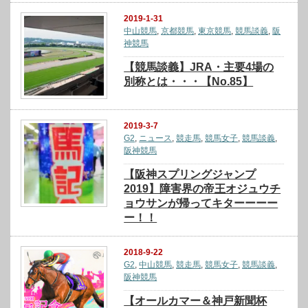
2019-1-31
中山競馬
,
京都競馬
,
東京競馬
,
競馬談義
,
阪
神競馬
【競馬談義】JRA・主要4場の
別称とは・・・【No.85】
2019-3-7
G2
,
ニュース
,
競走馬
,
競馬女子
,
競馬談義
,
阪神競馬
【阪神スプリングジャンプ
2019】障害界の帝王オジュウチ
ョウサンが帰ってキターーーー
ー！！
2018-9-22
G2
,
中山競馬
,
競走馬
,
競馬女子
,
競馬談義
,
阪神競馬
【オールカマー＆神戸新聞杯