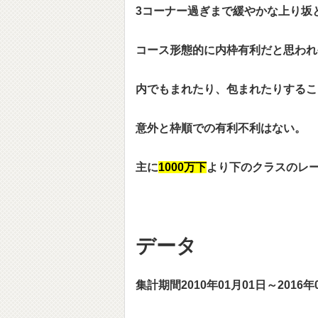
3コーナー過ぎまで緩やかな上り坂
コース形態的に内枠有利だと思われ
内でもまれたり、包まれたりするこ
意外と枠順での有利不利はない。
主に
1000万下
より下のクラスのレ
データ
集計期間2010年01月01日～2016年