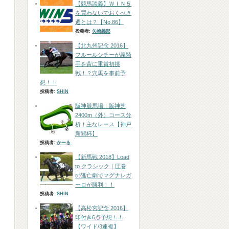
【競馬談義】ＷＩＮ５
を買わないでおくべき
週とは？【No.86】
投稿者:
矢崎義郎
【北九州記念 2016】
フルールシチーが義騎
手を背に重賞初挑
戦！？穴馬を事前予
想！！
投稿者:
SHIN
阪神競馬場｜阪神芝
2400m（外）コース分
析！主なレース【神戸
新聞杯】
投稿者:
かーる
【新馬戦 2018】Load
to クラシック｜圧巻
の逃亡劇でマグナレガ
ーロが勝利！！
投稿者:
SHIN
【高松宮記念 2016】
印付き6点予想！！
【ワイド/3連複】