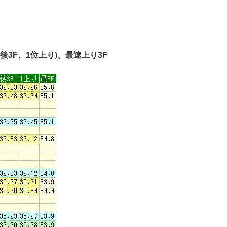
後3F、1位上り)、最速上り3F