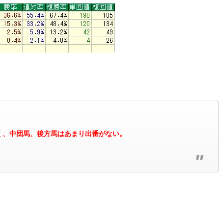
く、中団馬、後方馬はあまり出番がない。