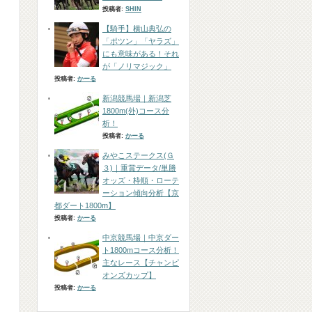
投稿者:
SHIN
【騎手】横山典弘の
「ポツン」「ヤラズ」
にも意味がある！それ
が「ノリマジック」
投稿者:
かーる
新潟競馬場｜新潟芝
1800m(外)コース分
析！
投稿者:
かーる
みやこステークス(Ｇ
３)｜重賞データ/単勝
オッズ・枠順・ローテ
ーション傾向分析【京
都ダート1800m】
投稿者:
かーる
中京競馬場｜中京ダー
ト1800mコース分析！
主なレース【チャンピ
オンズカップ】
投稿者:
かーる