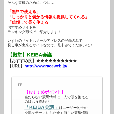
そんな皆様のために、今回は
「無料で使える」
「しっかりと儲かる情報を提供してくれる」
「信頼して長く使える」
おすすめサイトを
ランキング形式でご紹介します！
いずれのサイトもメールアドレスの登録のみで
見る事が出来るサイトなので、是非みてくださいね！
【殿堂】KEIBA会議
【おすすめ度】★★★★★★★★★★
【URL】
http://www.raceweb.jp/
【おすすめポイント】
当たらない競馬情報に一人で頭を抱える
のはもう終わり！
「KEIBA会議」
はユーザー同士の
交流をテーマにした全く新しい競馬情報