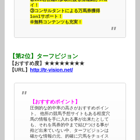
イ！
③コンサルタントによる万馬券獲得
1on1サポート！
④無料コンテンツも充実！
【第2位】ターフビジョン
【おすすめ度】★★★★★★★★
【URL】
http://tr-vision.net/
【おすすめポイント】
圧倒的な的中率の高さがおすすめポイン
ト。 他所の競馬予想サイトもある程度穴
馬の情報を手に入れる事が出来たとして
も、それを馬券的中まで結びつける事が
殆ど出来ていない中、ターフビジョンは
確かな情報の元、的確に穴馬をチョイス