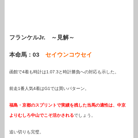
フランケルJr. ～見解～
本命馬：03
セイウンコウセイ
函館で4着も時計は1.07.3と時計勝負への対応も示した。
前走1番人気4着はG1では買いパターン。
福島・京都のスプリントで実績を残した当馬の適性は、中京
よりむしろ中山でこそ活かされる
でしょう。
追い切りも完璧。