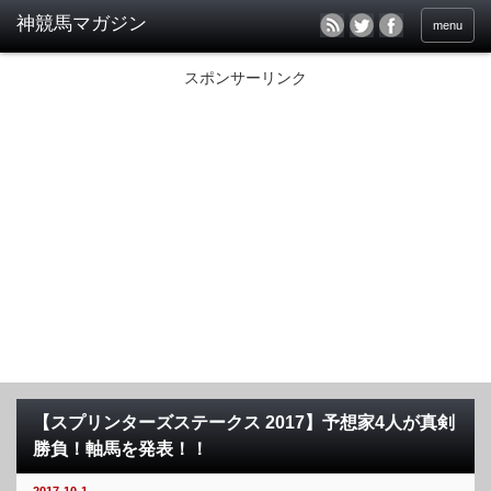
menu
スポンサーリンク
【スプリンターズステークス 2017】予想家4人が真剣
勝負！軸馬を発表！！