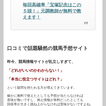
し
ク
し
毎回高確率「宝塚記念はこの
い
し
い
ウ
て
ウ
ィ
く
ィ
５頭！」元調教師が無料で教
ン
だ
ン
ド
さ
ド
えます！
ウ
い
ウ
で
(新
で
開
し
開
き
い
き
ま
ウ
ま
す)
ィ
す)
ン
ド
ウ
で
開
口コミで話題騒然の競馬予想サイト
き
ま
す)
昨今、競馬情報サイトが乱立しすぎて、
「どれがいいのかわからない！」
「本当に役立つサイトはどれ？」
という疑問を持たれる方が増えてきています。
確かに無料で使えたとしても予想が当たらなければ
意味が無いですし、例え情報が有料だったとしても
回収率が大きく跳ね上がらなければ意味がないですよね。