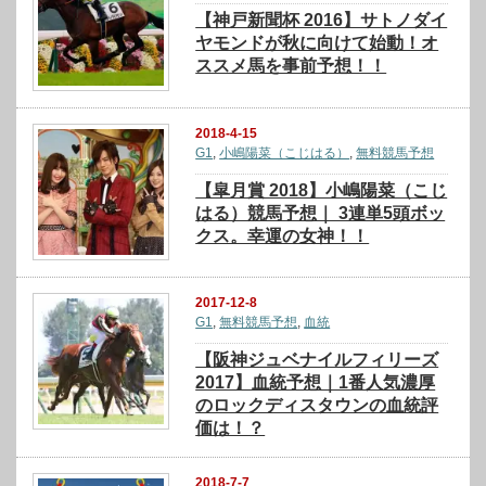
【神戸新聞杯 2016】サトノダイ
ヤモンドが秋に向けて始動！オ
ススメ馬を事前予想！！
2018-4-15
G1
,
小嶋陽菜（こじはる）
,
無料競馬予想
【皐月賞 2018】小嶋陽菜（こじ
はる）競馬予想｜ 3連単5頭ボッ
クス。幸運の女神！！
2017-12-8
G1
,
無料競馬予想
,
血統
【阪神ジュベナイルフィリーズ
2017】血統予想｜1番人気濃厚
のロックディスタウンの血統評
価は！？
2018-7-7