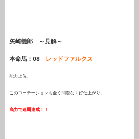
矢崎義郎 ～見解～
本命馬：08
レッドファルクス
能力上位。
このローテーションも全く問題なく好仕上がり。
底力で連覇達成！！