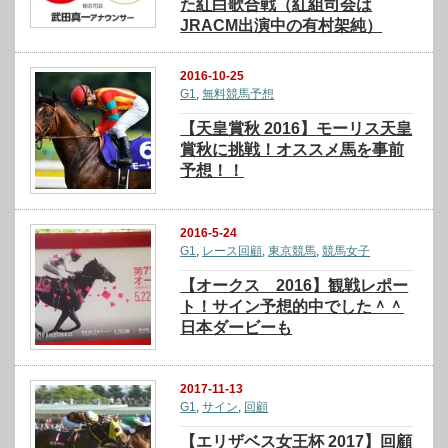
た紅白歌合戦（紅組司会は
JRACM出演中の有村架純）
2016-10-25
G1
,
無料競馬予想
【天皇賞秋 2016】モーリス天皇
賞秋に挑戦！オススメ馬を事前
予想！！
2016-5-24
G1
,
レース回顧
,
東京競馬
,
競馬女子
【オークス 2016】観戦レポー
ト！サイン予想的中でした＾＾
日本ダービーも
2017-11-13
G1
,
サイン
,
回顧
【エリザベス女王杯 2017】回顧