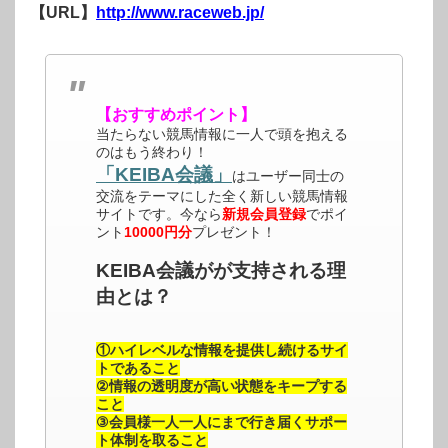
【URL】
http://www.raceweb.jp/
【おすすめポイント】
当たらない競馬情報に一人で頭を抱える
のはもう終わり！
「KEIBA会議」
はユーザー同士の
交流をテーマにした全く新しい競馬情報
サイトです。今なら
新規会員登録
でポイ
ント
10000円分
プレゼント！
KEIBA会議がが支持される理
由とは？
①ハイレベルな情報を提供し続けるサイ
トであること
②情報の透明度が高い状態をキープする
こと
③会員様一人一人にまで行き届くサポー
ト体制を取ること