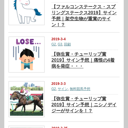
【ファルコンステークス・スプ
リングステークス2019】サイン
予想｜架空生物が重賞のサイ
ン！？
2019-3-4
G2
,
G3
,
回顧
【弥生賞・チューリップ賞
2019】サイン予想｜痛恨の4着
病を発症・・・
2019-3-3
G2
,
サイン
,
無料競馬予想
【弥生賞・チューリップ賞
2019】サイン予想｜ニシノデイ
ジーがサインを！？