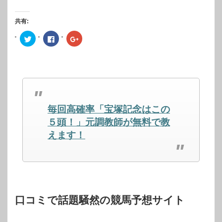
共有:
ク
Facebook
ク
リ
で
リ
ッ
共
ッ
ク
有
ク
し
す
し
て
る
て
Twitter
に
Google+
で
は
で
共
ク
共
有
リ
有
(新
ッ
(新
し
ク
し
毎回高確率「宝塚記念はこの
い
し
い
ウ
て
ウ
ィ
く
ィ
５頭！」元調教師が無料で教
ン
だ
ン
ド
さ
ド
えます！
ウ
い
ウ
で
(新
で
開
し
開
き
い
き
ま
ウ
ま
す)
ィ
す)
ン
ド
ウ
で
開
口コミで話題騒然の競馬予想サイト
き
ま
す)