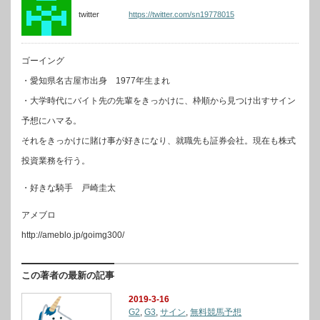
twitter
https://twitter.com/sn19778015
ゴーイング
・愛知県名古屋市出身 1977年生まれ
・大学時代にバイト先の先輩をきっかけに、枠順から見つけ出すサイン
予想にハマる。
それをきっかけに賭け事が好きになり、就職先も証券会社。現在も株式
投資業務を行う。
・好きな騎手 戸崎圭太
アメブロ
http://ameblo.jp/goimg300/
この著者の最新の記事
2019-3-16
G2
,
G3
,
サイン
,
無料競馬予想