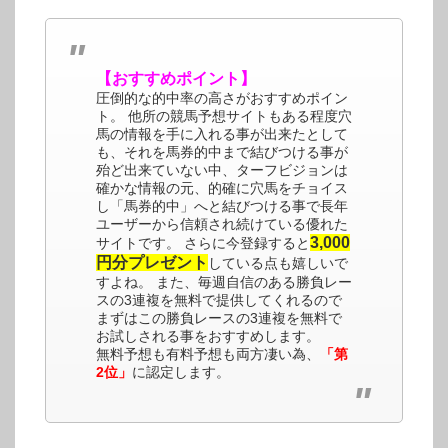
【おすすめポイント】
圧倒的な的中率の高さがおすすめポイン
ト。 他所の競馬予想サイトもある程度穴
馬の情報を手に入れる事が出来たとして
も、それを馬券的中まで結びつける事が
殆ど出来ていない中、ターフビジョンは
確かな情報の元、的確に穴馬をチョイス
し「馬券的中」へと結びつける事で長年
ユーザーから信頼され続けている優れた
3,000
サイトです。 さらに今登録すると
円分プレゼント
している点も嬉しいで
すよね。 また、毎週自信のある勝負レー
スの3連複を無料で提供してくれるので
まずはこの勝負レースの3連複を無料で
お試しされる事をおすすめします。
無料予想も有料予想も両方凄い為、
「第
2位」
に認定します。