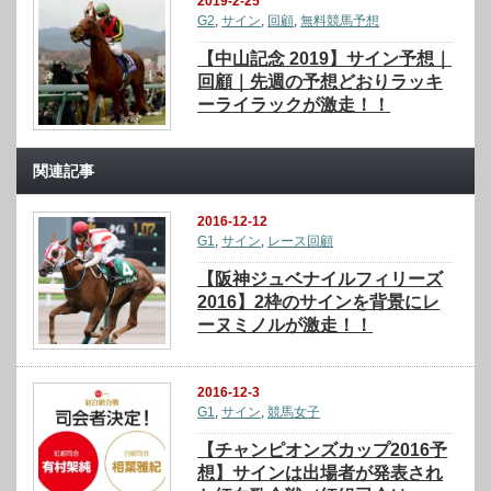
2019-2-25
G2
,
サイン
,
回顧
,
無料競馬予想
【中山記念 2019】サイン予想｜
回顧｜先週の予想どおりラッキ
ーライラックが激走！！
関連記事
2016-12-12
G1
,
サイン
,
レース回顧
【阪神ジュベナイルフィリーズ
2016】2枠のサインを背景にレ
ーヌミノルが激走！！
2016-12-3
G1
,
サイン
,
競馬女子
【チャンピオンズカップ2016予
想】サインは出場者が発表され