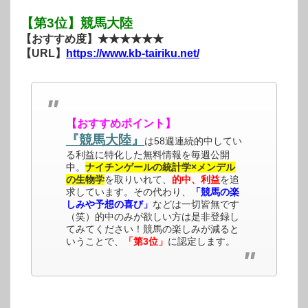
【第3位】競馬大陸
【おすすめ度】★★★★★★
【URL】
https://www.kb-tairiku.net/
【おすすめポイント】
『競馬大陸』
は58週連続的中してい
る利益に特化した無料情報を毎週公開
中。
ナイチンゲールの統計学×メンデル
の生物学
を取りいれて、
的中、利益
を追
求しています。その代わり、
「競馬の楽
しみや予想の喜び」
などは一切皆無です
（笑）的中のみが欲しい方は是非登録し
てみてください！競馬の楽しみが減ると
いうことで、
「第3位」
に認定します。