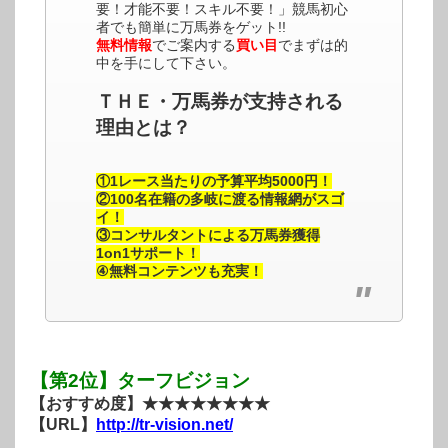
要！才能不要！スキル不要！」競馬初心
者でも簡単に万馬券をゲット!!
無料情報
でご案内する
買い目
でまずは的
中を手にして下さい。
ＴＨＥ・万馬券が支持される
理由とは？
①1レース当たりの予算平均5000円！
②100名在籍の多岐に渡る情報網がスゴ
イ！
③コンサルタントによる万馬券獲得
1on1サポート！
④無料コンテンツも充実！
【第2位】ターフビジョン
【おすすめ度】★★★★★★★★
【URL】
http://tr-vision.net/