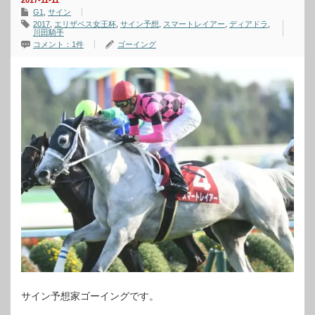
2017-11-11
G1
,
サイン
2017
,
エリザベス女王杯
,
サイン予想
,
スマートレイアー
,
ディアドラ
,
川田騎手
コメント：1件
ゴーイング
サイン予想家ゴーイングです。