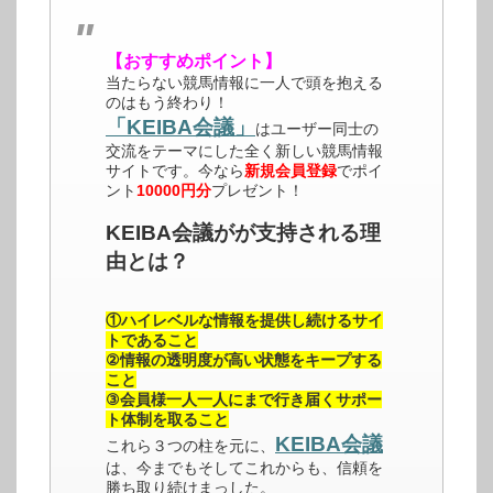
【おすすめポイント】
当たらない競馬情報に一人で頭を抱える
のはもう終わり！
「KEIBA会議」
はユーザー同士の
交流をテーマにした全く新しい競馬情報
サイトです。今なら
新規会員登録
でポイ
ント
10000円分
プレゼント！
KEIBA会議がが支持される理
由とは？
①ハイレベルな情報を提供し続けるサイ
トであること
②情報の透明度が高い状態をキープする
こと
③会員様一人一人にまで行き届くサポー
ト体制を取ること
KEIBA会議
これら３つの柱を元に、
は、今までもそしてこれからも、信頼を
勝ち取り続けまっした。