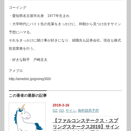
ゴーイング
・愛知県名古屋市出身 1977年生まれ
・大学時代にバイト先の先輩をきっかけに、枠順から見つけ出すサイン
予想にハマる。
それをきっかけに賭け事が好きになり、就職先も証券会社。現在も株式
投資業務を行う。
・好きな騎手 戸崎圭太
アメブロ
http://ameblo.jp/goimg300/
この著者の最新の記事
2019-3-16
G2
,
G3
,
サイン
,
無料競馬予想
【ファルコンステークス・スプ
リングステークス2019】サイン