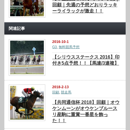
回顧｜先週の予想どおりラッキ
ーライラックが激走！！
関連記事
2016-10-1
G3
,
無料競馬予想
【シリウスステークス 2016】印
付き5点予想！！【馬連/3連複】
2018-2-13
回顧
,
競走馬
【共同通信杯 2018】回顧｜オウ
ケンムーンがオウケンブルース
リ産駒に重賞一番星を飾っ
た！！