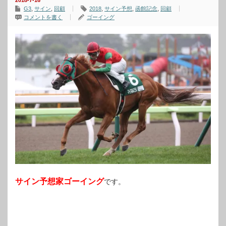
2018-7-16
G3
,
サイン
,
回顧
2018
,
サイン予想
,
函館記念
,
回顧
コメントを書く
ゴーイング
サイン予想家ゴーイング
です。