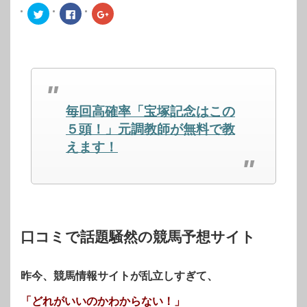
ク
Facebook
ク
リ
で
リ
ッ
共
ッ
ク
有
ク
し
す
し
て
る
て
Twitter
に
Google+
で
は
で
共
ク
共
有
リ
有
(新
ッ
(新
し
ク
し
毎回高確率「宝塚記念はこの
い
し
い
ウ
て
ウ
ィ
く
ィ
５頭！」元調教師が無料で教
ン
だ
ン
ド
さ
ド
えます！
ウ
い
ウ
で
(新
で
開
し
開
き
い
き
ま
ウ
ま
す)
ィ
す)
ン
ド
ウ
で
開
口コミで話題騒然の競馬予想サイト
き
ま
す)
昨今、競馬情報サイトが乱立しすぎて、
「どれがいいのかわからない！」