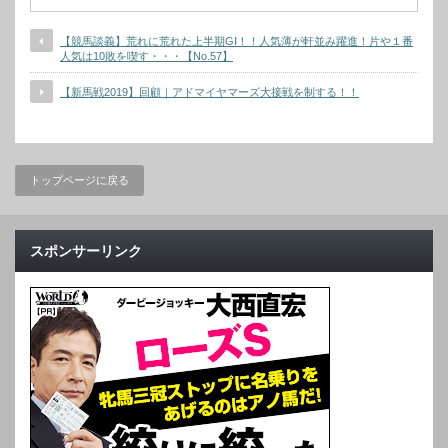
【競馬談義】荒れに荒れた上半期GⅠ！！人気薄が軒並み躍進！片や１番
人気は10敗を喫す・・・【No.57】
【新馬戦2019】回顧｜アドマイヤマーズ大接戦を制する！！
トップページに戻る
スポンサーリンク