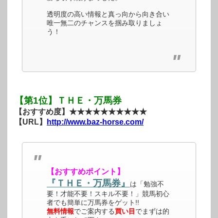
透明度の高い情報と真っ向から向き合い
唯一無二のチャンスを掴み取りましょ
う！
【第1位】ＴＨＥ・万馬券
【おすすめ度】★★★★★★★★★★
【URL】
http://www.baz-horse.com/
【おすすめポイント】
『ＴＨＥ・万馬券』
は「勉強不
要！才能不要！スキル不要！」競馬初心
者でも簡単に万馬券をゲット!!
無料情報
でご案内する
買い目
でまずは的