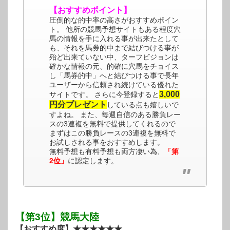
【おすすめポイント】
圧倒的な的中率の高さがおすすめポイン
ト。 他所の競馬予想サイトもある程度穴
馬の情報を手に入れる事が出来たとして
も、それを馬券的中まで結びつける事が
殆ど出来ていない中、ターフビジョンは
確かな情報の元、的確に穴馬をチョイス
し「馬券的中」へと結びつける事で長年
ユーザーから信頼され続けている優れた
3,000
サイトです。 さらに今登録すると
円分プレゼント
している点も嬉しいで
すよね。 また、毎週自信のある勝負レー
スの3連複を無料で提供してくれるので
まずはこの勝負レースの3連複を無料で
お試しされる事をおすすめします。
無料予想も有料予想も両方凄い為、
「第
2位」
に認定します。
【第3位】競馬大陸
【おすすめ度】★★★★★★