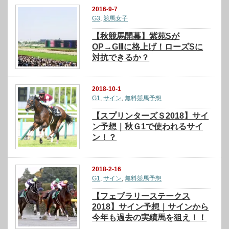
2016-9-7
G3
,
競馬女子
【秋競馬開幕】紫苑Sが
OP→GⅢに格上げ！ローズSに
対抗できるか？
2018-10-1
G1
,
サイン
,
無料競馬予想
【スプリンターズＳ2018】サイ
ン予想｜秋Ｇ1で使われるサイ
ン！？
2018-2-16
G1
,
サイン
,
無料競馬予想
【フェブラリーステークス
2018】サイン予想｜サインから
今年も過去の実績馬を狙え！！