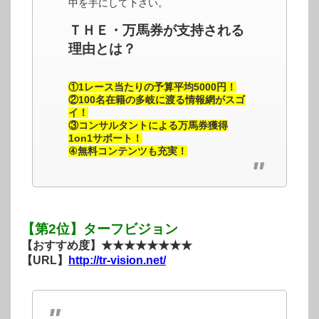
中を手にして下さい。
ＴＨＥ・万馬券が支持される
理由とは？
①1レース当たりの予算平均5000円！
②100名在籍の多岐に渡る情報網がスゴ
イ！
③コンサルタントによる万馬券獲得
1on1サポート！
④無料コンテンツも充実！
【第2位】ターフビジョン
【おすすめ度】★★★★★★★★
【URL】
http://tr-vision.net/