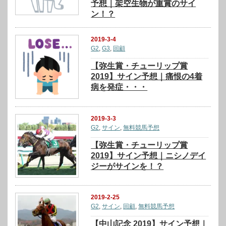
予想｜架空生物が重賞のサイ
ン！？
2019-3-4
G2
,
G3
,
回顧
【弥生賞・チューリップ賞
2019】サイン予想｜痛恨の4着
病を発症・・・
2019-3-3
G2
,
サイン
,
無料競馬予想
【弥生賞・チューリップ賞
2019】サイン予想｜ニシノデイ
ジーがサインを！？
2019-2-25
G2
,
サイン
,
回顧
,
無料競馬予想
【中山記念 2019】サイン予想｜