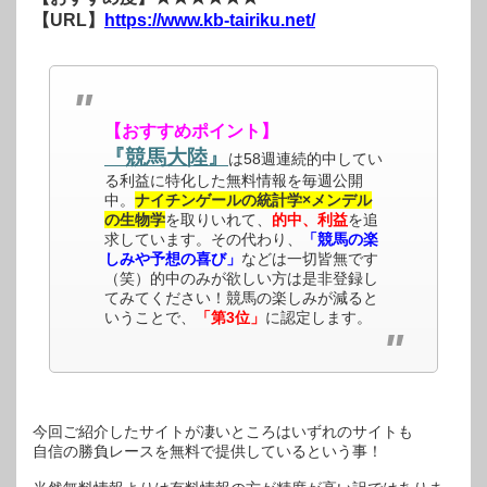
【URL】
https://www.kb-tairiku.net/
【おすすめポイント】
『競馬大陸』
は58週連続的中してい
る利益に特化した無料情報を毎週公開
中。
ナイチンゲールの統計学×メンデル
の生物学
を取りいれて、
的中、利益
を追
求しています。その代わり、
「競馬の楽
しみや予想の喜び」
などは一切皆無です
（笑）的中のみが欲しい方は是非登録し
てみてください！競馬の楽しみが減ると
いうことで、
「第3位」
に認定します。
今回ご紹介したサイトが凄いところはいずれのサイトも
自信の勝負レースを無料で提供しているという事！