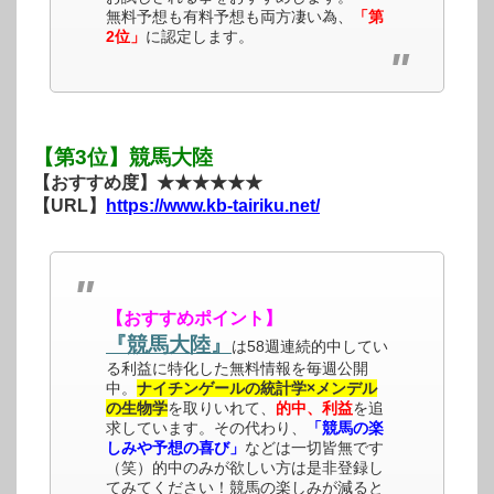
無料予想も有料予想も両方凄い為、
「第
2位」
に認定します。
【第3位】競馬大陸
【おすすめ度】★★★★★★
【URL】
https://www.kb-tairiku.net/
【おすすめポイント】
『競馬大陸』
は58週連続的中してい
る利益に特化した無料情報を毎週公開
中。
ナイチンゲールの統計学×メンデル
の生物学
を取りいれて、
的中、利益
を追
求しています。その代わり、
「競馬の楽
しみや予想の喜び」
などは一切皆無です
（笑）的中のみが欲しい方は是非登録し
てみてください！競馬の楽しみが減ると