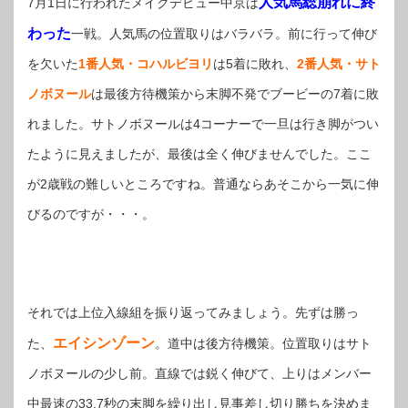
人気馬総崩れに終
7月1日に行われたメイクデビュー中京は
わった
一戦。人気馬の位置取りはバラバラ。前に行って伸び
を欠いた
1番人気・
コハルビヨリ
は5着に敗れ、
2番人気・サト
ノボヌール
は最後方待機策から末脚不発でブービーの7着に敗
れました。サトノボヌールは4コーナーで一旦は行き脚がつい
たように見えましたが、最後は全く伸びませんでした。ここ
が2歳戦の難しいところですね。普通ならあそこから一気に伸
びるのですが・・・。
それでは上位入線組を振り返ってみましょう。先ずは勝っ
エイシンゾーン
た、
。道中は後方待機策。位置取りはサト
ノボヌールの少し前。直線では鋭く伸びて、上りはメンバー
中最速の33.7秒の末脚を繰り出し見事差し切り勝ちを決めま