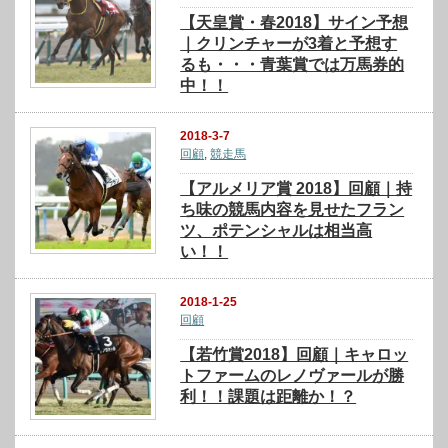
【天皇賞・春2018】サイン予想
｜クリンチャーが3着と予想す
るも・・・青葉賞では万馬券的
中！！
2018-3-7
回顧
,
競走馬
【アルメリア賞 2018】回顧｜持
ち味の競馬内容を見せたフラン
ツ、ポテンシャルは相当高
い！！
2018-1-25
回顧
【若竹賞2018】回顧｜キャロッ
トファームのレノヴァールが勝
利！！課題は距離か！？