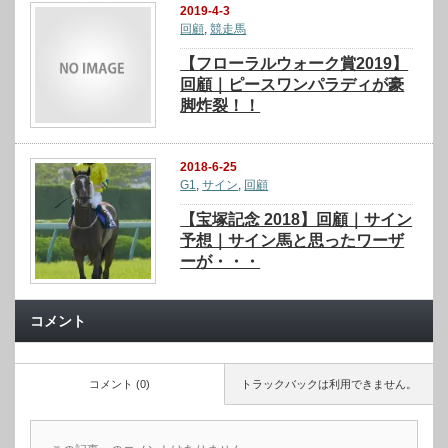
2019-4-3
回顧
,
競走馬
【フローラルウォーク賞2019】
回顧｜ピースワンパラディが豪
脚炸裂！！
2018-6-25
G1
,
サイン
,
回顧
【宝塚記念 2018】回顧｜サイン
予想｜サイン馬と思ったワーザ
ーが・・・
コメント
コメント (0)
トラックバックは利用できません。