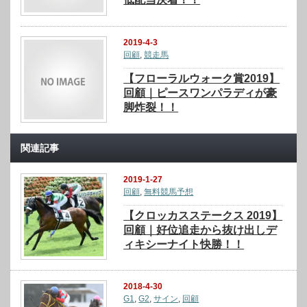
2019-4-3
回顧
,
競走馬
【フローラルウォーク賞2019】
回顧｜ピースワンパラディが豪
脚炸裂！！
関連記事
2019-1-27
回顧
,
無料競馬予想
【クロッカスステークス 2019】
回顧｜好位追走から抜け出しデ
ィキシーナイト快勝！！
2018-4-30
G1
,
G2
,
サイン
,
回顧