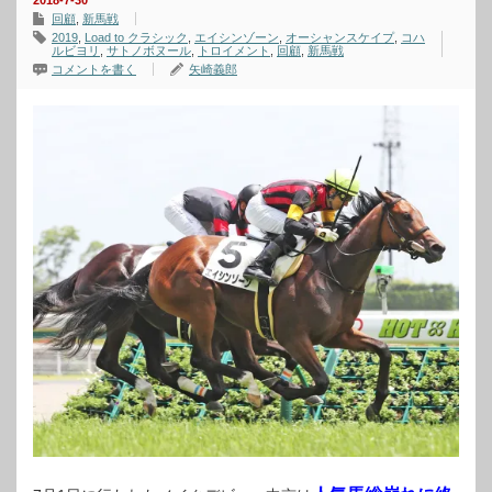
2018-7-30
回顧
,
新馬戦
2019
,
Load to クラシック
,
エイシンゾーン
,
オーシャンスケイプ
,
コハ
ルビヨリ
,
サトノボヌール
,
トロイメント
,
回顧
,
新馬戦
コメントを書く
矢崎義郎