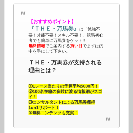
【おすすめポイント】
『ＴＨＥ・万馬券』
は「勉強不
要！才能不要！スキル不要！」競馬初心
者でも簡単に万馬券をゲット!!
無料情報
でご案内する
買い目
でまずは的
中を手にして下さい。
ＴＨＥ・万馬券が支持される
理由とは？
①1レース当たりの予算平均5000円！
②100名在籍の多岐に渡る情報網がスゴ
イ！
③コンサルタントによる万馬券獲得
1on1サポート！
④無料コンテンツも充実！