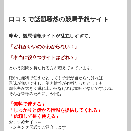
す)
ィ
す)
ン
ド
ウ
で
開
口コミで話題騒然の競馬予想サイト
き
ま
す)
昨今、競馬情報サイトが乱立しすぎて、
「どれがいいのかわからない！」
「本当に役立つサイトはどれ？」
という疑問を持たれる方が増えてきています。
確かに無料で使えたとしても予想が当たらなければ
意味が無いですし、例え情報が有料だったとしても
回収率が大きく跳ね上がらなければ意味がないですよね。
そんな皆様のために、今回は
「無料で使える」
「しっかりと儲かる情報を提供してくれる」
「信頼して長く使える」
おすすめサイトを
ランキング形式でご紹介します！