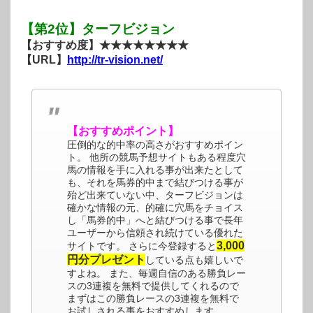
【第2位】ターフビジョン
【おすすめ度】★★★★★★★★
【URL】
http://tr-vision.net/
【おすすめポイント】
圧倒的な的中率の高さがおすすめポイン
ト。 他所の競馬予想サイトもある程度穴
馬の情報を手に入れる事が出来たとして
も、それを馬券的中まで結びつける事が
殆ど出来ていない中、ターフビジョンは
確かな情報の元、的確に穴馬をチョイス
し「馬券的中」へと結びつける事で長年
ユーザーから信頼され続けている優れた
3,000
サイトです。 さらに今登録すると
円分プレゼント
している点も嬉しいで
すよね。 また、毎週自信のある勝負レー
スの3連複を無料で提供してくれるので
まずはこの勝負レースの3連複を無料で
お試しされる事をおすすめします。