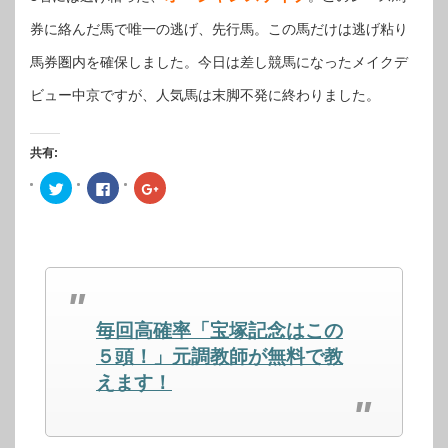
券に絡んだ馬で唯一の逃げ、先行馬。この馬だけは逃げ粘り
馬券圏内を確保しました。今日は差し競馬になったメイクデ
ビュー中京ですが、人気馬は末脚不発に終わりました。
共有:
ク
Facebook
ク
リ
で
リ
ッ
共
ッ
ク
有
ク
し
す
し
て
る
て
Twitter
に
Google+
で
は
で
共
ク
共
有
リ
有
(新
ッ
(新
し
ク
し
毎回高確率「宝塚記念はこの
い
し
い
ウ
て
ウ
ィ
く
ィ
５頭！」元調教師が無料で教
ン
だ
ン
ド
さ
ド
えます！
ウ
い
ウ
で
(新
で
開
し
開
き
い
き
ま
ウ
ま