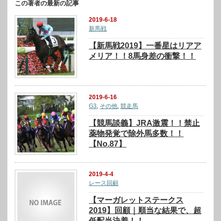
この著者の最新の記事
2019-6-18
新馬戦
【新馬戦2019】一番星はリアア
メリア！！8馬身差の衝撃！！
2019-6-16
G3
,
その他
,
競走馬
【競馬談義】JRA激震！！禁止
薬物発覚で除外馬多数！！
【No.87】
2019-4-4
レース回顧
【マーガレットステークス
2019】回顧｜順当な結果で、超
低配当決着！！