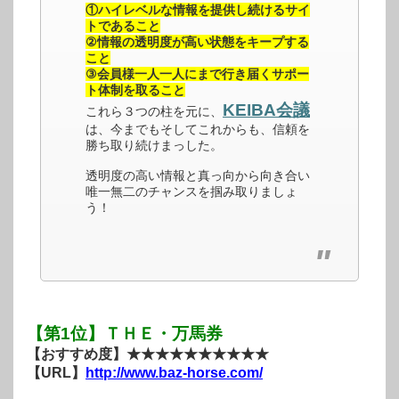
①ハイレベルな情報を提供し続けるサイ
トであること
②情報の透明度が高い状態をキープする
こと
③会員様一人一人にまで行き届くサポー
ト体制を取ること
KEIBA会議
これら３つの柱を元に、
は、今までもそしてこれからも、信頼を
勝ち取り続けまっした。
透明度の高い情報と真っ向から向き合い
唯一無二のチャンスを掴み取りましょ
う！
【第1位】ＴＨＥ・万馬券
【おすすめ度】★★★★★★★★★★
【URL】
http://www.baz-horse.com/