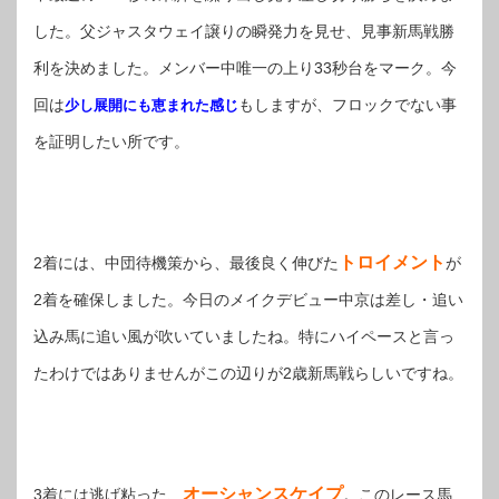
した。父ジャスタウェイ譲りの瞬発力を見せ、見事新馬戦勝
利を決めました。メンバー中唯一の上り33秒台をマーク。今
回は
もしますが、フロックでない事
少し展開にも恵まれた感じ
を証明したい所です。
トロイメント
2着には、中団待機策から、最後良く伸びた
が
2着を確保しました。今日のメイクデビュー中京は差し・追い
込み馬に追い風が吹いていましたね。特にハイペースと言っ
たわけではありませんがこの辺りが2歳新馬戦らしいですね。
オーシャンスケイプ
3着には逃げ粘った、
。このレース馬