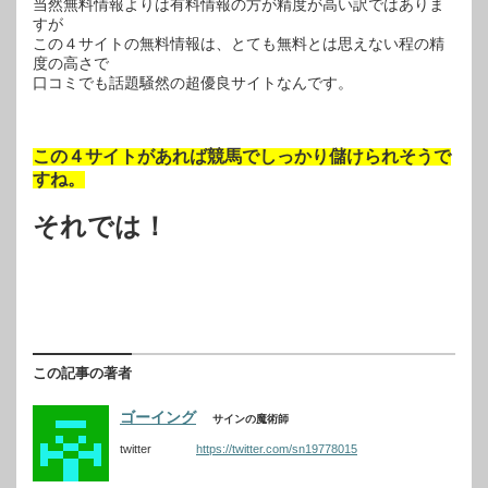
当然無料情報よりは有料情報の方が精度が高い訳ではありま
すが
この４サイトの無料情報は、とても無料とは思えない程の精
度の高さで
口コミでも話題騒然の超優良サイトなんです。
この４サイトがあれば競馬でしっかり儲けられそうで
すね。
それでは！
この記事の著者
ゴーイング
サインの魔術師
twitter
https://twitter.com/sn19778015