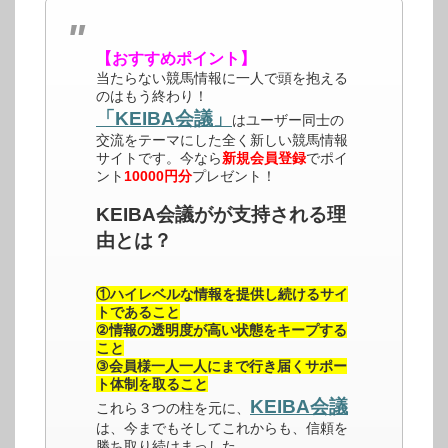
【おすすめポイント】
当たらない競馬情報に一人で頭を抱える
のはもう終わり！
「KEIBA会議」
はユーザー同士の
交流をテーマにした全く新しい競馬情報
サイトです。今なら
新規会員登録
でポイ
ント
10000円分
プレゼント！
KEIBA会議がが支持される理
由とは？
①ハイレベルな情報を提供し続けるサイ
トであること
②情報の透明度が高い状態をキープする
こと
③会員様一人一人にまで行き届くサポー
ト体制を取ること
KEIBA会議
これら３つの柱を元に、
は、今までもそしてこれからも、信頼を
勝ち取り続けまっした。