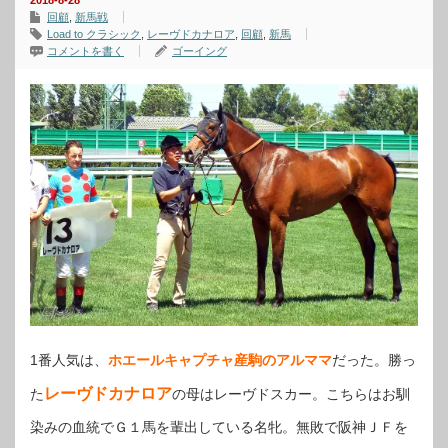
2018-8-28
回顧
,
新馬戦
Load to クラシック
,
レーヴドカナロア
,
回顧
,
新馬
コメントを書く
ゴーイング
1番人気は、
ホエールキャプチャ産駒のアルママ
だった。勝っ
レーヴドカナロア
た
の母はレーヴドスカー。こちらはお馴
染みの血統でＧ１馬を輩出している名牝。無敗で阪神ＪＦを