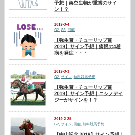
予想｜架空生物が重賞のサイ
ン！？
2019-3-4
G2
,
G3
,
回顧
【弥生賞・チューリップ賞
2019】サイン予想｜痛恨の4着
病を発症・・・
2019-3-3
G2
,
サイン
,
無料競馬予想
【弥生賞・チューリップ賞
2019】サイン予想｜ニシノデイ
ジーがサインを！？
2019-2-25
G2
,
サイン
,
回顧
,
無料競馬予想
【中山記念 2019】サイン予想｜