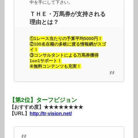
中を手にして下さい。
ＴＨＥ・万馬券が支持される
理由とは？
①1レース当たりの予算平均5000円！
②100名在籍の多岐に渡る情報網がスゴ
イ！
③コンサルタントによる万馬券獲得
1on1サポート！
④無料コンテンツも充実！
【第2位】ターフビジョン
【おすすめ度】★★★★★★★★
【URL】
http://tr-vision.net/