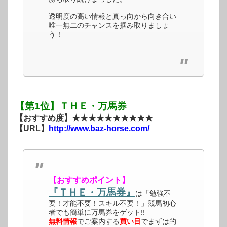
透明度の高い情報と真っ向から向き合い
唯一無二のチャンスを掴み取りましょ
う！
【第1位】ＴＨＥ・万馬券
【おすすめ度】★★★★★★★★★★
【URL】
http://www.baz-horse.com/
【おすすめポイント】
『ＴＨＥ・万馬券』
は「勉強不
要！才能不要！スキル不要！」競馬初心
者でも簡単に万馬券をゲット!!
無料情報
でご案内する
買い目
でまずは的