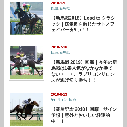
2018-1-9
回顧
,
新馬戦
【新馬戦2018】Load to クラシ
ック｜逃走劇を演じたサトノフ
ェイバー★5つ！！
2018-7-18
回顧
,
新馬戦
【新馬戦 2019】回顧｜今年の新
馬戦は1番人気がなかなか勝て
ない・・・。ラブリロンリロン
スが逃げ切り勝ち！！
2018-8-13
G3
,
サイン
,
回顧
【関屋記念 2018】回顧｜サイン
予想｜意外とおいしい枠連的
中！！