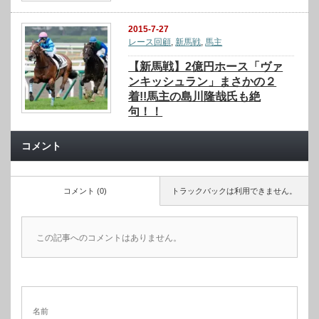
2015-7-27
レース回顧
,
新馬戦
,
馬主
【新馬戦】2億円ホース「ヴァ
ンキッシュラン」まさかの２
着!!馬主の島川隆哉氏も絶
句！！
コメント
コメント (0)
トラックバックは利用できません。
この記事へのコメントはありません。
名前