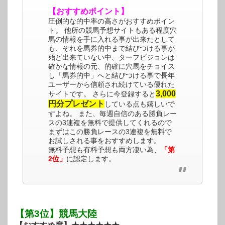
【おすすめポイント】
圧倒的な的中率の高さがおすすめポイン
ト。 他所の競馬予想サイトもある程度穴
馬の情報を手に入れる事が出来たとして
も、それを馬券的中まで結びつける事が
殆ど出来ていない中、ターフビジョンは
確かな情報の元、的確に穴馬をチョイス
し「馬券的中」へと結びつける事で長年
ユーザーから信頼され続けている優れた
3,000
サイトです。 さらに今登録すると
円分プレゼント
している点も嬉しいで
すよね。 また、毎週自信のある勝負レー
スの3連複を無料で提供してくれるので
まずはこの勝負レースの3連複を無料で
お試しされる事をおすすめします。
無料予想も有料予想も両方凄い為、
「第
2位」
に認定します。
【第3位】競馬大陸