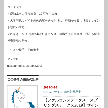
ゴーイング
・愛知県名古屋市出身 1977年生まれ
・大学時代にバイト先の先輩をきっかけに、枠順から見つけ出すサイン
予想にハマる。
それをきっかけに賭け事が好きになり、就職先も証券会社。現在も株式
投資業務を行う。
・好きな騎手 戸崎圭太
アメブロ
http://ameblo.jp/goimg300/
この著者の最新の記事
2019-3-16
G2
,
G3
,
サイン
,
無料競馬予想
【ファルコンステークス・スプ
リングステークス2019】サイン