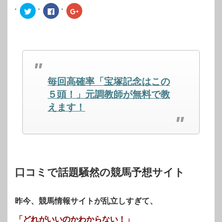
ク
Facebook
ク
リ
で
リ
ッ
共
ッ
ク
有
ク
し
す
し
て
る
て
Twitter
に
Google+
で
は
で
共
ク
共
有
リ
有
(新
ッ
(新
し
ク
し
毎回高確率「宝塚記念はこの
い
し
い
ウ
て
ウ
ィ
く
ィ
５頭！」元調教師が無料で教
ン
だ
ン
ド
さ
ド
えます！
ウ
い
ウ
で
(新
で
開
し
開
き
い
き
ま
ウ
ま
す)
ィ
す)
ン
ド
ウ
で
開
口コミで話題騒然の競馬予想サイト
き
ま
す)
昨今、競馬情報サイトが乱立しすぎて、
「どれがいいのかわからない！」