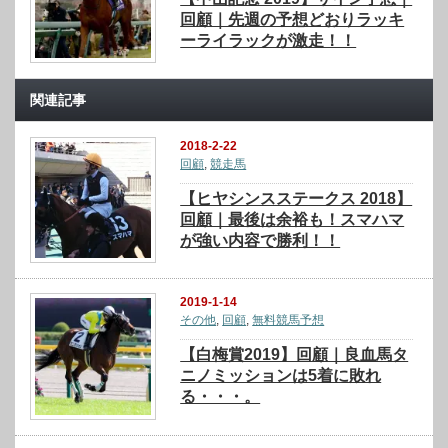
回顧｜先週の予想どおりラッキ
ーライラックが激走！！
関連記事
2018-2-22
回顧
,
競走馬
【ヒヤシンスステークス 2018】
回顧｜最後は余裕も！スマハマ
が強い内容で勝利！！
2019-1-14
その他
,
回顧
,
無料競馬予想
【白梅賞2019】回顧｜良血馬タ
ニノミッションは5着に敗れ
る・・・。