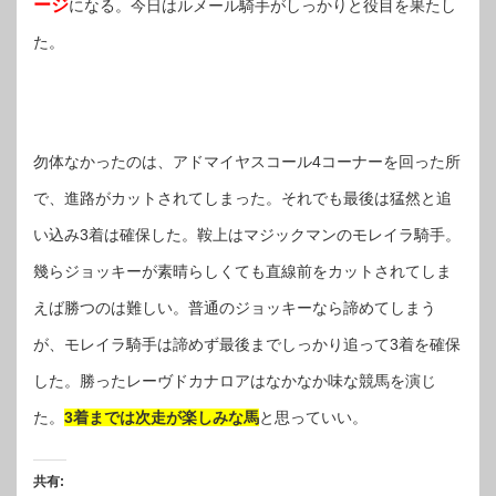
ージ
になる。今日はルメール騎手がしっかりと役目を果たし
た。
勿体なかったのは、アドマイヤスコール4コーナーを回った所
で、進路がカットされてしまった。それでも最後は猛然と追
い込み3着は確保した。鞍上はマジックマンのモレイラ騎手。
幾らジョッキーが素晴らしくても直線前をカットされてしま
えば勝つのは難しい。普通のジョッキーなら諦めてしまう
が、モレイラ騎手は諦めず最後までしっかり追って3着を確保
した。勝ったレーヴドカナロアはなかなか味な競馬を演じ
た。
3着までは次走が楽しみな馬
と思っていい。
共有: