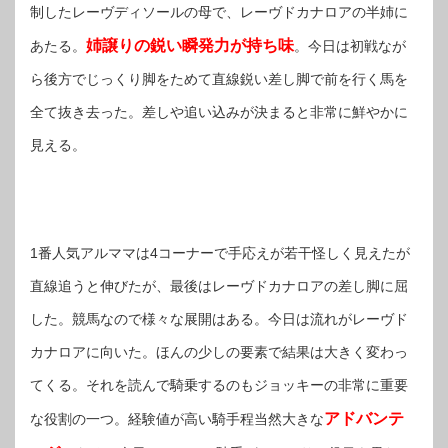
制したレーヴディソールの母で、レーヴドカナロアの半姉に
姉譲りの鋭い瞬発力が持ち味
あたる。
。今日は初戦なが
ら後方でじっくり脚をためて直線鋭い差し脚で前を行く馬を
全て抜き去った。差しや追い込みが決まると非常に鮮やかに
見える。
1番人気アルママは4コーナーで手応えが若干怪しく見えたが
直線追うと伸びたが、最後はレーヴドカナロアの差し脚に屈
した。競馬なので様々な展開はある。今日は流れがレーヴド
カナロアに向いた。ほんの少しの要素で結果は大きく変わっ
てくる。それを読んで騎乗するのもジョッキーの非常に重要
アドバンテ
な役割の一つ。経験値が高い騎手程当然大きな