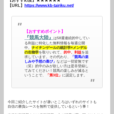
【おすすめ度】★★★★★★
【URL】
https://www.kb-tairiku.net/
【おすすめポイント】
『競馬大陸』
は58週連続的中してい
る利益に特化した無料情報を毎週公開
中。
ナイチンゲールの統計学×メンデル
の生物学
を取りいれて、
的中、利益
を追
求しています。その代わり、
「競馬の楽
しみや予想の喜び」
などは一切皆無です
（笑）的中のみが欲しい方は是非登録し
てみてください！競馬の楽しみが減ると
いうことで、
「第3位」
に認定します。
今回ご紹介したサイトが凄いところはいずれのサイトも
自信の勝負レースを無料で提供しているという事！