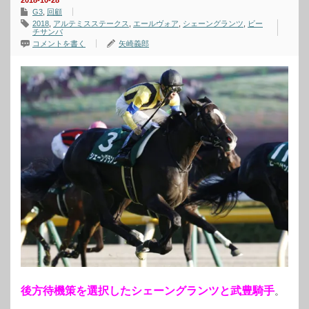
2018-10-28
G3
,
回顧
2018
,
アルテミスステークス
,
エールヴォア
,
シェーングランツ
,
ビー
チサンバ
コメントを書く
矢崎義郎
後方待機策を選択したシェーングランツと武豊騎手
。