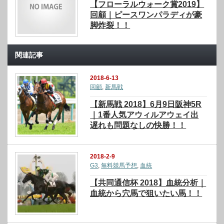
【フローラルウォーク賞2019】
回顧｜ピースワンパラディが豪
脚炸裂！！
関連記事
2018-6-13
回顧
,
新馬戦
【新馬戦 2018】6月9日阪神5R
｜1番人気アウィルアウェイ出
遅れも問題なしの快勝！！
2018-2-9
G3
,
無料競馬予想
,
血統
【共同通信杯 2018】血統分析｜
血統から穴馬で狙いたい馬！！