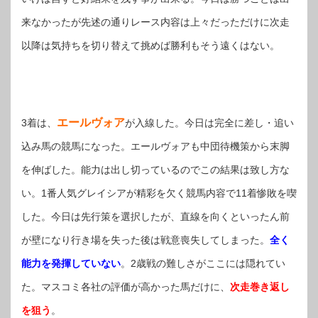
来なかったが先述の通りレース内容は上々だっただけに次走
以降は気持ちを切り替えて挑めば勝利もそう遠くはない。
エールヴォア
3着は、
が入線した。今日は完全に差し・追い
込み馬の競馬になった。エールヴォアも中団待機策から末脚
を伸ばした。能力は出し切っているのでこの結果は致し方な
い。1番人気グレイシアが精彩を欠く競馬内容で11着惨敗を喫
した。今日は先行策を選択したが、直線を向くといったん前
が壁になり行き場を失った後は戦意喪失してしまった。
全く
能力を発揮していない
。2歳戦の難しさがここには隠れてい
た。マスコミ各社の評価が高かった馬だけに、
次走巻き返し
を狙う
。