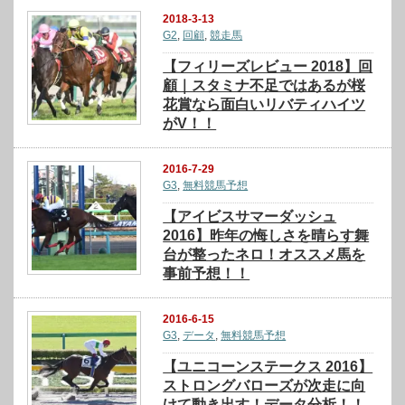
2018-3-13
G2
,
回顧
,
競走馬
【フィリーズレビュー 2018】回
顧｜スタミナ不足ではあるが桜
花賞なら面白いリバティハイツ
がV！！
2016-7-29
G3
,
無料競馬予想
【アイビスサマーダッシュ
2016】昨年の悔しさを晴らす舞
台が整ったネロ！オススメ馬を
事前予想！！
2016-6-15
G3
,
データ
,
無料競馬予想
【ユニコーンステークス 2016】
ストロングバローズが次走に向
けて動き出す！データ分析！！