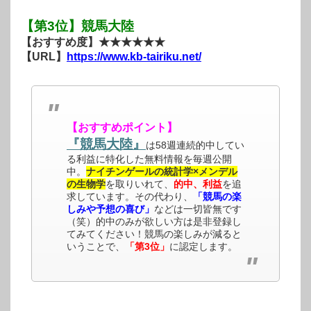
【第3位】競馬大陸
【おすすめ度】★★★★★★
【URL】
https://www.kb-tairiku.net/
【おすすめポイント】
『競馬大陸』
は58週連続的中してい
る利益に特化した無料情報を毎週公開
中。
ナイチンゲールの統計学×メンデル
の生物学
を取りいれて、
的中、利益
を追
求しています。その代わり、
「競馬の楽
しみや予想の喜び」
などは一切皆無です
（笑）的中のみが欲しい方は是非登録し
てみてください！競馬の楽しみが減ると
いうことで、
「第3位」
に認定します。