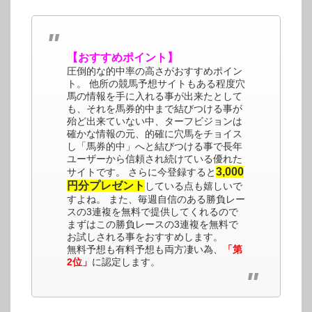
【おすすめポイント】
圧倒的な的中率の高さがおすすめポイン
ト。 他所の競馬予想サイトもある程度穴
馬の情報を手に入れる事が出来たとして
も、それを馬券的中まで結びつける事が
殆ど出来ていない中、ターフビジョンは
確かな情報の元、的確に穴馬をチョイス
し「馬券的中」へと結びつける事で長年
ユーザーから信頼され続けている優れた
3,000
サイトです。 さらに今登録すると
円分プレゼント
している点も嬉しいで
すよね。 また、毎週自信のある勝負レー
スの3連複を無料で提供してくれるので
まずはこの勝負レースの3連複を無料で
お試しされる事をおすすめします。
無料予想も有料予想も両方凄い為、
「第
2位」
に認定します。