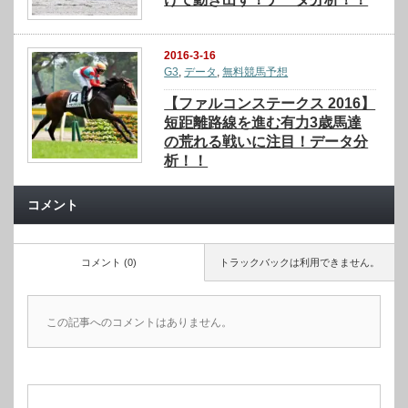
2016-3-16
G3
,
データ
,
無料競馬予想
【ファルコンステークス 2016】
短距離路線を進む有力3歳馬達
の荒れる戦いに注目！データ分
析！！
コメント
コメント (0)
トラックバックは利用できません。
この記事へのコメントはありません。