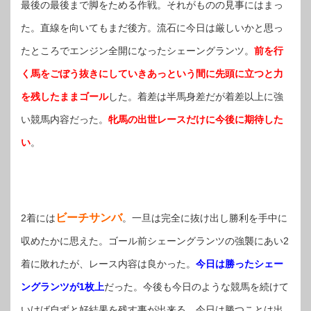
最後の最後まで脚をためる作戦。それがものの見事にはまっ
た。直線を向いてもまだ後方。流石に今日は厳しいかと思っ
たところでエンジン全開になったシェーングランツ。
前を行
く馬をごぼう抜きにしていきあっという間に先頭に立つと力
を残したままゴール
した。着差は半馬身差だが着差以上に強
い競馬内容だった。
牝馬の出世レースだけに今後に期待した
い
。
ビーチサンバ
2着には
。一旦は完全に抜け出し勝利を手中に
収めたかに思えた。ゴール前シェーングランツの強襲にあい2
着に敗れたが、レース内容は良かった。
今日は勝ったシェー
ングランツが1枚上
だった。今後も今日のような競馬を続けて
いけば自ずと好結果を残す事が出来る。今日は勝つことは出