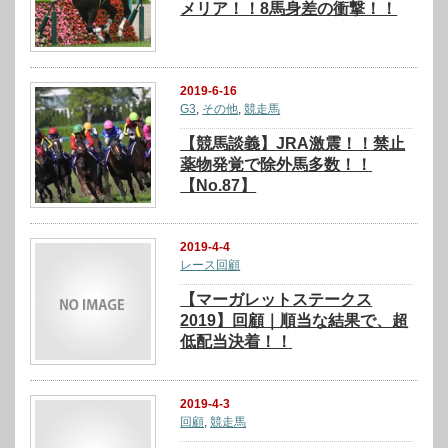
メリア！！8馬身差の衝撃！！
2019-6-16
G3
,
その他
,
競走馬
【競馬談義】JRA激震！！禁止
薬物発覚で除外馬多数！！
【No.87】
2019-4-4
レース回顧
【マーガレットステークス
2019】回顧｜順当な結果で、超
低配当決着！！
2019-4-3
回顧
,
競走馬