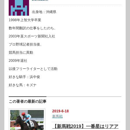
出身地：沖縄県
1998年上智大学卒業
数年間翻訳の仕事をしたのち、
2003年某スポーツ新聞社入社
プロ野球記者担当後、
競馬担当に異動
2009年退社
以後フリーライターとして活動
好きな騎手：浜中俊
好きな馬：キズナ
この著者の最新の記事
2019-6-18
新馬戦
【新馬戦2019】一番星はリアア