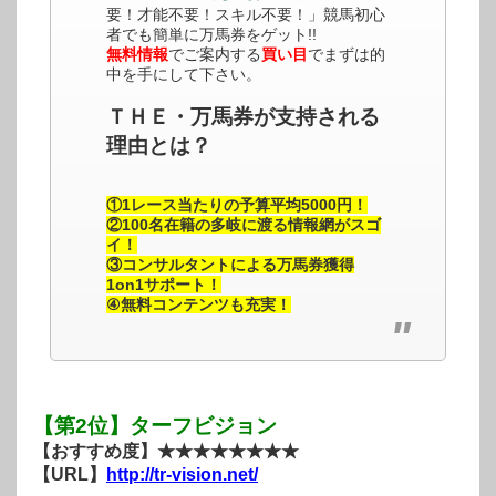
要！才能不要！スキル不要！」競馬初心
者でも簡単に万馬券をゲット!!
無料情報
でご案内する
買い目
でまずは的
中を手にして下さい。
ＴＨＥ・万馬券が支持される
理由とは？
①1レース当たりの予算平均5000円！
②100名在籍の多岐に渡る情報網がスゴ
イ！
③コンサルタントによる万馬券獲得
1on1サポート！
④無料コンテンツも充実！
【第2位】ターフビジョン
【おすすめ度】★★★★★★★★
【URL】
http://tr-vision.net/