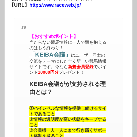
【URL】
http://www.raceweb.jp/
【おすすめポイント】
当たらない競馬情報に一人で頭を抱える
のはもう終わり！
「KEIBA会議」
はユーザー同士の
交流をテーマにした全く新しい競馬情報
サイトです。今なら
新規会員登録
でポイ
ント
10000円分
プレゼント！
KEIBA会議がが支持される理
由とは？
①ハイレベルな情報を提供し続けるサイ
トであること
②情報の透明度が高い状態をキープする
こと
③会員様一人一人にまで行き届くサポー
ト体制を取ること