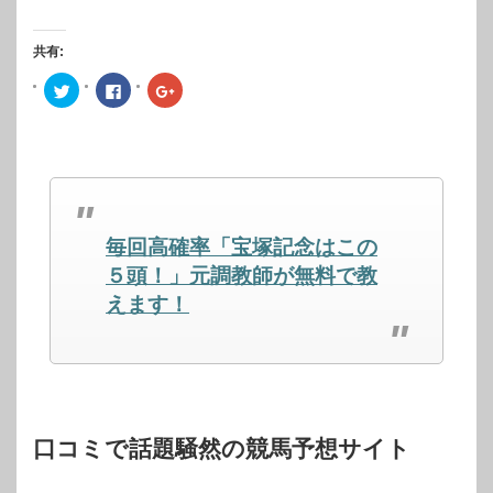
共有:
ク
Facebook
ク
リ
で
リ
ッ
共
ッ
ク
有
ク
し
す
し
て
る
て
Twitter
に
Google+
で
は
で
共
ク
共
有
リ
有
(新
ッ
(新
し
ク
し
毎回高確率「宝塚記念はこの
い
し
い
ウ
て
ウ
ィ
く
ィ
５頭！」元調教師が無料で教
ン
だ
ン
ド
さ
ド
えます！
ウ
い
ウ
で
(新
で
開
し
開
き
い
き
ま
ウ
ま
す)
ィ
す)
ン
ド
ウ
で
開
口コミで話題騒然の競馬予想サイト
き
ま
す)