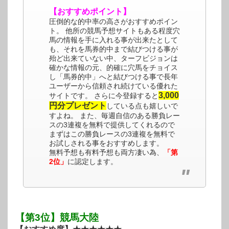
【おすすめポイント】
圧倒的な的中率の高さがおすすめポイン
ト。 他所の競馬予想サイトもある程度穴
馬の情報を手に入れる事が出来たとして
も、それを馬券的中まで結びつける事が
殆ど出来ていない中、ターフビジョンは
確かな情報の元、的確に穴馬をチョイス
し「馬券的中」へと結びつける事で長年
ユーザーから信頼され続けている優れた
3,000
サイトです。 さらに今登録すると
円分プレゼント
している点も嬉しいで
すよね。 また、毎週自信のある勝負レー
スの3連複を無料で提供してくれるので
まずはこの勝負レースの3連複を無料で
お試しされる事をおすすめします。
無料予想も有料予想も両方凄い為、
「第
2位」
に認定します。
【第3位】競馬大陸