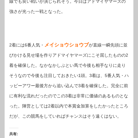
線でも良い戦いが演じられそう。今日はアドマイヤマーズの
強さが光った一戦となった。
メイショウショウブ
2着には6番人気・
が直線一瞬先頭に並
びかける見せ場を作りアドマイヤマーズにこそ屈したものの2
着を確保した。なかなかしぶとい馬で今後も相手なりに走り
そうなので今後も注目しておきたい1頭。3着は、5番人気・ハ
ッピーアワー最後方から追い込んで3着を確保した。完全に前
に有利な流れだったのでこの3着は非常に価値のあるものとな
った。陣営としては2着以内で本賞金加算をしたかったところ
だが、この競馬をしていればチャンスはそう遠くはない。
共有: