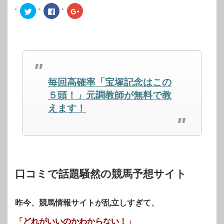
ク
Facebook
ク
リ
で
リ
ッ
共
ッ
ク
有
ク
し
す
し
て
る
て
Twitter
に
Google+
で
は
で
共
ク
共
有
リ
有
(新
ッ
(新
し
ク
し
毎回高確率「宝塚記念はこの
い
し
い
ウ
て
ウ
ィ
く
ィ
５頭！」元調教師が無料で教
ン
だ
ン
ド
さ
ド
えます！
ウ
い
ウ
で
(新
で
開
し
開
き
い
き
ま
ウ
ま
す)
ィ
す)
ン
ド
ウ
で
開
口コミで話題騒然の競馬予想サイト
き
ま
す)
昨今、競馬情報サイトが乱立しすぎて、
「どれがいいのかわからない！」