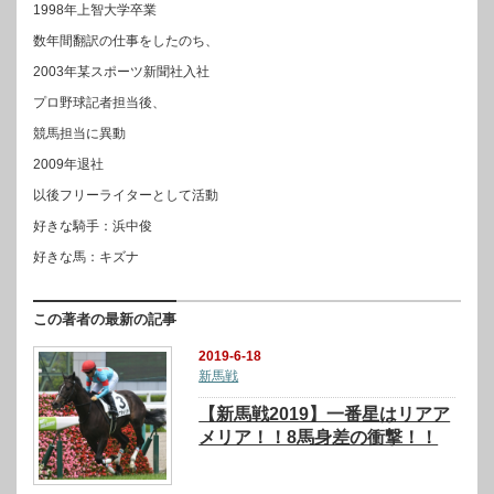
1998年上智大学卒業
数年間翻訳の仕事をしたのち、
2003年某スポーツ新聞社入社
プロ野球記者担当後、
競馬担当に異動
2009年退社
以後フリーライターとして活動
好きな騎手：浜中俊
好きな馬：キズナ
この著者の最新の記事
2019-6-18
新馬戦
【新馬戦2019】一番星はリアア
メリア！！8馬身差の衝撃！！