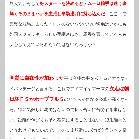
然人気。そして
好スタートを決めるとデムーロ騎手は迷う事
無くそのままハナを主張し単騎逃げに持ち込んだ
。ここまで
完璧な競馬。まったくロスのないソツのない騎乗はいかにも
外国人ジョッキーらしい手綱さばき。馬券を買っている人も
安心して見ていられたのではないだろうか？
脚質に自在性が加わった
事は今後の事を考えると大きなア
次走は朝
ドバンテージと言える。これでアドマイヤマーズの
日杯ＦＳかホープフルＳ
のどちらかになる公算が高くなっ
た。特に気難しい馬ではないので折り合いに苦労する事はな
い。距離が伸びてもそれ程気にすることはない。短距離馬と
いうわけでもないので、このまま順調にいけばクラシック路