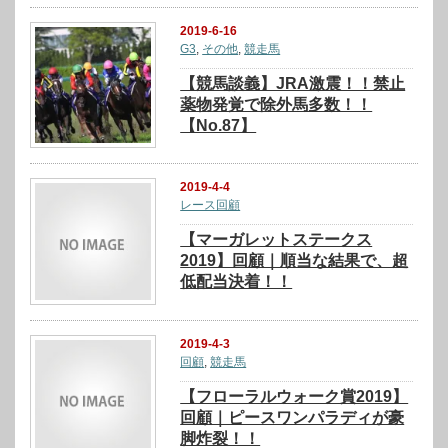
2019-6-16
G3
,
その他
,
競走馬
【競馬談義】JRA激震！！禁止
薬物発覚で除外馬多数！！
【No.87】
2019-4-4
レース回顧
【マーガレットステークス
2019】回顧｜順当な結果で、超
低配当決着！！
2019-4-3
回顧
,
競走馬
【フローラルウォーク賞2019】
回顧｜ピースワンパラディが豪
脚炸裂！！