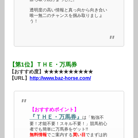
透明度の高い情報と真っ向から向き合い
唯一無二のチャンスを掴み取りましょ
う！
【第1位】ＴＨＥ・万馬券
【おすすめ度】★★★★★★★★★★
【URL】
http://www.baz-horse.com/
【おすすめポイント】
『ＴＨＥ・万馬券』
は「勉強不
要！才能不要！スキル不要！」競馬初心
者でも簡単に万馬券をゲット!!
無料情報
でご案内する
買い目
でまずは的