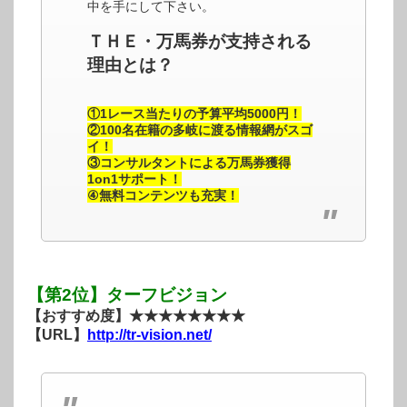
中を手にして下さい。
ＴＨＥ・万馬券が支持される
理由とは？
①1レース当たりの予算平均5000円！
②100名在籍の多岐に渡る情報網がスゴ
イ！
③コンサルタントによる万馬券獲得
1on1サポート！
④無料コンテンツも充実！
【第2位】ターフビジョン
【おすすめ度】★★★★★★★★
【URL】
http://tr-vision.net/