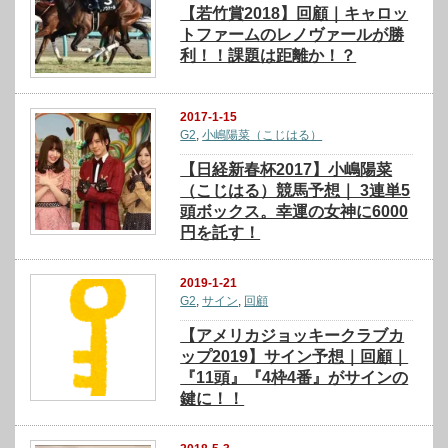
【若竹賞2018】回顧｜キャロッ
トファームのレノヴァールが勝
利！！課題は距離か！？
2017-1-15
G2
,
小嶋陽菜（こじはる）
【日経新春杯2017】小嶋陽菜
（こじはる）競馬予想｜ 3連単5
頭ボックス。幸運の女神に6000
円を託す！
2019-1-21
G2
,
サイン
,
回顧
【アメリカジョッキークラブカ
ップ2019】サイン予想｜回顧｜
『11頭』『4枠4番』がサインの
鍵に！！