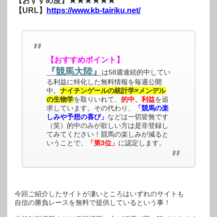
【おすすめ度】★★★★★★
【URL】
https://www.kb-tairiku.net/
【おすすめポイント】
『競馬大陸』
は58週連続的中してい
る利益に特化した無料情報を毎週公開
中。
ナイチンゲールの統計学×メンデル
の生物学
を取りいれて、
的中、利益
を追
求しています。その代わり、
「競馬の楽
しみや予想の喜び」
などは一切皆無です
（笑）的中のみが欲しい方は是非登録し
てみてください！競馬の楽しみが減ると
いうことで、
「第3位」
に認定します。
今回ご紹介したサイトが凄いところはいずれのサイトも
自信の勝負レースを無料で提供しているという事！