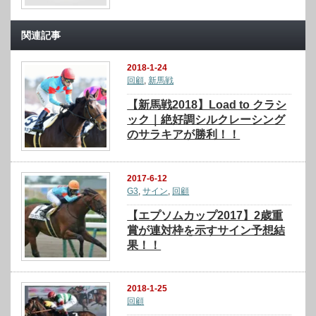
関連記事
2018-1-24
回顧
,
新馬戦
【新馬戦2018】Load to クラシ
ック｜絶好調シルクレーシング
のサラキアが勝利！！
2017-6-12
G3
,
サイン
,
回顧
【エプソムカップ2017】2歳重
賞が連対枠を示すサイン予想結
果！！
2018-1-25
回顧