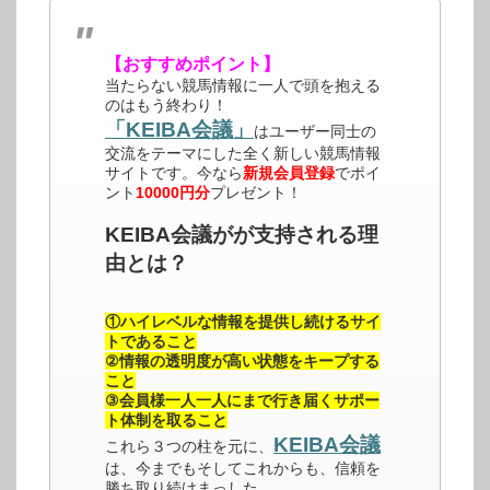
【おすすめポイント】
当たらない競馬情報に一人で頭を抱える
のはもう終わり！
「KEIBA会議」
はユーザー同士の
交流をテーマにした全く新しい競馬情報
サイトです。今なら
新規会員登録
でポイ
ント
10000円分
プレゼント！
KEIBA会議がが支持される理
由とは？
①ハイレベルな情報を提供し続けるサイ
トであること
②情報の透明度が高い状態をキープする
こと
③会員様一人一人にまで行き届くサポー
ト体制を取ること
KEIBA会議
これら３つの柱を元に、
は、今までもそしてこれからも、信頼を
勝ち取り続けまっした。