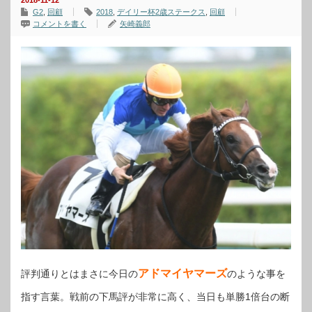
2018-11-12
G2
,
回顧
2018
,
デイリー杯2歳ステークス
,
回顧
コメントを書く
矢崎義郎
アドマイヤマーズ
評判通りとはまさに今日の
のような事を
指す言葉。戦前の下馬評が非常に高く、当日も単勝1倍台の断