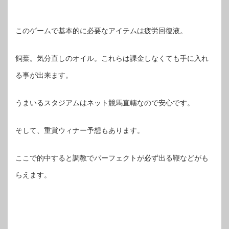
このゲームで基本的に必要なアイテムは疲労回復液。
飼葉。気分直しのオイル。これらは課金しなくても手に入れ
る事が出来ます。
うまいるスタジアムはネット競馬直轄なので安心です。
そして、重賞ウィナー予想もあります。
ここで的中すると調教でパーフェクトが必ず出る鞭などがも
らえます。