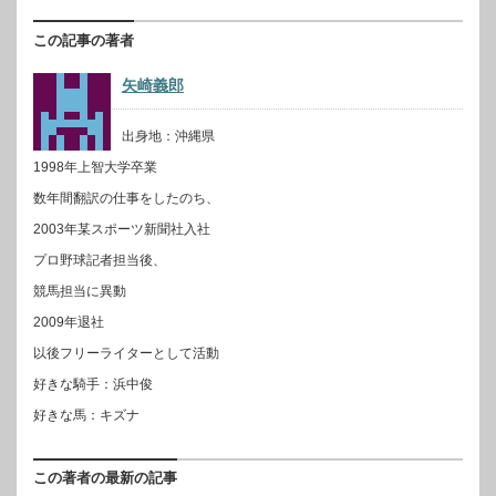
この記事の著者
矢崎義郎
出身地：沖縄県
1998年上智大学卒業
数年間翻訳の仕事をしたのち、
2003年某スポーツ新聞社入社
プロ野球記者担当後、
競馬担当に異動
2009年退社
以後フリーライターとして活動
好きな騎手：浜中俊
好きな馬：キズナ
この著者の最新の記事