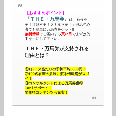
【おすすめポイント】
『ＴＨＥ・万馬券』
は「勉強不
要！才能不要！スキル不要！」競馬初心
者でも簡単に万馬券をゲット!!
無料情報
でご案内する
買い目
でまずは的
中を手にして下さい。
ＴＨＥ・万馬券が支持される
理由とは？
①1レース当たりの予算平均5000円！
②100名在籍の多岐に渡る情報網がスゴ
イ！
③コンサルタントによる万馬券獲得
1on1サポート！
④無料コンテンツも充実！