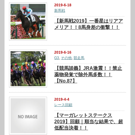
2019-6-18
新馬戦
【新馬戦2019】一番星はリアア
メリア！！8馬身差の衝撃！！
2019-6-16
G3
,
その他
,
競走馬
【競馬談義】JRA激震！！禁止
薬物発覚で除外馬多数！！
【No.87】
2019-4-4
レース回顧
【マーガレットステークス
2019】回顧｜順当な結果で、超
低配当決着！！