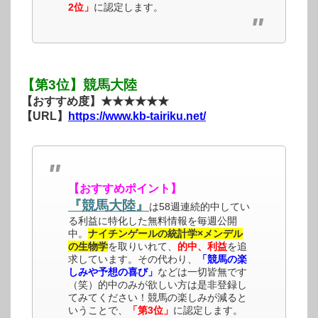
2位」
に認定します。
【第3位】競馬大陸
【おすすめ度】★★★★★★
【URL】
https://www.kb-tairiku.net/
【おすすめポイント】
『競馬大陸』
は58週連続的中してい
る利益に特化した無料情報を毎週公開
中。
ナイチンゲールの統計学×メンデル
の生物学
を取りいれて、
的中、利益
を追
求しています。その代わり、
「競馬の楽
しみや予想の喜び」
などは一切皆無です
（笑）的中のみが欲しい方は是非登録し
てみてください！競馬の楽しみが減ると
いうことで、
「第3位」
に認定します。