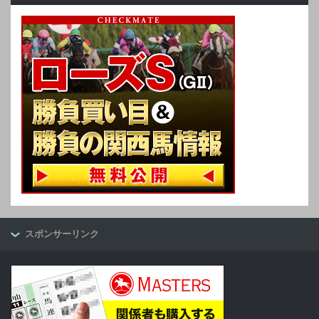
スポンサーリンク