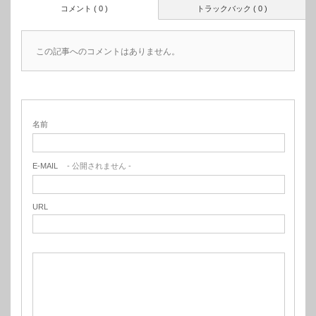
コメント ( 0 )
トラックバック ( 0 )
この記事へのコメントはありません。
名前
E-MAIL
- 公開されません -
URL