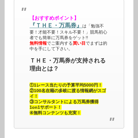
【おすすめポイント】
『ＴＨＥ・万馬券』
は「勉強不
要！才能不要！スキル不要！」競馬初心
者でも簡単に万馬券をゲット!!
無料情報
でご案内する
買い目
でまずは的
中を手にして下さい。
ＴＨＥ・万馬券が支持される
理由とは？
①1レース当たりの予算平均5000円！
②100名在籍の多岐に渡る情報網がスゴ
イ！
③コンサルタントによる万馬券獲得
1on1サポート！
④無料コンテンツも充実！