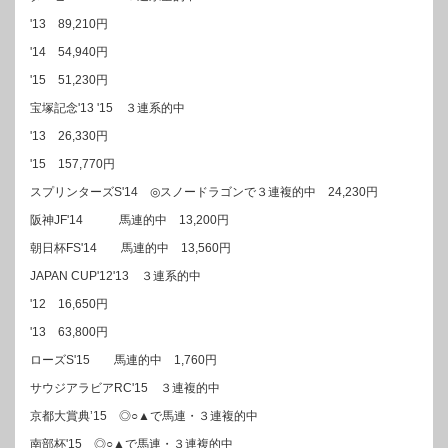
'13 89,210円
'14 54,940円
'15 51,230円
宝塚記念'13 '15 ３連系的中
'13 26,330円
'15 157,770円
スプリンターズS'14 ◎スノードラゴンで３連複的中 24,230円
阪神JF'14 馬連的中 13,200円
朝日杯FS'14 馬連的中 13,560円
JAPAN CUP'12'13 ３連系的中
'12 16,650円
'13 63,800円
ローズS'15 馬連的中 1,760円
サウジアラビアRC'15 ３連複的中
京都大賞典’15 ◎○▲で馬連・３連複的中
南部杯'15 ◎○▲で馬連・３連複的中