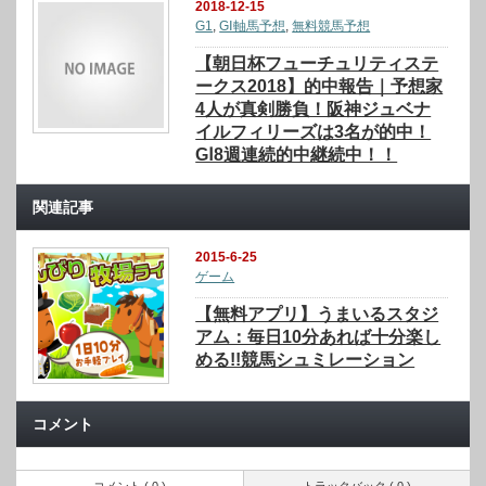
2018-12-15
G1
,
GⅠ軸馬予想
,
無料競馬予想
【朝日杯フューチュリティステ
ークス2018】的中報告｜予想家
4人が真剣勝負！阪神ジュベナ
イルフィリーズは3名が的中！
GⅠ8週連続的中継続中！！
関連記事
2015-6-25
ゲーム
【無料アプリ】うまいるスタジ
アム：毎日10分あれば十分楽し
める!!競馬シュミレーション
コメント
コメント ( 0 )
トラックバック ( 0 )