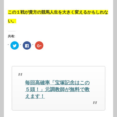
この１戦が貴方の競馬人生を大きく変えるかもしれな
い。
共有:
ク
Facebook
ク
リ
で
リ
ッ
共
ッ
ク
有
ク
し
す
し
て
る
て
Twitter
に
Google+
で
は
で
共
ク
共
有
リ
有
(新
ッ
(新
し
ク
し
毎回高確率「宝塚記念はこの
い
し
い
ウ
て
ウ
ィ
く
ィ
５頭！」元調教師が無料で教
ン
だ
ン
ド
さ
ド
えます！
ウ
い
ウ
で
(新
で
開
し
開
き
い
き
ま
ウ
ま
す)
ィ
す)
ン