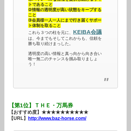
トであること
②情報の透明度が高い状態をキープする
こと
③会員様一人一人にまで行き届くサポー
ト体制を取ること
KEIBA会議
これら３つの柱を元に、
は、今までもそしてこれからも、信頼を
勝ち取り続けまっした。
透明度の高い情報と真っ向から向き合い
唯一無二のチャンスを掴み取りましょ
う！
【第1位】ＴＨＥ・万馬券
【おすすめ度】★★★★★★★★★★
【URL】
http://www.baz-horse.com/