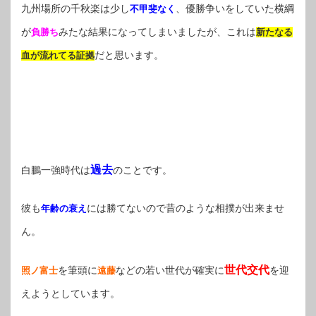
九州場所の千秋楽は少し
、優勝争いをしていた横綱
不甲斐なく
が
みたな結果になってしまいましたが、これは
負勝ち
新たなる
だと思います。
血が流れてる証拠
過去
白鵬一強時代は
のことです。
彼も
には勝てないので昔のような相撲が出来ませ
年齢の衰え
ん。
世代交代
を筆頭に
などの若い世代が確実に
を迎
照ノ富士
遠藤
えようとしています。