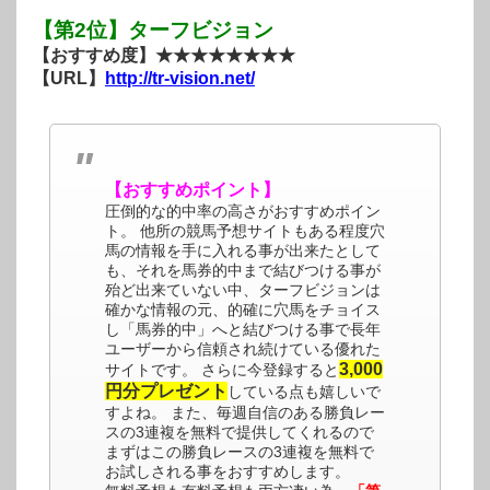
【第2位】ターフビジョン
【おすすめ度】★★★★★★★★
【URL】
http://tr-vision.net/
【おすすめポイント】
圧倒的な的中率の高さがおすすめポイン
ト。 他所の競馬予想サイトもある程度穴
馬の情報を手に入れる事が出来たとして
も、それを馬券的中まで結びつける事が
殆ど出来ていない中、ターフビジョンは
確かな情報の元、的確に穴馬をチョイス
し「馬券的中」へと結びつける事で長年
ユーザーから信頼され続けている優れた
3,000
サイトです。 さらに今登録すると
円分プレゼント
している点も嬉しいで
すよね。 また、毎週自信のある勝負レー
スの3連複を無料で提供してくれるので
まずはこの勝負レースの3連複を無料で
お試しされる事をおすすめします。