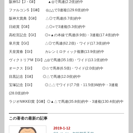
阪神SJ【J・GⅡ】 ▲◎で馬連(2.2倍)的中
ファルコンS【GⅢ】 ◎△△で3連複(129.6倍)的中
阪神大賞典【GⅡ】 △◎で馬連(6.7倍)的中
日経賞【GⅡ】 △◎○で3連複(5.3倍)的中
高松宮記念【GⅠ】 ◎○▲の本線で馬連(8.9倍)・3連複(17.4倍)的中
皐月賞【GⅠ】 △◎で馬連(62.2倍)・ワイド(17.3倍)的中
天皇賞春【GⅠ】 カレンミロティック複勝(13.9倍)的中
ヴィクトリアM【GⅠ】△◎で馬連(35.1倍)・ワイド(13.1倍)的中
オークス【GⅠ】 ◎☆で馬単(6.5倍)・ワイド(2.0倍)的中
目黒記念【GⅡ】 ◎△で馬連(12.0倍)的中
宝塚記念【GⅠ】 ◎△△でワイド(7.7倍・11.5倍)W的中・3連複
(28.0倍)的中
ラジオNIKKEI賞【GⅢ】◎▲△で馬連(35.8倍)的中・3連複(130.4倍)的中
この著者の最新の記事
2019-1-12