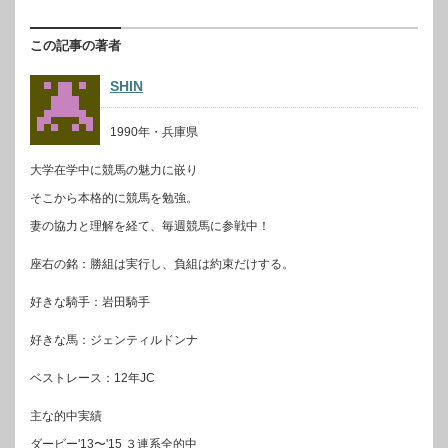
この記事の著者
SHIN
1990年・兵庫県
大学在学中に競馬の魅力に嵌り
そこから本格的に競馬を勉強。
妻の協力と理解を経て、毎週競馬に参戦中！
座右の銘：勝組は実行し、負組は約束だけする。
好きな騎手：岩田騎手
好きな馬：ジェンティルドンナ
ベストレース：12年JC
主な的中実績
ダービー'13〜'15 ３連系全的中