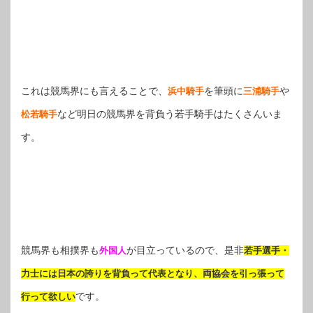
これは競馬界にも言えることで、
を筆頭に
や
浜中騎手
三浦騎手
など明日の競馬界を背負う若手騎手はたくさんいま
松若騎手
す。
競馬界も相撲界も
が目立っているので、是非
外国人
若手選手・
力士には日本の誇りを背負って代表となり、両協会を引っ張って
です。
行って欲しい