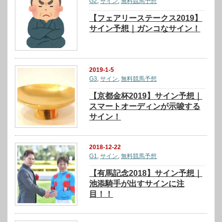
G2
,
サイン
,
無料競馬予想
【フェアリーステークス2019】
サイン予想｜ガンコなサイン！
2019-1-5
G3
,
サイン
,
無料競馬予想
【京都金杯2019】サイン予想｜
スマートオーディンが示唆する
サイン！
2018-12-22
G1
,
サイン
,
無料競馬予想
【有馬記念2018】サイン予想｜
池添騎手が出すサインに注
目！！