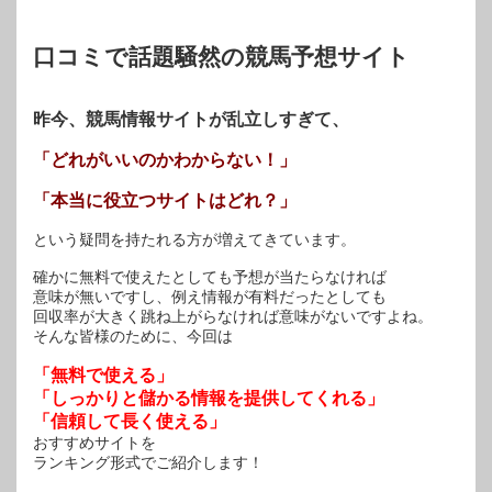
ド
ウ
で
開
口コミで話題騒然の競馬予想サイト
き
ま
す)
昨今、競馬情報サイトが乱立しすぎて、
「どれがいいのかわからない！」
「本当に役立つサイトはどれ？」
という疑問を持たれる方が増えてきています。
確かに無料で使えたとしても予想が当たらなければ
意味が無いですし、例え情報が有料だったとしても
回収率が大きく跳ね上がらなければ意味がないですよね。
そんな皆様のために、今回は
「無料で使える」
「しっかりと儲かる情報を提供してくれる」
「信頼して長く使える」
おすすめサイトを
ランキング形式でご紹介します！