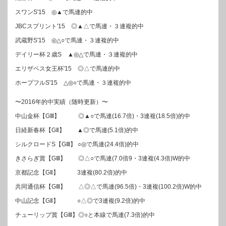
スワンS'15 ◎▲で馬連的中
JBCスプリント'15 ◎▲△で馬連・３連複的中
武蔵野S'15 ◎△○で馬連・３連複的中
デイリー杯２歳S ▲◎△で馬連・３連複的中
エリザベス女王杯'15 ◎△で馬連的中
ホープフルS'15 △◎○で馬連・３連複的中
〜2016年的中実績（随時更新）〜
中山金杯【GⅢ】 ◎▲○で馬連(16.7倍)・3連複(18.5倍)的中
日経新春杯【GⅡ】 ▲◎で馬連(5.1倍)的中
シルクロードS【GⅢ】 ○◎で馬連(24.4倍)的中
きさらぎ賞【GⅢ】 ◎△○で馬連(7.0倍9・3連複(4.3倍)W的中
京都記念【GⅡ】 3連複(80.2倍)的中
共同通信杯【GⅢ】 △◎△で馬連(96.5倍)・3連複(100.2倍)W的中
中山記念【GⅡ】 ○△◎で3連複(9.2倍)的中
チューリップ賞【GⅢ】◎○と本線で馬連(7.3倍)的中