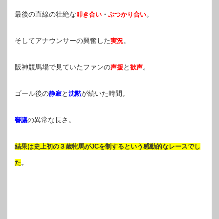
最後の直線の壮絶な
。
叩き合い
・
ぶつかり合い
そしてアナウンサーの興奮した
。
実況
阪神競馬場で見ていたファンの
と
。
声援
歓声
ゴール後の
と
が続いた時間。
静寂
沈黙
の異常な長さ。
審議
結果は史上初の３歳牝馬がJCを制するという感動的なレースでし
た
。