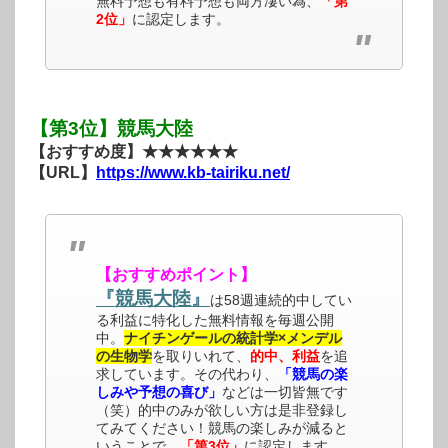
無料予想も有料予想も両方凄い為、
「第
2位」
に認定します。
【第3位】競馬大陸
【おすすめ度】★★★★★★
【URL】
https://www.kb-tairiku.net/
【おすすめポイント】
『競馬大陸』
は58週連続的中してい
る利益に特化した無料情報を毎週公開
中。
ナイチンゲールの統計学×メンデル
の生物学
を取りいれて、
的中、利益
を追
求しています。その代わり、
「競馬の楽
しみや予想の喜び」
などは一切皆無です
（笑）的中のみが欲しい方は是非登録し
てみてください！競馬の楽しみが減ると
いうことで、
「第3位」
に認定します。