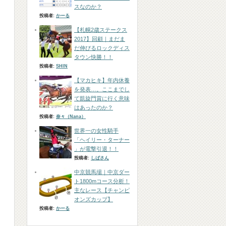
スなのか？
投稿者:
かーる
【札幌2歳ステークス
2017】回顧｜まだま
だ伸びるロックディス
タウン快勝！！
投稿者:
SHIN
【マカヒキ】年内休養
を発表…。ここまでし
て凱旋門賞に行く意味
はあったのか？
投稿者:
奈々（Nana）
世界一の女性騎手
「ヘイリー・ターナー
」が電撃引退！！
投稿者:
しばさん
中京競馬場｜中京ダー
ト1800mコース分析！
主なレース【チャンピ
オンズカップ】
投稿者:
かーる