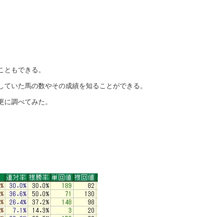
こともできる。
していた馬の数やその成績を知ることができる。
更に調べてみた。