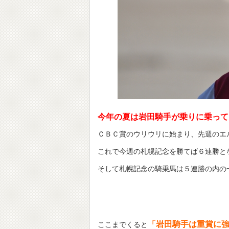
今年の夏は岩田騎手が乗りに乗って
ＣＢＣ賞のウリウリに始まり、先週のエ
これで今週の札幌記念を勝てば６連勝と
そして札幌記念の騎乗馬は５連勝の内の
「岩田騎手は重賞に
ここまでくると