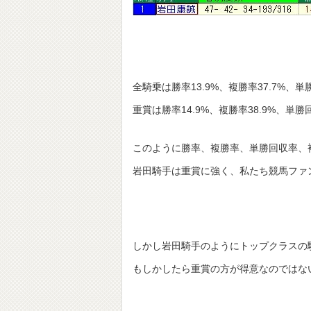
全騎乗は勝率13.9%、複勝率37.7%、
重賞は勝率14.9%、複勝率38.9%、単勝
このように勝率、複勝率、単勝回収率、
岩田騎手は重賞に強く、私たち競馬ファ
しかし岩田騎手のようにトップクラスの
もしかしたら重賞の方が得意なのではな