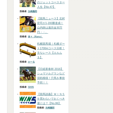
のジェットコースター
人生【No.47】
投稿者:
矢崎義郎
【競馬ニュース】北村
宏司が1,200勝達成！
山内師は過怠金30万
円・・。
投稿者:
奈々（Nana）
札幌競馬場｜札幌ダー
ト1700mコース分析！
主なレース【エルム
Ｓ】
投稿者:
かーる
【日経新春杯 2016】
シュヴァルグランなど
混戦模様！穴馬を事前
予想！！
投稿者:
SHIN
【競馬談義】ＷＩＮ５
を買わないでおくべき
週とは？【No.86】
投稿者:
矢崎義郎