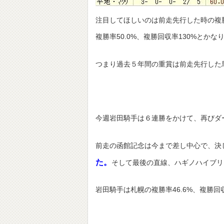
注目してほしいのは前走先行した時の複
複勝率50.0%、複勝回収率130%とかな
つまり過去５年間の重賞は前走先行した
今週岩田騎手は６連勝をかけて、再びダ
前走の函館記念は今まで差し中心で、決
た。
そして最後の直線、ハギノハイブリ
岩田騎手は札幌の複勝率46.6%、複勝回