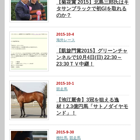
【菊花賞 2015】北島三郎氏はキ
タサンブラックで初GⅠを取れる
のか？
2015-10-4
海外レース
【凱旋門賞2015】グリーンチャ
ンネルで10月4日(日) 22:30～
23:30ＴＶ中継！
2015-10-1
競走馬
【池江厩舎】3冠を狙える逸
材！2.3億円馬「サトノダイヤモ
ンド」！
2015-9-30
種牡馬
,
競走馬