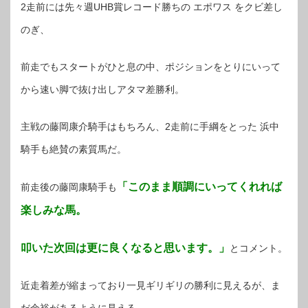
2走前には先々週UHB賞レコード勝ちの エポワス をクビ差し
のぎ、
前走でもスタートがひと息の中、ポジションをとりにいって
から速い脚で抜け出しアタマ差勝利。
主戦の藤岡康介騎手はもちろん、2走前に手綱をとった 浜中
騎手も絶賛の素質馬だ。
「このまま順調にいってくれれば
前走後の藤岡康騎手も
楽しみな馬。
叩いた次回は更に良くなると思います。」
とコメント。
近走着差が縮まっており一見ギリギリの勝利に見えるが、ま