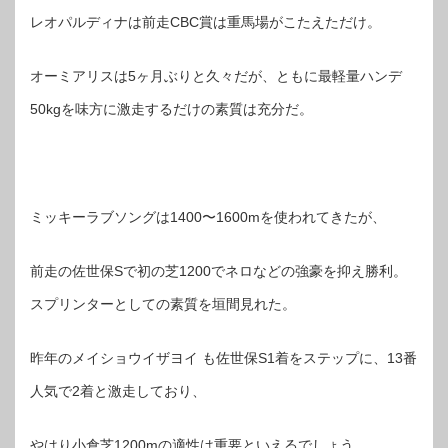
レオパルディナは前走CBC賞は重馬場がこたえただけ。
オーミアリスは5ヶ月ぶりと久々だが、ともに最軽量ハンデ
50kgを味方に激走するだけの素質は充分だ。
ミッキーラブソングは1400〜1600mを使われてきたが、
前走の佐世保Sで初の芝1200でネロなどの強豪を抑え勝利。
スプリンターとしての素質を垣間見れた。
昨年のメイショウイザヨイ も佐世保S1着をステップに、13番
人気で2着と激走しており、
やはり小倉芝1200mの適性は重要といえるでしょう。