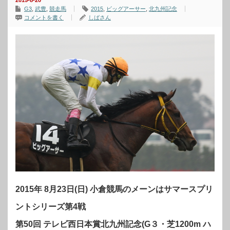
2015-8-20
G3
,
武豊
,
競走馬
2015
,
ビッグアーサー
,
北九州記念
コメントを書く
しばさん
2015年 8月23日(日) 小倉競馬のメーンはサマースプリ
ントシリーズ第4戦
第50回 テレビ西日本賞北九州記念(G３・芝1200m ハ