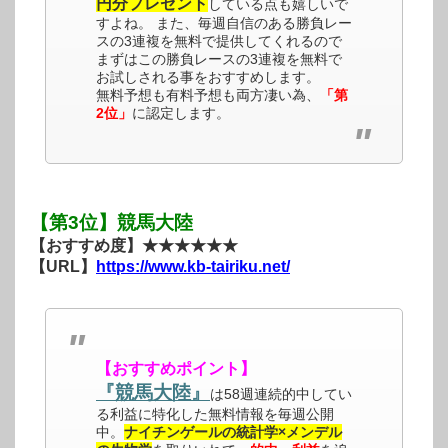
円分プレゼント
している点も嬉しいで
すよね。 また、毎週自信のある勝負レー
スの3連複を無料で提供してくれるので
まずはこの勝負レースの3連複を無料で
お試しされる事をおすすめします。
無料予想も有料予想も両方凄い為、
「第
2位」
に認定します。
【第3位】競馬大陸
【おすすめ度】★★★★★★
【URL】
https://www.kb-tairiku.net/
【おすすめポイント】
『競馬大陸』
は58週連続的中してい
る利益に特化した無料情報を毎週公開
中。
ナイチンゲールの統計学×メンデル