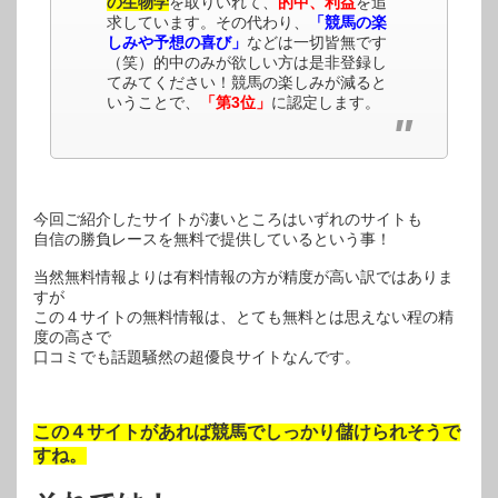
の生物学
を取りいれて、
的中、利益
を追
求しています。その代わり、
「競馬の楽
しみや予想の喜び」
などは一切皆無です
（笑）的中のみが欲しい方は是非登録し
てみてください！競馬の楽しみが減ると
いうことで、
「第3位」
に認定します。
今回ご紹介したサイトが凄いところはいずれのサイトも
自信の勝負レースを無料で提供しているという事！
当然無料情報よりは有料情報の方が精度が高い訳ではありま
すが
この４サイトの無料情報は、とても無料とは思えない程の精
度の高さで
口コミでも話題騒然の超優良サイトなんです。
この４サイトがあれば競馬でしっかり儲けられそうで
すね。