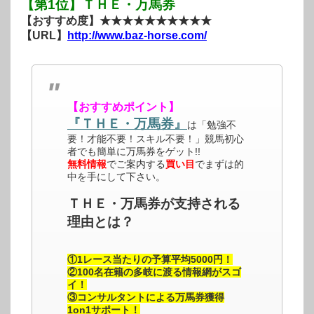
【第1位】ＴＨＥ・万馬券
【おすすめ度】★★★★★★★★★★
【URL】
http://www.baz-horse.com/
【おすすめポイント】
『ＴＨＥ・万馬券』
は「勉強不
要！才能不要！スキル不要！」競馬初心
者でも簡単に万馬券をゲット!!
無料情報
でご案内する
買い目
でまずは的
中を手にして下さい。
ＴＨＥ・万馬券が支持される
理由とは？
①1レース当たりの予算平均5000円！
②100名在籍の多岐に渡る情報網がスゴ
イ！
③コンサルタントによる万馬券獲得
1on1サポート！