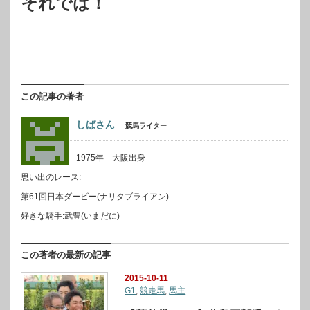
それでは！
この記事の著者
しばさん
競馬ライター
1975年 大阪出身
思い出のレース:
第61回日本ダービー(ナリタブライアン)
好きな騎手:武豊(いまだに)
この著者の最新の記事
2015-10-11
G1
,
競走馬
,
馬主