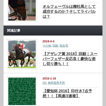
オルフェーヴルは種牡馬として
成功するのか？そしてライバル
は？
関連記事
2018-4-4
その他
,
回顧
,
競走馬
【アザレア賞 2018】回顧｜スー
パーフェザー反応良く豪快な差
し切り勝ち！！
2016-1-16
G3
,
無料競馬予想
【愛知杯 2016】印付き7点予
想！！【馬連/3連複】