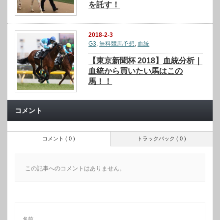
を託す！
2018-2-3
G3
,
無料競馬予想
,
血統
【東京新聞杯 2018】血統分析｜
血統から買いたい馬はこの
馬！！
コメント
コメント ( 0 )
トラックバック ( 0 )
この記事へのコメントはありません。
名前