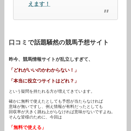
ド
さ
ド
えます！
ウ
い
ウ
で
(新
で
開
し
開
き
い
き
ま
ウ
ま
す)
ィ
す)
ン
ド
ウ
で
開
口コミで話題騒然の競馬予想サイト
き
ま
す)
昨今、競馬情報サイトが乱立しすぎて、
「どれがいいのかわからない！」
「本当に役立つサイトはどれ？」
という疑問を持たれる方が増えてきています。
確かに無料で使えたとしても予想が当たらなければ
意味が無いですし、例え情報が有料だったとしても
回収率が大きく跳ね上がらなければ意味がないですよね。
そんな皆様のために、今回は
「無料で使える」