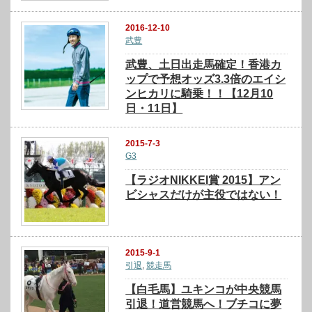
2016-12-10
武豊
武豊、土日出走馬確定！香港カ
ップで予想オッズ3.3倍のエイシ
ンヒカリに騎乗！！【12月10
日・11日】
2015-7-3
G3
【ラジオNIKKEI賞 2015】アン
ビシャスだけが主役ではない！
2015-9-1
引退
,
競走馬
【白毛馬】ユキンコが中央競馬
引退！道営競馬へ！ブチコに夢