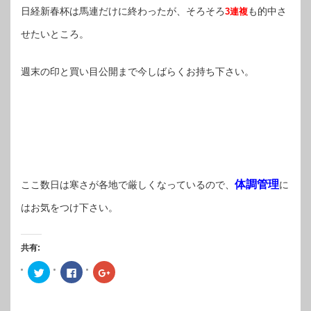
日経新春杯は馬連だけに終わったが、そろそろ
も的中さ
3連複
せたいところ。
週末の印と買い目公開まで今しばらくお持ち下さい。
体調管理
ここ数日は寒さが各地で厳しくなっているので、
に
はお気をつけ下さい。
共有:
ク
Facebook
ク
リ
で
リ
ッ
共
ッ
ク
有
ク
し
す
し