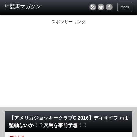
menu
スポンサーリンク
【アメリカジョッキークラブC 2016】ディサイファは
堅軸なのか！？穴馬を事前予想！！