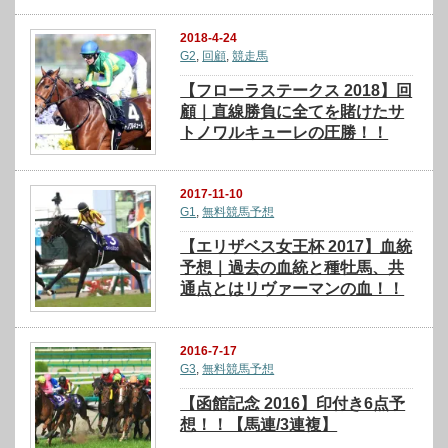
2018-4-24
G2
,
回顧
,
競走馬
【フローラステークス 2018】回
顧｜直線勝負に全てを賭けたサ
トノワルキューレの圧勝！！
2017-11-10
G1
,
無料競馬予想
【エリザベス女王杯 2017】血統
予想｜過去の血統と種牡馬、共
通点とはリヴァーマンの血！！
2016-7-17
G3
,
無料競馬予想
【函館記念 2016】印付き6点予
想！！【馬連/3連複】