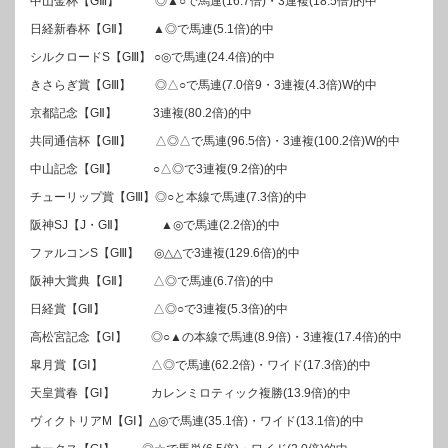
中山金杯【GⅢ】 ◎▲○で馬連(16.7倍)・3連複(18.5倍)的中
日経新春杯【GⅡ】 ▲◎で馬連(5.1倍)的中
シルクロードS【GⅢ】 ○◎で馬連(24.4倍)的中
きさらぎ賞【GⅢ】 ◎△○で馬連(7.0倍9・3連複(4.3倍)W的中
京都記念【GⅡ】 3連複(80.2倍)的中
共同通信杯【GⅢ】 △◎△で馬連(96.5倍)・3連複(100.2倍)W的中
中山記念【GⅡ】 ○△◎で3連複(9.2倍)的中
チューリップ賞【GⅢ】◎○と本線で馬連(7.3倍)的中
阪神SJ【J・GⅡ】 ▲◎で馬連(2.2倍)的中
ファルコンS【GⅢ】 ◎△△で3連複(129.6倍)的中
阪神大賞典【GⅡ】 △◎で馬連(6.7倍)的中
日経賞【GⅡ】 △◎○で3連複(5.3倍)的中
高松宮記念【GⅠ】 ◎○▲の本線で馬連(8.9倍)・3連複(17.4倍)的中
皐月賞【GⅠ】 △◎で馬連(62.2倍)・ワイド(17.3倍)的中
天皇賞春【GⅠ】 カレンミロティック複勝(13.9倍)的中
ヴィクトリアM【GⅠ】△◎で馬連(35.1倍)・ワイド(13.1倍)的中