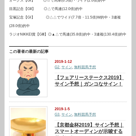
オークス【GⅠ】 ◎☆で馬単(6.5倍)・ワイド(2.0倍)的中
目黒記念【GⅡ】 ◎△で馬連(12.0倍)的中
宝塚記念【GⅠ】 ◎△△でワイド(7.7倍・11.5倍)W的中・3連複
(28.0倍)的中
ラジオNIKKEI賞【GⅢ】◎▲△で馬連(35.8倍)的中・3連複(130.4倍)的中
この著者の最新の記事
2019-1-12
G2
,
サイン
,
無料競馬予想
【フェアリーステークス2019】
サイン予想｜ガンコなサイン！
2019-1-5
G3
,
サイン
,
無料競馬予想
【京都金杯2019】サイン予想｜
スマートオーディンが示唆する