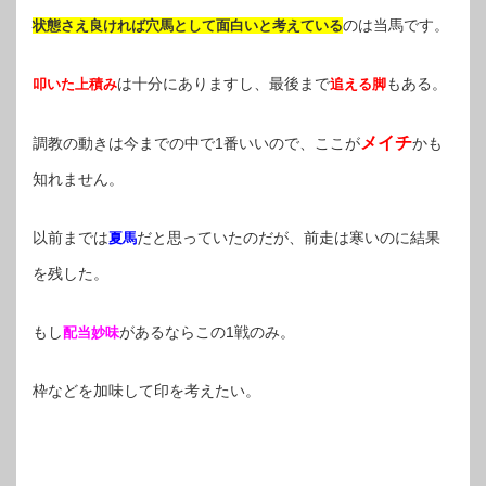
のは当馬です。
状態さえ良ければ穴馬として面白いと考えている
は十分にありますし、最後まで
もある。
叩いた上積み
追える脚
メイチ
調教の動きは今までの中で1番いいので、ここが
かも
知れません。
以前までは
だと思っていたのだが、前走は寒いのに結果
夏馬
を残した。
もし
があるならこの1戦のみ。
配当妙味
枠などを加味して印を考えたい。