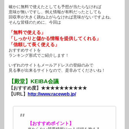
確かに無料で使えたとしても予想が当たらなければ
意味が無いですし、例え情報が有料だったとしても
回収率が大きく跳ね上がらなければ意味がないですよね。
そんな皆様のために、今回は
「無料で使える」
「しっかりと儲かる情報を提供してくれる」
「信頼して長く使える」
おすすめサイトを
ランキング形式でご紹介します！
いずれのサイトもメールアドレスの登録のみで
見る事が出来るサイトなので、是非みてくださいね！
【殿堂】KEIBA会議
【おすすめ度】★★★★★★★★★★
【URL】
http://www.raceweb.jp/
【おすすめポイント】