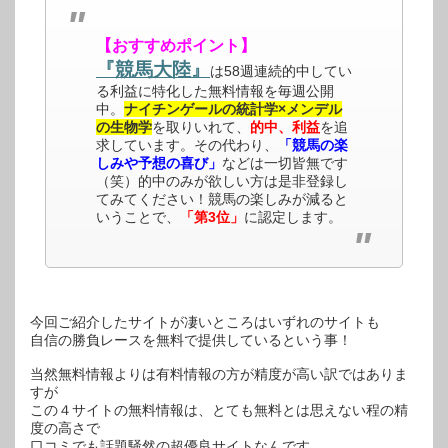
【おすすめポイント】
『競馬大陸』
は58週連続的中してい
る利益に特化した無料情報を毎週公開
中。
ナイチンゲールの統計学×メンデル
の生物学
を取りいれて、
的中、利益
を追
求しています。その代わり、
「競馬の楽
しみや予想の喜び」
などは一切皆無です
（笑）的中のみが欲しい方は是非登録し
てみてください！競馬の楽しみが減ると
いうことで、
「第3位」
に認定します。
今回ご紹介したサイトが凄いところはいずれのサイトも
自信の勝負レースを無料で提供しているという事！
当然無料情報よりは有料情報の方が精度が高い訳ではありま
すが
この４サイトの無料情報は、とても無料とは思えない程の精
度の高さで
口コミでも話題騒然の超優良サイトなんです。