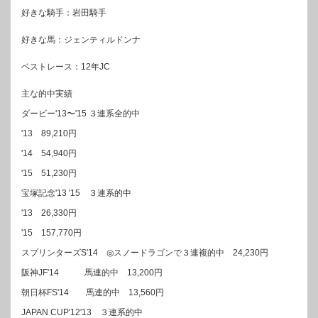
好きな騎手：岩田騎手
好きな馬：ジェンティルドンナ
ベストレース：12年JC
主な的中実績
ダービー'13〜'15 ３連系全的中
'13 89,210円
'14 54,940円
'15 51,230円
宝塚記念'13 '15 ３連系的中
'13 26,330円
'15 157,770円
スプリンターズS'14 ◎スノードラゴンで３連複的中 24,230円
阪神JF'14 馬連的中 13,200円
朝日杯FS'14 馬連的中 13,560円
JAPAN CUP'12'13 ３連系的中