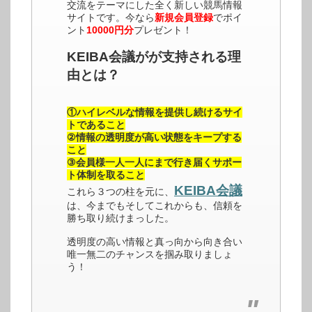
交流をテーマにした全く新しい競馬情報
サイトです。今なら
新規会員登録
でポイ
ント
10000円分
プレゼント！
KEIBA会議がが支持される理
由とは？
①ハイレベルな情報を提供し続けるサイ
トであること
②情報の透明度が高い状態をキープする
こと
③会員様一人一人にまで行き届くサポー
ト体制を取ること
KEIBA会議
これら３つの柱を元に、
は、今までもそしてこれからも、信頼を
勝ち取り続けまっした。
透明度の高い情報と真っ向から向き合い
唯一無二のチャンスを掴み取りましょ
う！