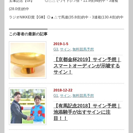
宝塚記念【GⅠ】 ◎△△でワイド(7.7倍・11.5倍)W的中・3連複
(28.0倍)的中
ラジオNIKKEI賞【GⅢ】◎▲△で馬連(35.8倍)的中・3連複(130.4倍)的中
この著者の最新の記事
2019-1-5
G3
,
サイン
,
無料競馬予想
【京都金杯2019】サイン予想｜
スマートオーディンが示唆する
サイン！
2018-12-22
G1
,
サイン
,
無料競馬予想
【有馬記念2018】サイン予想｜
池添騎手が出すサインに注
目！！