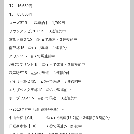
'12 16,650円
'13 63,800円
ローズS'15 馬連的中 1,760円
サウジアラビアRC'15 ３連複的中
京都大賞典’15 ◎○▲で馬連・３連複的中
南部杯'15 ◎○▲で馬連・３連複的中
スワンS'15 ◎▲で馬連的中
JBCスプリント'15 ◎▲△で馬連・３連複的中
武蔵野S'15 ◎△○で馬連・３連複的中
デイリー杯２歳S ▲◎△で馬連・３連複的中
エリザベス女王杯'15 ◎△で馬連的中
ホープフルS'15 △◎○で馬連・３連複的中
〜2016年的中実績（随時更新）〜
中山金杯【GⅢ】 ◎▲○で馬連(16.7倍)・3連複(18.5倍)的中
日経新春杯【GⅡ】 ▲◎で馬連(5.1倍)的中