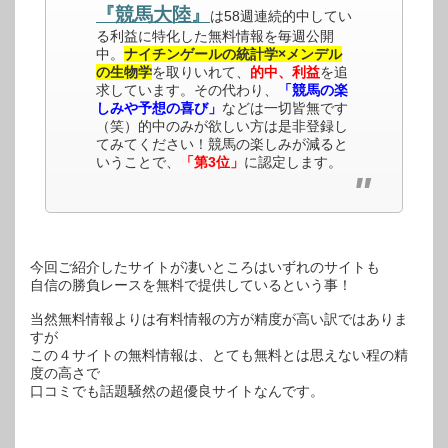
『競馬大陸』
は58週連続的中してい
る利益に特化した無料情報を毎週公開
中。
ナイチンゲールの統計学×メンデル
の生物学
を取りいれて、
的中、利益
を追
求しています。その代わり、
「競馬の楽
しみや予想の喜び」
などは一切皆無です
（笑）的中のみが欲しい方は是非登録し
てみてください！競馬の楽しみが減ると
いうことで、
「第3位」
に認定します。
今回ご紹介したサイトが凄いところはいずれのサイトも
自信の勝負レースを無料で提供しているという事！
当然無料情報よりは有料情報の方が精度が高い訳ではありま
すが
この４サイトの無料情報は、とても無料とは思えない程の精
度の高さで
口コミでも話題騒然の超優良サイトなんです。