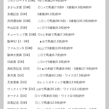
シルクロードS【GⅢ】 ○◎で馬連(24.4倍)的中
きさらぎ賞【GⅢ】 ◎△○で馬連(7.0倍9・3連複(4.3倍)W的中
京都記念【GⅡ】 3連複(80.2倍)的中
共同通信杯【GⅢ】 △◎△で馬連(96.5倍)・3連複(100.2倍)W的中
中山記念【GⅡ】 ○△◎で3連複(9.2倍)的中
チューリップ賞【GⅢ】◎○と本線で馬連(7.3倍)的中
阪神SJ【J・GⅡ】 ▲◎で馬連(2.2倍)的中
ファルコンS【GⅢ】 ◎△△で3連複(129.6倍)的中
阪神大賞典【GⅡ】 △◎で馬連(6.7倍)的中
日経賞【GⅡ】 △◎○で3連複(5.3倍)的中
高松宮記念【GⅠ】 ◎○▲の本線で馬連(8.9倍)・3連複(17.4倍)的中
皐月賞【GⅠ】 △◎で馬連(62.2倍)・ワイド(17.3倍)的中
天皇賞春【GⅠ】 カレンミロティック複勝(13.9倍)的中
ヴィクトリアM【GⅠ】△◎で馬連(35.1倍)・ワイド(13.1倍)的中
オークス【GⅠ】 ◎☆で馬単(6.5倍)・ワイド(2.0倍)的中
目黒記念【GⅡ】 ◎△で馬連(12.0倍)的中