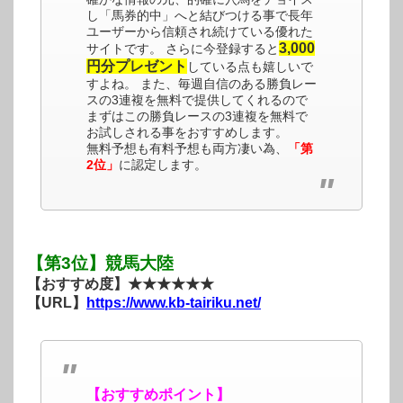
し「馬券的中」へと結びつける事で長年
ユーザーから信頼され続けている優れた
3,000
サイトです。 さらに今登録すると
円分プレゼント
している点も嬉しいで
すよね。 また、毎週自信のある勝負レー
スの3連複を無料で提供してくれるので
まずはこの勝負レースの3連複を無料で
お試しされる事をおすすめします。
無料予想も有料予想も両方凄い為、
「第
2位」
に認定します。
【第3位】競馬大陸
【おすすめ度】★★★★★★
【URL】
https://www.kb-tairiku.net/
【おすすめポイント】