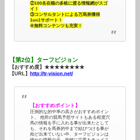
②100名在籍の多岐に渡る情報網がスゴ
イ！
③コンサルタントによる万馬券獲得
1on1サポート！
④無料コンテンツも充実！
【第2位】ターフビジョン
【おすすめ度】★★★★★★★★
【URL】
http://tr-vision.net/
【おすすめポイント】
圧倒的な的中率の高さがおすすめポイン
ト。 他所の競馬予想サイトもある程度穴
馬の情報を手に入れる事が出来たとして
も、それを馬券的中まで結びつける事が
殆ど出来ていない中、ターフビジョンは
確かな情報の元、的確に穴馬をチョイス