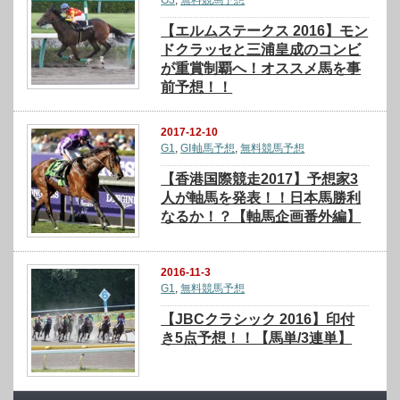
G3
,
無料競馬予想
【エルムステークス 2016】モン
ドクラッセと三浦皇成のコンビ
が重賞制覇へ！オススメ馬を事
前予想！！
2017-12-10
G1
,
GⅠ軸馬予想
,
無料競馬予想
【香港国際競走2017】予想家3
人が軸馬を発表！！日本馬勝利
なるか！？【軸馬企画番外編】
2016-11-3
G1
,
無料競馬予想
【JBCクラシック 2016】印付
き5点予想！！【馬単/3連単】