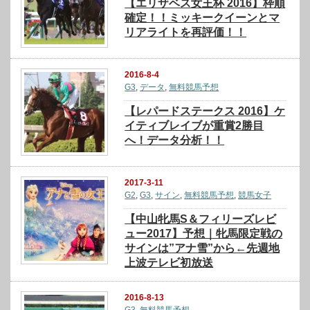
【エリザベス女王杯 2016】枠順
確定！！ミッキークイーンとマ
リアライトを再評価！！
2016-8-4
G3
,
データ
,
無料競馬予想
【レパードステークス 2016】ケ
イティブレイブが重賞2勝目
へ！データ分析！！
2017-3-11
G2
,
G3
,
サイン
,
無料競馬予想
,
競馬女子
【中山牝馬S＆フィリーズレビ
ュー2017】予想｜牝馬限定戦の
サインは”アナ雪”から←先週地
上波テレビ初放送
2016-8-13