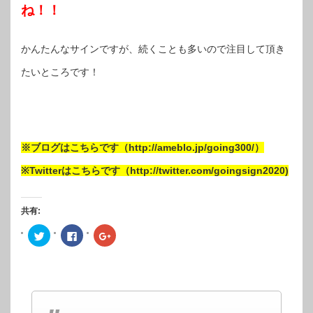
ね！！
かんたんなサインですが、続くことも多いので注目して頂き
たいところです！
※ブログはこちらです（http://ameblo.jp/going300/）
※Twitterはこちらです（http://twitter.com/goingsign2020)
共有:
ク
Facebook
ク
リ
で
リ
ッ
共
ッ
ク
有
ク
し
す
し
て
る
て
Twitter
に
Google+
で
は
で
共
ク
共
有
リ
有