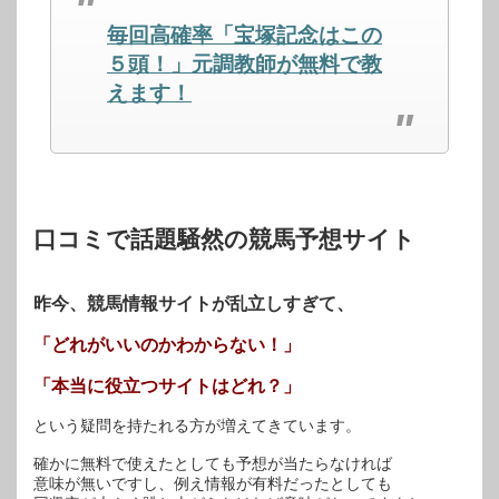
(新
ッ
(新
し
ク
し
毎回高確率「宝塚記念はこの
い
し
い
ウ
て
ウ
ィ
く
ィ
５頭！」元調教師が無料で教
ン
だ
ン
ド
さ
ド
えます！
ウ
い
ウ
で
(新
で
開
し
開
き
い
き
ま
ウ
ま
す)
ィ
す)
ン
ド
ウ
で
開
口コミで話題騒然の競馬予想サイト
き
ま
す)
昨今、競馬情報サイトが乱立しすぎて、
「どれがいいのかわからない！」
「本当に役立つサイトはどれ？」
という疑問を持たれる方が増えてきています。
確かに無料で使えたとしても予想が当たらなければ
意味が無いですし、例え情報が有料だったとしても