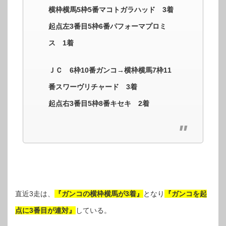
横枠横馬5枠5番マコトガラハッド 3着
起点左3番目5枠6番パフォーマプロミ
ス 1着
ＪＣ 6枠10番ガンコ→横枠横馬7枠11
番スワーヴリチャード 3着
起点右3番目5枠8番キセキ 2着
直近3走は、
『ガンコの横枠横馬が3着』
となり
『ガンコを起
点に3番目が連対』
している。