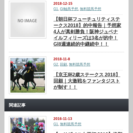
2018-12-15
G1
,
GⅠ軸馬予想
,
無料競馬予想
【朝日杯フューチュリティステ
ークス2018】的中報告｜予想家
4人が真剣勝負！阪神ジュベナ
イルフィリーズは3名が的中！
GⅠ8週連続的中継続中！！
2018-11-8
G2
,
回顧
,
無料競馬予想
【京王杯2歳ステークス 2018】
回顧｜大激戦をファンタジスト
が制す！！
関連記事
2016-11-13
G1
,
無料競馬予想