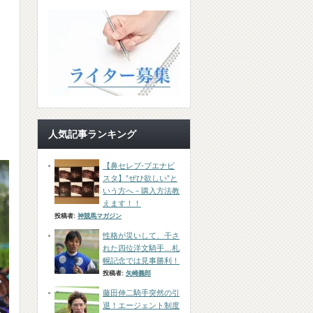
人気記事ランキング
【鼻セレブ-ブエナビ
スタ】”ぜひ欲しい”と
いう方へ－購入方法教
えます！！
投稿者:
神競馬マガジン
性格が災いして、干さ
れた四位洋文騎手…札
幌記念では見事勝利！
投稿者:
矢崎義郎
藤田伸二騎手突然の引
退！エージェント制度