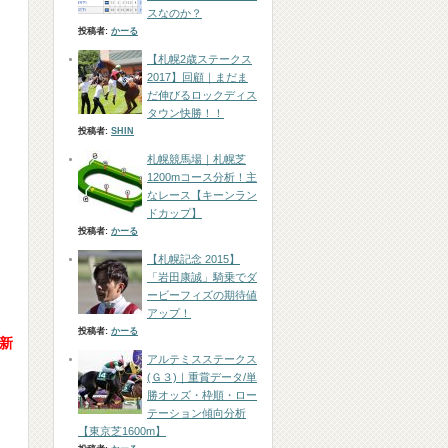
スなのか？
投稿者:
かーる
【札幌2歳ステークス
2017】回顧｜まだま
だ伸びるロックディス
タウン快勝！！
投稿者:
SHIN
札幌競馬場｜札幌芝
1200mコース分析！主
なレース【キーンラン
ドカップ】
投稿者:
かーる
【札幌記念 2015】
「岩田康誠」騎乗でダ
ービーフィズの期待値
アップ！
投稿者:
かーる
新
アルテミスステークス
(Ｇ３)｜重賞データ/単
勝オッズ・枠順・ロー
テーション傾向分析
【東京芝1600m】