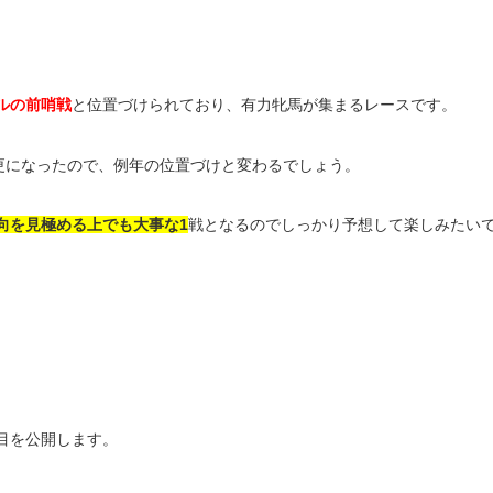
ルの前哨戦
と位置づけられており、有力牝馬が集まるレースです。
更になったので、例年の位置づけと変わるでしょう。
向を見極める上でも大事な1
戦となるのでしっかり予想して楽しみたい
目を公開します。