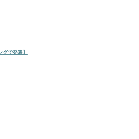
ングで発表】