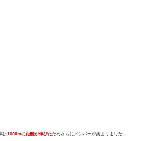
年は
1600mに距離が伸びた
ためさらにメンバーが集まりました。