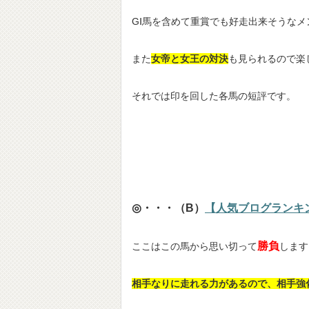
GⅠ馬を含めて重賞でも好走出来そうな
また
女帝と女王の対決
も見られるので楽
それでは印を回した各馬の短評です。
◎・・・（B）
【人気ブログランキ
勝負
ここはこの馬から思い切って
します
相手なりに走れる力があるので、相手強