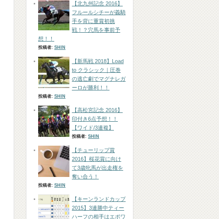
【北九州記念 2016】
フルールシチーが義騎
手を背に重賞初挑
戦！？穴馬を事前予
想！！
投稿者:
SHIN
【新馬戦 2018】Load
to クラシック｜圧巻
の逃亡劇でマグナレガ
ーロが勝利！！
投稿者:
SHIN
【高松宮記念 2016】
印付き6点予想！！
【ワイド/3連複】
投稿者:
SHIN
【チューリップ賞
2016】桜花賞に向け
て3歳牝馬が出走権を
奪い合う！
投稿者:
SHIN
【キーンランドカップ
2015】3連勝中ティー
ハーフの相手はエポワ