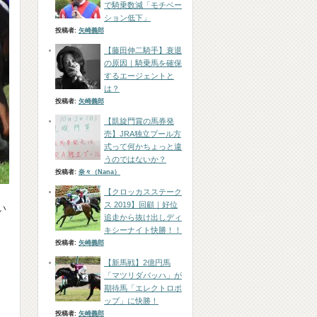
で騎乗数減「モチベー
ション低下」
投稿者:
矢崎義郎
【藤田伸二騎手】衰退
の原因｜騎乗馬を確保
するエージェントと
は？
投稿者:
矢崎義郎
【凱旋門賞の馬券発
売】JRA独立プール方
式って何かちょっと違
うのではないか？
投稿者:
奈々（Nana）
【クロッカスステーク
ス 2019】回顧｜好位
い
追走から抜け出しディ
キシーナイト快勝！！
投稿者:
矢崎義郎
【新馬戦】2億円馬
「マツリダバッハ」が
期待馬「エレクトロポ
ップ」に快勝！
投稿者:
矢崎義郎