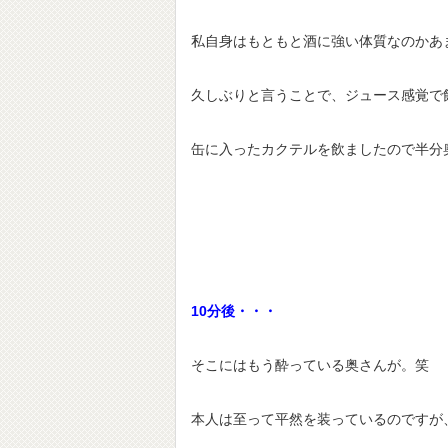
私自身はもともと酒に強い体質なのかあ
久しぶりと言うことで、ジュース感覚で
缶に入ったカクテルを飲ましたので半分
10分後・・・
そこにはもう酔っている奥さんが。笑
本人は至って平然を装っているのですが