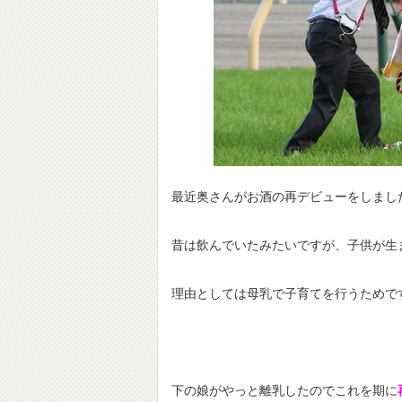
最近奥さんがお酒の再デビューをしまし
昔は飲んでいたみたいですが、子供が生
理由としては母乳で子育てを行うためで
下の娘がやっと離乳したのでこれを期に