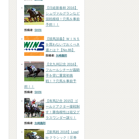
【日経新春杯 2016】
シュヴァルグランなど
混戦模様！穴馬を事前
予想！！
投稿者:
SHIN
【競馬談義】ＷＩＮ５
を買わないでおくべき
週とは？【No.86】
投稿者:
矢崎義郎
【北九州記念 2016】
フルールシチーが義騎
手を背に重賞初挑
戦！？穴馬を事前予
。
想！！
投稿者:
SHIN
【有馬記念 2015】ゴ
ールドアクター接戦制
す！勝負根性は祖父グ
ラスワンダー譲り！
投稿者:
矢崎義郎
【新馬戦 2018】Load
to クラシック｜圧巻