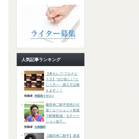
人気記事ランキング
【鼻セレブ-ブエナビ
スタ】”ぜひ欲しい”と
いう方へ－購入方法教
えます！！
投稿者:
神競馬マガジン
藤田伸二騎手突然の引
退！エージェント制度
で騎乗数減「モチベー
ション低下」
投稿者:
矢崎義郎
【藤田伸二騎手】衰退