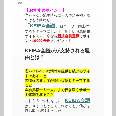
【おすすめポイント】
当たらない競馬情報に一人で頭を抱える
のはもう終わり！
「KEIBA会議」
はユーザー同士の
交流をテーマにした全く新しい競馬情報
サイトです。今なら
新規会員登録
でポイ
ント
10000円分
プレゼント！
KEIBA会議がが支持される理
由とは？
①ハイレベルな情報を提供し続けるサイ
トであること
②情報の透明度が高い状態をキープする
こと
③会員様一人一人にまで行き届くサポー
ト体制を取ること
KEIBA会議
これら３つの柱を元に、
は、今までもそしてこれからも、信頼を
勝ち取り続けまっした。