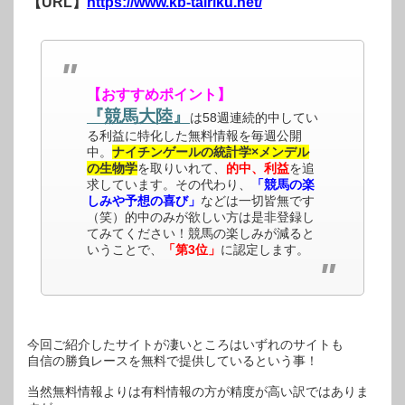
【URL】
https://www.kb-tairiku.net/
【おすすめポイント】
『競馬大陸』
は58週連続的中してい
る利益に特化した無料情報を毎週公開
中。
ナイチンゲールの統計学×メンデル
の生物学
を取りいれて、
的中、利益
を追
求しています。その代わり、
「競馬の楽
しみや予想の喜び」
などは一切皆無です
（笑）的中のみが欲しい方は是非登録し
てみてください！競馬の楽しみが減ると
いうことで、
「第3位」
に認定します。
今回ご紹介したサイトが凄いところはいずれのサイトも
自信の勝負レースを無料で提供しているという事！
当然無料情報よりは有料情報の方が精度が高い訳ではありま