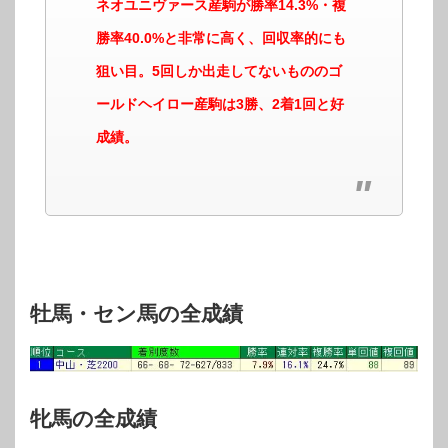
ネオユニヴァース産駒が勝率14.3%・複
勝率40.0%と非常に高く、回収率的にも
狙い目。5回しか出走してないもののゴ
ールドヘイロー産駒は3勝、2着1回と好
成績。
牡馬・セン馬の全成績
牝馬の全成績