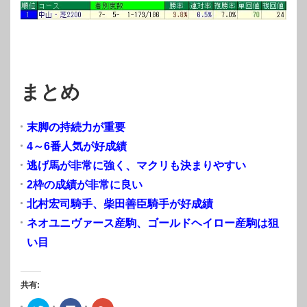
まとめ
末脚の持続力が重要
4～6番人気が好成績
逃げ馬が非常に強く、マクリも決まりやすい
2枠の成績が非常に良い
北村宏司騎手、柴田善臣騎手が好成績
ネオユニヴァース産駒、ゴールドヘイロー産駒は狙
い目
共有:
ク
Facebook
ク