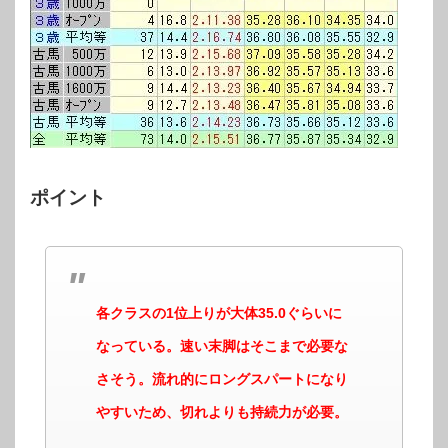
ポイント
各クラスの1位上りが大体35.0ぐらいに
なっている。速い末脚はそこまで必要な
さそう。流れ的にロングスパートになり
やすいため、切れよりも持続力が必要。