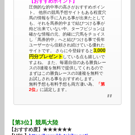
【おすすめポイント】
圧倒的な的中率の高さがおすすめポイン
ト。 他所の競馬予想サイトもある程度穴
馬の情報を手に入れる事が出来たとして
も、それを馬券的中まで結びつける事が
殆ど出来ていない中、ターフビジョンは
確かな情報の元、的確に穴馬をチョイス
し「馬券的中」へと結びつける事で長年
ユーザーから信頼され続けている優れた
3,000
サイトです。 さらに今登録すると
円分プレゼント
している点も嬉しいで
すよね。 また、毎週自信のある勝負レー
スの3連複を無料で提供してくれるので
まずはこの勝負レースの3連複を無料で
お試しされる事をおすすめします。
無料予想も有料予想も両方凄い為、
「第
2位」
に認定します。
【第3位】競馬大陸
【おすすめ度】★★★★★★