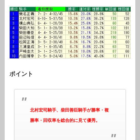
ポイント
北村宏司騎手、柴田善臣騎手が勝率・複
勝率・回収率を総合的に見て優秀。