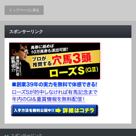
トップページに戻る
スポンサーリンク
スポンサーリンク