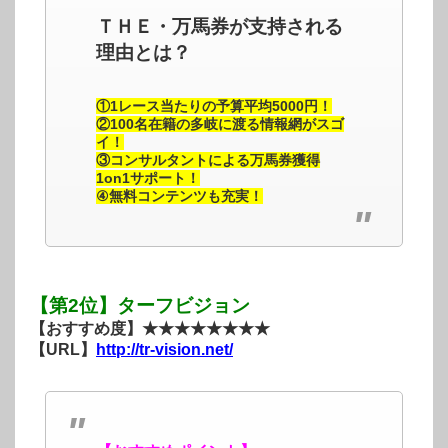
ＴＨＥ・万馬券が支持される
理由とは？
①1レース当たりの予算平均5000円！
②100名在籍の多岐に渡る情報網がスゴ
イ！
③コンサルタントによる万馬券獲得
1on1サポート！
④無料コンテンツも充実！
【第2位】ターフビジョン
【おすすめ度】★★★★★★★★
【URL】
http://tr-vision.net/