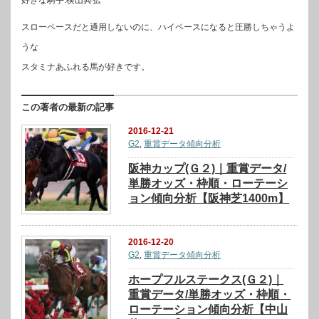
好きな騎手:横山典弘
スローペースだと通用しないのに、ハイペースになると圧勝しちゃうよ
うな
スタミナあふれる馬が好きです。
この著者の最新の記事
2016-12-21
G2
,
重賞データ傾向分析
阪神カップ(Ｇ２)｜重賞データ/
単勝オッズ・枠順・ローテーシ
ョン傾向分析【阪神芝1400m】
2016-12-20
G2
,
重賞データ傾向分析
ホープフルステークス(Ｇ２)｜
重賞データ/単勝オッズ・枠順・
ローテーション傾向分析【中山