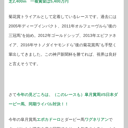
芝2,400m 一着賞金は5,400万円
菊花賞トライアルとして定着しているレースです。過去には
2005年ディープインパクト、2011年オルフェーヴルら”後の
三冠馬”を始め。2012年ゴールドシップ、2013年エピファネ
イア、2016年サトノダイヤモンドら”後の菊花賞馬”も手堅く
輩出してきました。この神戸新聞杯を勝てれば、視界は良好
と言えそうです。
さて
今年の見どころは、（このレースも）皐月賞馬VS日本ダ
ービー馬、同期ライバル対決！！
今年の皐月賞馬
エポカドーロ
とダービー馬
ワグネリアン
で