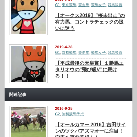
G1
,
東京競馬
,
競走馬
,
競馬女子
,
競馬談義
【オークス2019】”桜未出走”の
有力馬、コントラチェックの扱
いに迷う
2019-4-28
G1
,
京都競馬
,
競走馬
,
競馬女子
,
競馬談義
【平成最後の天皇賞】１勝馬エ
タリオウの”飛び級V”に懸け
る！！
関連記事
2016-9-25
G2
,
無料競馬予想
【オールカマー 2016】吉田サイ
ンのツクバアズマオーに注目！