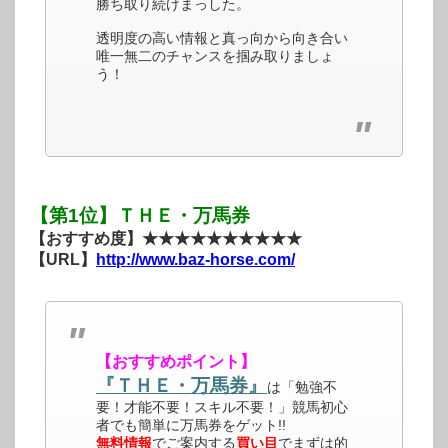
勝ち取り続けまっした。
透明度の高い情報と真っ向から向き合い
唯一無二のチャンスを掴み取りましょ
う！
【第1位】ＴＨＥ・万馬券
【おすすめ度】★★★★★★★★★★
【URL】
http://www.baz-horse.com/
【おすすめポイント】
『ＴＨＥ・万馬券』
は「勉強不
要！才能不要！スキル不要！」競馬初心
者でも簡単に万馬券をゲット!!
無料情報
でご案内する
買い目
でまずは的