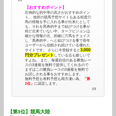
【おすすめポイント】
圧倒的な的中率の高さがおすすめポイン
ト。 他所の競馬予想サイトもある程度穴
馬の情報を手に入れる事が出来たとして
も、それを馬券的中まで結びつける事が
殆ど出来ていない中、ターフビジョンは
確かな情報の元、的確に穴馬をチョイス
し「馬券的中」へと結びつける事で長年
ユーザーから信頼され続けている優れた
3,000
サイトです。 さらに今登録すると
円分プレゼント
している点も嬉しいで
すよね。 また、毎週自信のある勝負レー
スの3連複を無料で提供してくれるので
まずはこの勝負レースの3連複を無料で
お試しされる事をおすすめします。
無料予想も有料予想も両方凄い為、
「第
2位」
に認定します。
【第3位】競馬大陸