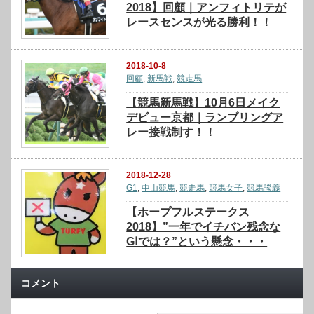
2018】回顧｜アンフィトリテが
レースセンスが光る勝利！！
2018-10-8
回顧
,
新馬戦
,
競走馬
【競馬新馬戦】10月6日メイク
デビュー京都｜ランブリングア
レー接戦制す！！
2018-12-28
G1
,
中山競馬
,
競走馬
,
競馬女子
,
競馬談義
【ホープフルステークス
2018】”一年でイチバン残念な
GⅠでは？”という懸念・・・
コメント