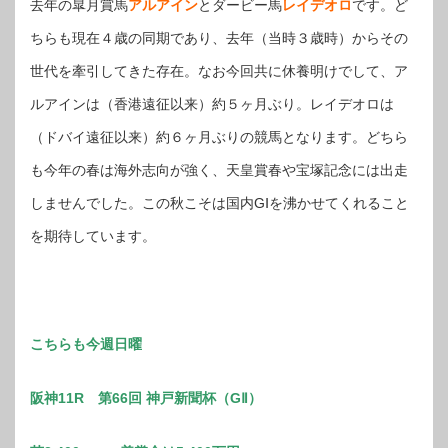
去年の皐月賞馬
アルアイン
とダービー馬
レイデオロ
です。ど
ちらも現在４歳の同期であり、去年（当時３歳時）からその
世代を牽引してきた存在。なお今回共に休養明けでして、ア
ルアインは（香港遠征以来）約５ヶ月ぶり。レイデオロは
（ドバイ遠征以来）約６ヶ月ぶりの競馬となります。どちら
も今年の春は海外志向が強く、天皇賞春や宝塚記念には出走
しませんでした。この秋こそは国内GⅠを沸かせてくれること
を期待しています。
こちらも今週日曜
阪神11R 第66回 神戸新聞杯（GⅡ）