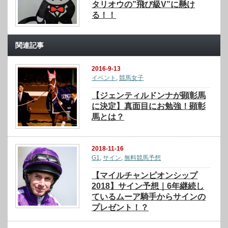
タリオウの”飛び級V”に懸け
る！！
関連記事
2016-9-13
イベント
,
競馬女子
【ジェンティルドンナが顕彰馬
に決定】真面目にお勉強！顕彰
馬とは？
2018-11-16
G1
,
サイン
,
無料競馬予想
【マイルチャンピオンシップ
2018】サイン予想｜6年継続し
ているムーア騎手からサインの
プレゼント！？