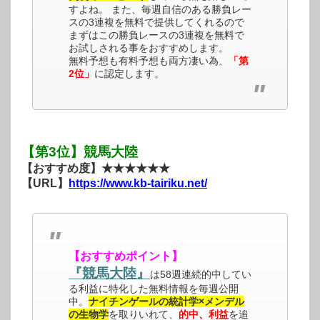
すよね。 また、毎週自信のある勝負レー
スの3連複を無料で提供してくれるので
まずはこの勝負レースの3連複を無料で
お試しされる事をおすすめします。
無料予想も有料予想も両方凄い為、
「第
2位」
に認定します。
【第3位】競馬大陸
【おすすめ度】★★★★★★
【URL】
https://www.kb-tairiku.net/
【おすすめポイント】
『競馬大陸』
は58週連続的中してい
る利益に特化した無料情報を毎週公開
中。
ナイチンゲールの統計学×メンデル
の生物学
を取りいれて、
的中、利益
を追