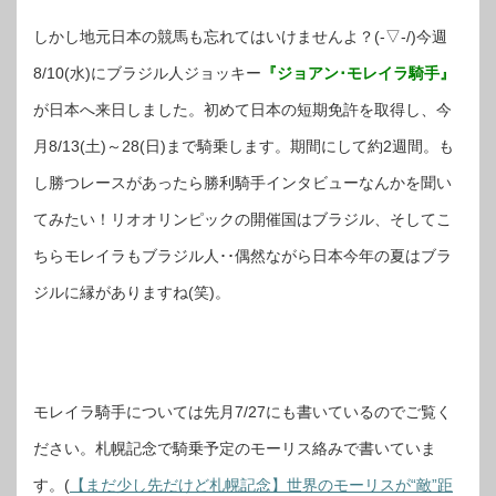
しかし地元日本の競馬も忘れてはいけませんよ？(‐▽‐/)今週
8/10(水)にブラジル人ジョッキー
『ジョアン･モレイラ騎手』
が日本へ来日しました。初めて日本の短期免許を取得し、今
月8/13(土)～28(日)まで騎乗します。期間にして約2週間。も
し勝つレースがあったら勝利騎手インタビューなんかを聞い
てみたい！リオオリンピックの開催国はブラジル、そしてこ
ちらモレイラもブラジル人･･偶然ながら日本今年の夏はブラ
ジルに縁がありますね(笑)。
モレイラ騎手については先月7/27にも書いているのでご覧く
ださい。札幌記念で騎乗予定のモーリス絡みで書いていま
す。(
【まだ少し先だけど札幌記念】世界のモーリスが“敵”距