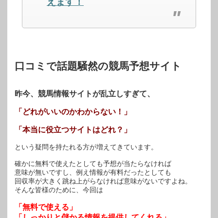
えます！
ウ
い
ウ
で
(新
で
開
し
開
き
い
き
ま
ウ
ま
す)
ィ
す)
ン
ド
ウ
で
開
口コミで話題騒然の競馬予想サイト
き
ま
す)
昨今、競馬情報サイトが乱立しすぎて、
「どれがいいのかわからない！」
「本当に役立つサイトはどれ？」
という疑問を持たれる方が増えてきています。
確かに無料で使えたとしても予想が当たらなければ
意味が無いですし、例え情報が有料だったとしても
回収率が大きく跳ね上がらなければ意味がないですよね。
そんな皆様のために、今回は
「無料で使える」
「しっかりと儲かる情報を提供してくれる」