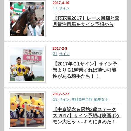
2017-4-10
G1
,
サイン
【桜花賞2017】レース回顧と皐
月賞注目馬をサイン予想から
2017-2-8
G1
,
サイン
【2017年Ｇ1サイン】サイン予
想よりＧ1騎乗すれば勝つ可能
性がある騎手たち！！
2017-7-22
G3
,
サイン
,
無料競馬予想
,
競馬女子
【中京記念＆函館2歳ステーク
ス 2017】サイン予想は映画ポケ
モン大ヒット–キミにきめた！