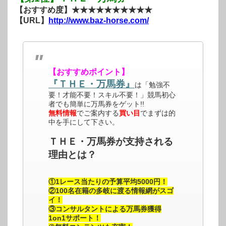
【おすすめ度】★★★★★★★★★★
【URL】
http://www.baz-horse.com/
【おすすめポイント】
『ＴＨＥ・万馬券』
は「勉強不
要！才能不要！スキル不要！」競馬初心
者でも簡単に万馬券をゲット!!
無料情報
でご案内する
買い目
でまずは的
中を手にして下さい。
ＴＨＥ・万馬券が支持される
理由とは？
①1レース当たりの予算平均5000円！
②100名在籍の多岐に渡る情報網がスゴ
イ！
③コンサルタントによる万馬券獲得
1on1サポート！