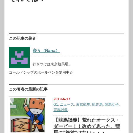
この記事の著者
奈々（Nana）
行きつけは東京競馬場。
ゴールドシップのボールペンを愛用中☆
この著者の最新の記事
2019-6-17
G1
,
ニュース
,
東京競馬
,
競走馬
,
競馬女子
,
競馬談義
【競馬談義】荒れたオークス・
ダービー！！改めて思った、競
馬に”絶対”はない・・・