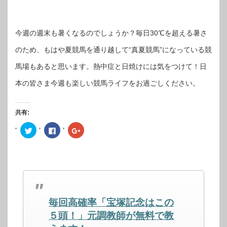
今週の週末も暑くなるのでしょうか？毎日30℃を超える暑さ
のため、もはや夏競馬を通り越して“真夏競馬”になっている競
馬場もあると思います。熱中症と日焼けには気をつけて！日
本の皆さま今週も楽しい競馬ライフをお過ごしください。
共有:
ク
Facebook
ク
リ
で
リ
ッ
共
ッ
ク
有
ク
し
す
し
て
る
て
Twitter
に
Google+
で
は
で
共
ク
共
有
リ
有
(新
ッ
(新
し
ク
し
毎回高確率「宝塚記念はこの
い
し
い
ウ
て
ウ
ィ
く
ィ
５頭！」元調教師が無料で教
ン
だ
ン
ド
さ
ド