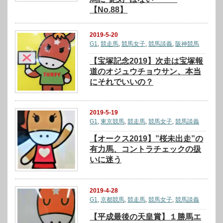
【No.88】
2019-5-20
G1
,
競走馬
,
競馬女子
,
競馬談義
,
阪神競馬
【宝塚記念2019】次走は宝塚報
道のオジュウチョウサン、本当
にそれでいいの？
2019-5-19
G1
,
東京競馬
,
競走馬
,
競馬女子
,
競馬談義
【オークス2019】”桜未出走”の
有力馬、コントラチェックの扱
いに迷う
2019-4-28
G1
,
京都競馬
,
競走馬
,
競馬女子
,
競馬談義
【平成最後の天皇賞】１勝馬エ