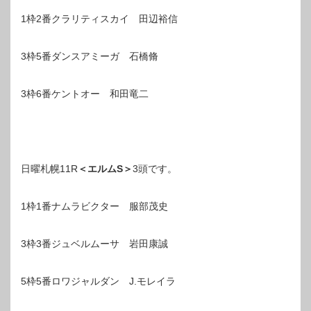
1枠2番クラリティスカイ 田辺裕信
3枠5番ダンスアミーガ 石橋脩
3枠6番ケントオー 和田竜二
日曜札幌11R
＜エルムS＞
3頭です。
1枠1番ナムラビクター 服部茂史
3枠3番ジュベルムーサ 岩田康誠
5枠5番ロワジャルダン J.モレイラ