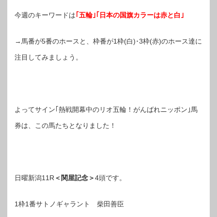
今週のキーワードは
｢五輪｣｢日本の国旗カラーは赤と白｣
→馬番が5番のホースと、枠番が1枠(白)･3枠(赤)のホース達に
注目してみましょう。
よってサイン｢熱戦開幕中のリオ五輪！がんばれニッポン｣馬
券は、この馬たちとなりました！
日曜新潟11R
＜関屋記念＞
4頭です。
1枠1番サトノギャラント 柴田善臣