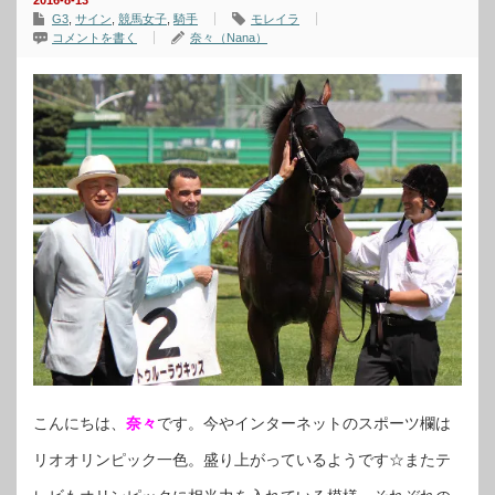
2016-8-13
G3
,
サイン
,
競馬女子
,
騎手
モレイラ
コメントを書く
奈々（Nana）
こんにちは、
奈々
です。今やインターネットのスポーツ欄は
リオオリンピック一色。盛り上がっているようです☆またテ