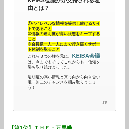
KEIBA会議がが支持される理
由とは？
①ハイレベルな情報を提供し続けるサイ
トであること
②情報の透明度が高い状態をキープする
こと
③会員様一人一人にまで行き届くサポー
ト体制を取ること
KEIBA会議
これら３つの柱を元に、
は、今までもそしてこれからも、信頼を
勝ち取り続けまっした。
透明度の高い情報と真っ向から向き合い
唯一無二のチャンスを掴み取りましょ
う！
【第1位】ＴＨＥ・万馬券