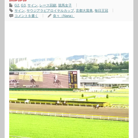
2016-10-10
G2
,
G3
,
サイン
,
レース回顧
,
競馬女子
サイン
,
サウジアラビアロイヤルカップ
,
京都大賞典
,
毎日王冠
コメントを書く
奈々（Nana）