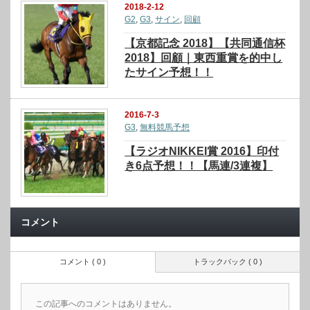
2018-2-12
G2
,
G3
,
サイン
,
回顧
【京都記念 2018】【共同通信杯
2018】回顧｜東西重賞を的中し
たサイン予想！！
2016-7-3
G3
,
無料競馬予想
【ラジオNIKKEI賞 2016】印付
き6点予想！！【馬連/3連複】
コメント
コメント ( 0 )
トラックバック ( 0 )
この記事へのコメントはありません。