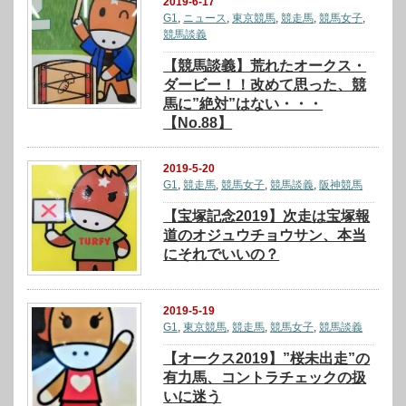
2019-6-17
G1
,
ニュース
,
東京競馬
,
競走馬
,
競馬女子
,
競馬談義
【競馬談義】荒れたオークス・
ダービー！！改めて思った、競
馬に”絶対”はない・・・
【No.88】
2019-5-20
G1
,
競走馬
,
競馬女子
,
競馬談義
,
阪神競馬
【宝塚記念2019】次走は宝塚報
道のオジュウチョウサン、本当
にそれでいいの？
2019-5-19
G1
,
東京競馬
,
競走馬
,
競馬女子
,
競馬談義
【オークス2019】”桜未出走”の
有力馬、コントラチェックの扱
いに迷う