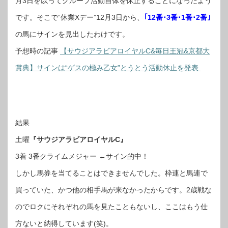
月3日を以ってグループ活動自体を休止することになったよう
です。そこで“休業Xデー”12月3日から、
｢12番･3番･1番･2番｣
の馬にサインを見出したわけです。
予想時の記事
【サウジアラビアロイヤルC&毎日王冠&京都大
賞典】サインは“ゲスの極み乙女”とうとう活動休止を発表
結果
土曜
『サウジアラビアロイヤルC』
3着 3番クライムメジャー ←サイン的中！
しかし馬券を当てることはできませんでした。枠連と馬連で
買っていた、かつ他の相手馬が来なかったからです。2歳戦な
のでロクにそれぞれの馬を見たこともないし、ここはもう仕
方ないと納得しています(笑)。