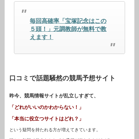
で
は
で
共
ク
共
有
リ
有
(新
ッ
(新
し
ク
し
毎回高確率「宝塚記念はこの
い
し
い
ウ
て
ウ
ィ
く
ィ
５頭！」元調教師が無料で教
ン
だ
ン
ド
さ
ド
えます！
ウ
い
ウ
で
(新
で
開
し
開
き
い
き
ま
ウ
ま
す)
ィ
す)
ン
ド
ウ
で
開
口コミで話題騒然の競馬予想サイト
き
ま
す)
昨今、競馬情報サイトが乱立しすぎて、
「どれがいいのかわからない！」
「本当に役立つサイトはどれ？」
という疑問を持たれる方が増えてきています。