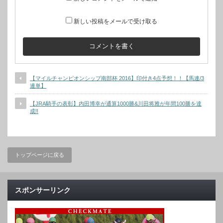
新しい投稿をメールで受け取る
【マイルチャンピオンシップ南部杯 2016】印付き4点予想！！【馬連/3
連単】
【JRA騎手の表彰】内田博幸が通算1000勝&川田将雅が年間100勝を達
成!!
トップページに戻る
スポンサーリンク