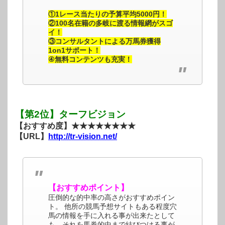
①1レース当たりの予算平均5000円！
②100名在籍の多岐に渡る情報網がスゴ
イ！
③コンサルタントによる万馬券獲得
1on1サポート！
④無料コンテンツも充実！
【第2位】ターフビジョン
【おすすめ度】★★★★★★★★
【URL】
http://tr-vision.net/
【おすすめポイント】
圧倒的な的中率の高さがおすすめポイン
ト。 他所の競馬予想サイトもある程度穴
馬の情報を手に入れる事が出来たとして
も、それを馬券的中まで結びつける事が