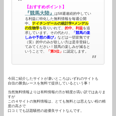
【おすすめポイント】
『競馬大陸』
は58週連続的中してい
る利益に特化した無料情報を毎週公開
中。
ナイチンゲールの統計学×メンデル
の生物学
を取りいれて、
的中、利益
を追
求しています。その代わり、
「競馬の楽
しみや予想の喜び」
などは一切皆無です
（笑）的中のみが欲しい方は是非登録し
てみてください！競馬の楽しみが減ると
いうことで、
「第3位」
に認定します。
今回ご紹介したサイトが凄いところはいずれのサイトも
自信の勝負レースを無料で提供しているという事！
当然無料情報よりは有料情報の方が精度が高い訳ではありま
すが
この４サイトの無料情報は、とても無料とは思えない程の精
度の高さで
口コミでも話題騒然の超優良サイトなんです。