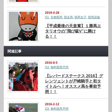
2019-4-28
G1
,
京都競馬
,
競走馬
,
競馬女子
,
競馬談義
【平成最後の天皇賞】１勝馬エ
タリオウの”飛び級V”に懸け
る！！
関連記事
2016-8-5
G3
,
無料競馬予想
【レパードステークス 2016】グ
レンツェントが戸崎騎手と初タ
イトルへ！オススメ馬を事前予
想！！
2016-2-12
G3
,
無料競馬予想