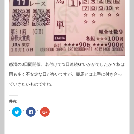
怒濤の3日間開催、名付けて“3日連続G”いかがでしたか？秋は
雨も多く不安定な日が多いですが、競馬とは上手に付き合っ
ていきたいものですね。
共有:
ク
Facebook
ク
リ
で
リ
ッ
共
ッ
ク
有
ク
し
す
し
て
る
て
Twitter
に
Google+