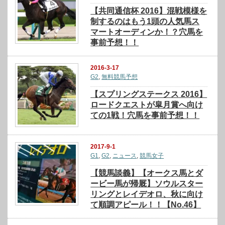
【共同通信杯 2016】混戦模様を
制するのはもう1頭の人気馬ス
マートオーディンか！？穴馬を
事前予想！！
2016-3-17
G2
,
無料競馬予想
【スプリングステークス 2016】
ロードクエストが皐月賞へ向け
ての1戦！穴馬を事前予想！！
2017-9-1
G1
,
G2
,
ニュース
,
競馬女子
【競馬談義】【オークス馬とダ
ービー馬が帰厩】ソウルスター
リングとレイデオロ、秋に向け
て順調アピール！！【No.46】