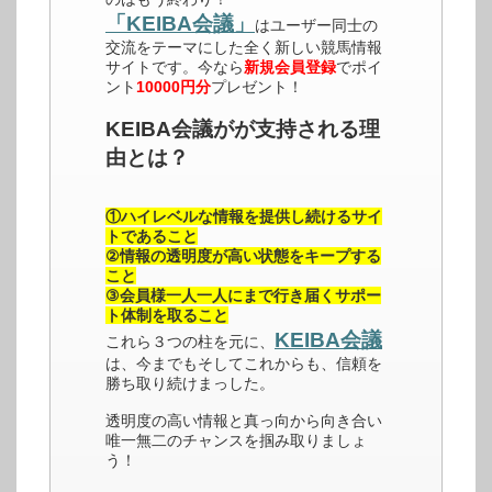
「KEIBA会議」
はユーザー同士の
交流をテーマにした全く新しい競馬情報
サイトです。今なら
新規会員登録
でポイ
ント
10000円分
プレゼント！
KEIBA会議がが支持される理
由とは？
①ハイレベルな情報を提供し続けるサイ
トであること
②情報の透明度が高い状態をキープする
こと
③会員様一人一人にまで行き届くサポー
ト体制を取ること
KEIBA会議
これら３つの柱を元に、
は、今までもそしてこれからも、信頼を
勝ち取り続けまっした。
透明度の高い情報と真っ向から向き合い
唯一無二のチャンスを掴み取りましょ
う！