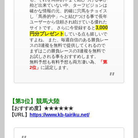
殆ど出来ていない中、ターフビジョンは
確かな情報の元、的確に穴馬をチョイス
し「馬券的中」へと結びつける事で長年
ユーザーから信頼され続けている優れた
3,000
サイトです。 さらに今登録すると
円分プレゼント
している点も嬉しいで
すよね。 また、毎週自信のある勝負レー
スの3連複を無料で提供してくれるので
まずはこの勝負レースの3連複を無料で
お試しされる事をおすすめします。
無料予想も有料予想も両方凄い為、
「第
2位」
に認定します。
【第3位】競馬大陸
【おすすめ度】★★★★★★
【URL】
https://www.kb-tairiku.net/