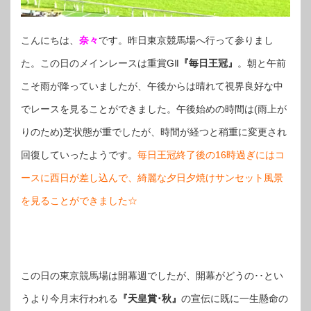
こんにちは、
奈々
です。昨日東京競馬場へ行って参りまし
た。この日のメインレースは重賞GⅡ
『毎日王冠』
。朝と午前
こそ雨が降っていましたが、午後からは晴れて視界良好な中
でレースを見ることができました。午後始めの時間は(雨上が
りのため)芝状態が重でしたが、時間が経つと稍重に変更され
回復していったようです。
毎日王冠終了後の16時過ぎにはコ
ースに西日が差し込んで、綺麗な夕日夕焼けサンセット風景
を見ることができました☆
この日の東京競馬場は開幕週でしたが、開幕がどうの･･とい
うより今月末行われる
『天皇賞･秋』
の宣伝に既に一生懸命の