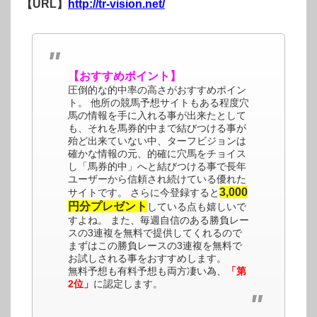
【URL】
http://tr-vision.net/
【おすすめポイント】
圧倒的な的中率の高さがおすすめポイン
ト。 他所の競馬予想サイトもある程度穴
馬の情報を手に入れる事が出来たとして
も、それを馬券的中まで結びつける事が
殆ど出来ていない中、ターフビジョンは
確かな情報の元、的確に穴馬をチョイス
し「馬券的中」へと結びつける事で長年
ユーザーから信頼され続けている優れた
3,000
サイトです。 さらに今登録すると
円分プレゼント
している点も嬉しいで
すよね。 また、毎週自信のある勝負レー
スの3連複を無料で提供してくれるので
まずはこの勝負レースの3連複を無料で
お試しされる事をおすすめします。
無料予想も有料予想も両方凄い為、
「第
2位」
に認定します。