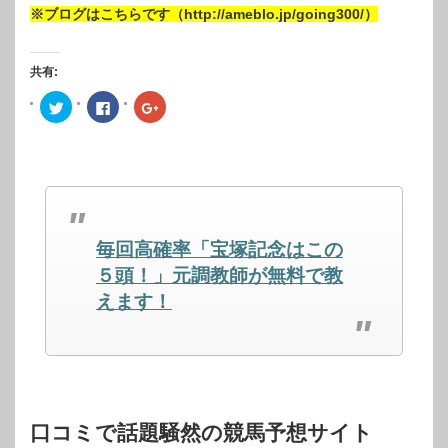
※ブログはこちらです（http://ameblo.jp/going300/）
共有:
ク
Facebook
ク
リ
で
リ
ッ
共
ッ
ク
有
ク
し
す
し
て
る
て
Twitter
に
Google+
で
は
で
共
ク
共
有
リ
有
(新
ッ
(新
し
ク
し
毎回高確率「宝塚記念はこの
い
し
い
ウ
て
ウ
ィ
く
ィ
５頭！」元調教師が無料で教
ン
だ
ン
ド
さ
ド
えます！
ウ
い
ウ
で
(新
で
開
し
開
き
い
き
ま
ウ
ま
す)
ィ
す)
ン
ド
ウ
で
開
口コミで話題騒然の競馬予想サイト
き