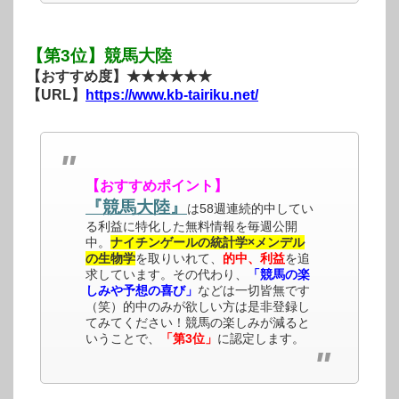
【第3位】競馬大陸
【おすすめ度】★★★★★★
【URL】
https://www.kb-tairiku.net/
【おすすめポイント】
『競馬大陸』
は58週連続的中してい
る利益に特化した無料情報を毎週公開
中。
ナイチンゲールの統計学×メンデル
の生物学
を取りいれて、
的中、利益
を追
求しています。その代わり、
「競馬の楽
しみや予想の喜び」
などは一切皆無です
（笑）的中のみが欲しい方は是非登録し
てみてください！競馬の楽しみが減ると
いうことで、
「第3位」
に認定します。