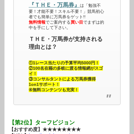
『ＴＨＥ・万馬券』
は「勉強不
要！才能不要！スキル不要！」競馬初心
者でも簡単に万馬券をゲット!!
無料情報
でご案内する
買い目
でまずは的
中を手にして下さい。
ＴＨＥ・万馬券が支持される
理由とは？
①1レース当たりの予算平均5000円！
②100名在籍の多岐に渡る情報網がスゴ
イ！
③コンサルタントによる万馬券獲得
1on1サポート！
④無料コンテンツも充実！
【第2位】ターフビジョン
【おすすめ度】★★★★★★★★