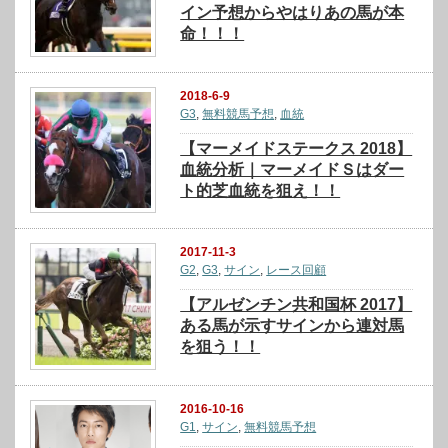
イン予想からやはりあの馬が本
命！！！
2018-6-9
G3
,
無料競馬予想
,
血統
【マーメイドステークス 2018】
血統分析｜マーメイドＳはダー
ト的芝血統を狙え！！
2017-11-3
G2
,
G3
,
サイン
,
レース回顧
【アルゼンチン共和国杯 2017】
ある馬が示すサインから連対馬
を狙う！！
2016-10-16
G1
,
サイン
,
無料競馬予想