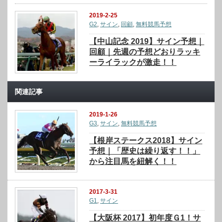
2019-2-25
G2
,
サイン
,
回顧
,
無料競馬予想
【中山記念 2019】サイン予想｜
回顧｜先週の予想どおりラッキ
ーライラックが激走！！
関連記事
2019-1-26
G3
,
サイン
,
無料競馬予想
【根岸ステークス2018】サイン
予想｜「歴史は繰り返す！！」
から注目馬を紐解く！！
2017-3-31
G1
,
サイン
【大阪杯 2017】初年度Ｇ1！サ