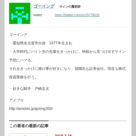
ゴーイング
サインの魔術師
twitter
https://twitter.com/sn19778015
ゴーイング
・愛知県名古屋市出身 1977年生まれ
・大学時代にバイト先の先輩をきっかけに、枠順から見つけ出すサイン
予想にハマる。
それをきっかけに賭け事が好きになり、就職先も証券会社。現在も株式
投資業務を行う。
・好きな騎手 戸崎圭太
アメブロ
http://ameblo.jp/goimg300/
この著者の最新の記事
2019-3-16