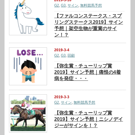
G2
,
G3
,
サイン
,
無料競馬予想
【ファルコンステークス・スプ
リングステークス2019】サイン
予想｜架空生物が重賞のサイ
ン！？
2019-3-4
G2
,
G3
,
回顧
【弥生賞・チューリップ賞
2019】サイン予想｜痛恨の4着
病を発症・・・
2019-3-3
G2
,
サイン
,
無料競馬予想
【弥生賞・チューリップ賞
2019】サイン予想｜ニシノデイ
ジーがサインを！？