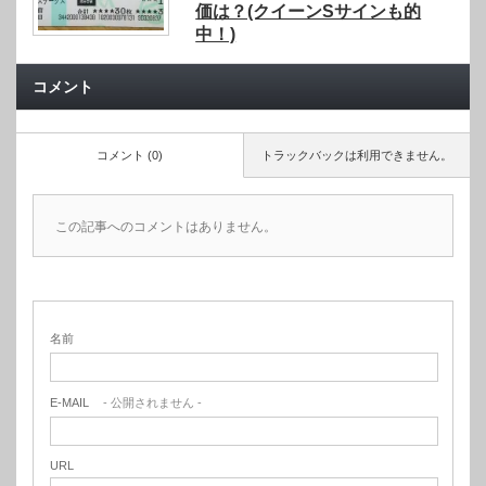
価は？(クイーンSサインも的
中！)
コメント
コメント (0)
トラックバックは利用できません。
この記事へのコメントはありません。
名前
E-MAIL
- 公開されません -
URL