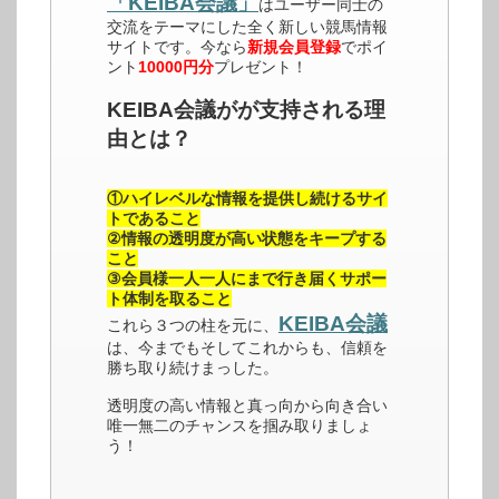
「KEIBA会議」
はユーザー同士の
交流をテーマにした全く新しい競馬情報
サイトです。今なら
新規会員登録
でポイ
ント
10000円分
プレゼント！
KEIBA会議がが支持される理
由とは？
①ハイレベルな情報を提供し続けるサイ
トであること
②情報の透明度が高い状態をキープする
こと
③会員様一人一人にまで行き届くサポー
ト体制を取ること
KEIBA会議
これら３つの柱を元に、
は、今までもそしてこれからも、信頼を
勝ち取り続けまっした。
透明度の高い情報と真っ向から向き合い
唯一無二のチャンスを掴み取りましょ
う！