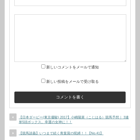
新しいコメントをメールで通知
新しい投稿をメールで受け取る
【日本ダービー(東京優駿) 2017】小嶋陽菜（こじはる）競馬予想｜ 3連
単5頭ボックス。幸運の女神に！！
【競馬談義】いつまで続く青葉賞の呪縛！！【No.41】