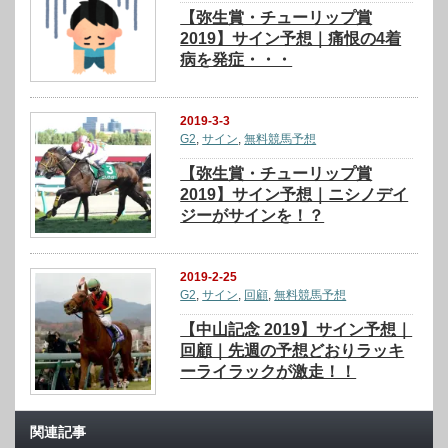
【弥生賞・チューリップ賞
2019】サイン予想｜痛恨の4着
病を発症・・・
2019-3-3
G2
,
サイン
,
無料競馬予想
【弥生賞・チューリップ賞
2019】サイン予想｜ニシノデイ
ジーがサインを！？
2019-2-25
G2
,
サイン
,
回顧
,
無料競馬予想
【中山記念 2019】サイン予想｜
回顧｜先週の予想どおりラッキ
ーライラックが激走！！
関連記事