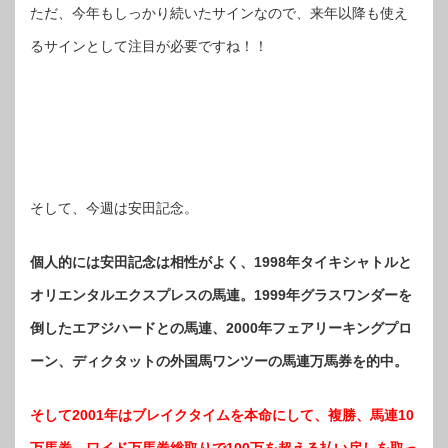
ただ、今年もしっかり続いたサインなので、来年以降も使え
るサインとして注目が必要ですね！！
そして、今週は安田記念。
個人的には安田記念は相性がよく、1998年タイキシャトルと
オリエンタルエクスプレスの馬連。1999年グラスワンダーを
倒したエアジハードとの馬連、2000年フェアリーキングプロ
ーン、ディクタットの外国馬ワンツーの馬連万馬券を的中。
そして2001年はブレイクタイムを本命にして、複勝、馬連10