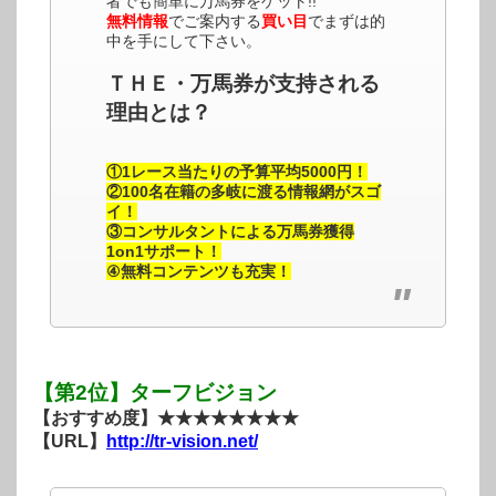
者でも簡単に万馬券をゲット!!
無料情報
でご案内する
買い目
でまずは的
中を手にして下さい。
ＴＨＥ・万馬券が支持される
理由とは？
①1レース当たりの予算平均5000円！
②100名在籍の多岐に渡る情報網がスゴ
イ！
③コンサルタントによる万馬券獲得
1on1サポート！
④無料コンテンツも充実！
【第2位】ターフビジョン
【おすすめ度】★★★★★★★★
【URL】
http://tr-vision.net/