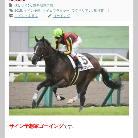
2018-4-14
G1
,
サイン
,
無料競馬予想
2018
,
サイン予想
,
タイムフライヤー
,
ワグネリアン
,
皐月賞
コメントを書く
ゴーイング
サイン予想家ゴーイング
です。