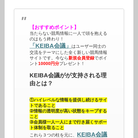
【おすすめポイント】
当たらない競馬情報に一人で頭を抱える
のはもう終わり！
「KEIBA会議」
はユーザー同士の
交流をテーマにした全く新しい競馬情報
サイトです。今なら
新規会員登録
でポイ
ント
10000円分
プレゼント！
KEIBA会議がが支持される理
由とは？
①ハイレベルな情報を提供し続けるサイ
トであること
②情報の透明度が高い状態をキープする
こと
③会員様一人一人にまで行き届くサポー
ト体制を取ること
KEIBA会議
これら３つの柱を元に、