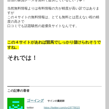
自信の勝負レースを無料で提供しているという事！
当然無料情報よりは有料情報の方が精度が高い訳ではありま
すが
この４サイトの無料情報は、とても無料とは思えない程の精
度の高さで
口コミでも話題騒然の超優良サイトなんです。
この４サイトがあれば競馬でしっかり儲けられそうで
すね。
それでは！
この記事の著者
ゴーイング
サインの魔術師
twitter
https://twitter.com/sn19778015