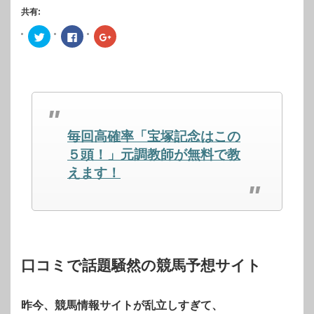
共有:
ク
Facebook
ク
リ
で
リ
ッ
共
ッ
ク
有
ク
し
す
し
て
る
て
Twitter
に
Google+
で
は
で
共
ク
共
有
リ
有
(新
ッ
(新
し
ク
し
毎回高確率「宝塚記念はこの
い
し
い
ウ
て
ウ
ィ
く
ィ
５頭！」元調教師が無料で教
ン
だ
ン
ド
さ
ド
えます！
ウ
い
ウ
で
(新
で
開
し
開
き
い
き
ま
ウ
ま
す)
ィ
す)
ン
ド
ウ
で
開
口コミで話題騒然の競馬予想サイト
き
ま
す)
昨今、競馬情報サイトが乱立しすぎて、