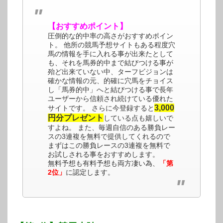
【おすすめポイント】
圧倒的な的中率の高さがおすすめポイン
ト。 他所の競馬予想サイトもある程度穴
馬の情報を手に入れる事が出来たとして
も、それを馬券的中まで結びつける事が
殆ど出来ていない中、ターフビジョンは
確かな情報の元、的確に穴馬をチョイス
し「馬券的中」へと結びつける事で長年
ユーザーから信頼され続けている優れた
3,000
サイトです。 さらに今登録すると
円分プレゼント
している点も嬉しいで
すよね。 また、毎週自信のある勝負レー
スの3連複を無料で提供してくれるので
まずはこの勝負レースの3連複を無料で
お試しされる事をおすすめします。
無料予想も有料予想も両方凄い為、
「第
2位」
に認定します。