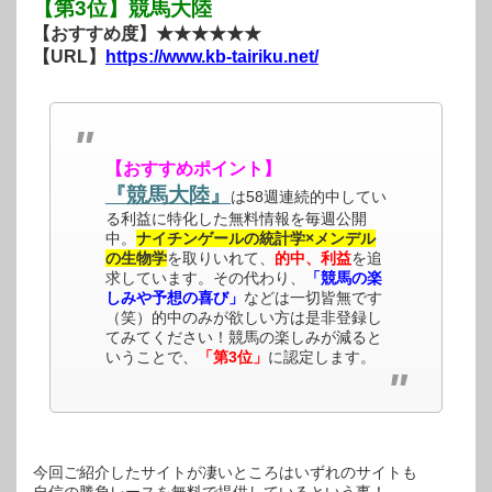
【第3位】競馬大陸
【おすすめ度】★★★★★★
【URL】
https://www.kb-tairiku.net/
【おすすめポイント】
『競馬大陸』
は58週連続的中してい
る利益に特化した無料情報を毎週公開
中。
ナイチンゲールの統計学×メンデル
の生物学
を取りいれて、
的中、利益
を追
求しています。その代わり、
「競馬の楽
しみや予想の喜び」
などは一切皆無です
（笑）的中のみが欲しい方は是非登録し
てみてください！競馬の楽しみが減ると
いうことで、
「第3位」
に認定します。
今回ご紹介したサイトが凄いところはいずれのサイトも