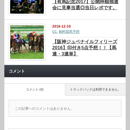
【有馬記念2017】公開枠順抽選
会に見事当選◎当日レポです。
2016-12-10
G1
,
無料競馬予想
【阪神ジュベナイルフィリーズ
2016】印付き5点予想！！【馬
連・3連単】
コメント
コメント (0)
トラックバックは利用できません。
この記事へのコメントはありません。