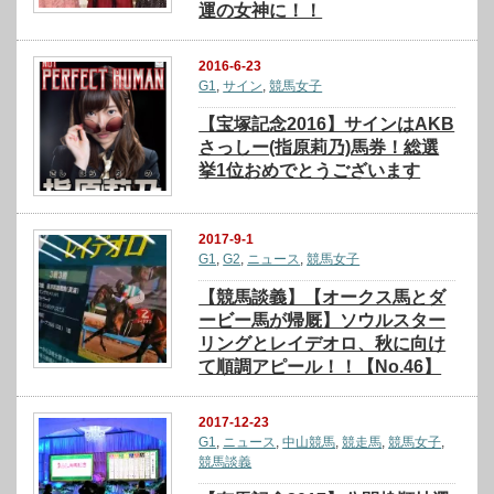
運の女神に！！
2016-6-23
G1
,
サイン
,
競馬女子
【宝塚記念2016】サインはAKB
さっしー(指原莉乃)馬券！総選
挙1位おめでとうございます
2017-9-1
G1
,
G2
,
ニュース
,
競馬女子
【競馬談義】【オークス馬とダ
ービー馬が帰厩】ソウルスター
リングとレイデオロ、秋に向け
て順調アピール！！【No.46】
2017-12-23
G1
,
ニュース
,
中山競馬
,
競走馬
,
競馬女子
,
競馬談義