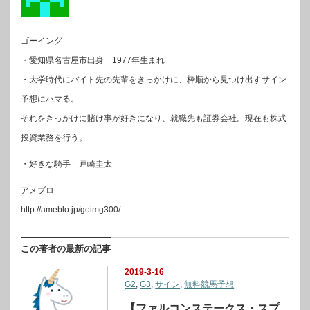
ゴーイング
・愛知県名古屋市出身 1977年生まれ
・大学時代にバイト先の先輩をきっかけに、枠順から見つけ出すサイン
予想にハマる。
それをきっかけに賭け事が好きになり、就職先も証券会社。現在も株式
投資業務を行う。
・好きな騎手 戸崎圭太
アメブロ
http://ameblo.jp/goimg300/
この著者の最新の記事
2019-3-16
G2
,
G3
,
サイン
,
無料競馬予想
【ファルコンステークス・スプ