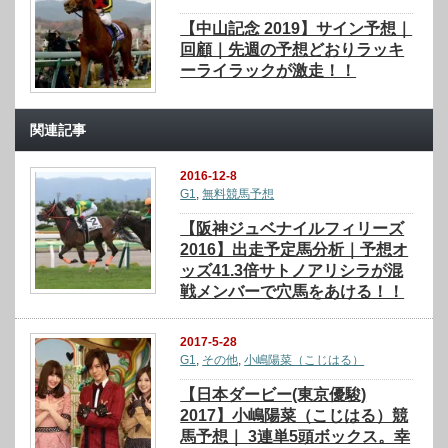
【中山記念 2019】サイン予想｜
回顧｜先週の予想どおりラッキ
ーライラックが激走！！
関連記事
2016-12-8
G1
,
無料競馬予想
【阪神ジュベナイルフィリーズ
2016】出走予定馬分析｜予想オ
ッズ41.3倍サトノアリシラが混
戦メンバーで穴馬をあける！！
2017-5-28
G1
,
その他
,
小嶋陽菜（こじはる）
【日本ダービー(東京優駿)
2017】小嶋陽菜（こじはる）競
馬予想｜ 3連単5頭ボックス。幸