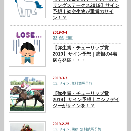
リングステークス2019】サイン
予想｜架空生物が重賞のサイ
ン！？
2019-3-4
G2
,
G3
,
回顧
【弥生賞・チューリップ賞
2019】サイン予想｜痛恨の4着
病を発症・・・
2019-3-3
G2
,
サイン
,
無料競馬予想
【弥生賞・チューリップ賞
2019】サイン予想｜ニシノデイ
ジーがサインを！？
2019-2-25
G2
,
サイン
,
回顧
,
無料競馬予想