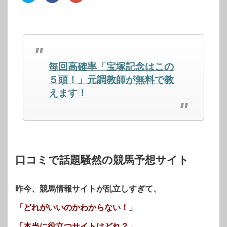
ッ
共
ッ
ク
有
ク
し
す
し
て
る
て
Twitter
に
Google+
で
は
で
共
ク
共
有
リ
有
(新
ッ
(新
し
ク
し
毎回高確率「宝塚記念はこの
い
し
い
ウ
て
ウ
ィ
く
ィ
５頭！」元調教師が無料で教
ン
だ
ン
ド
さ
ド
えます！
ウ
い
ウ
で
(新
で
開
し
開
き
い
き
ま
ウ
ま
す)
ィ
す)
ン
ド
ウ
で
開
口コミで話題騒然の競馬予想サイト
き
ま
す)
昨今、競馬情報サイトが乱立しすぎて、
「どれがいいのかわからない！」
「本当に役立つサイトはどれ？」