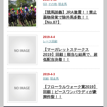
G3
,
その他
,
競走馬
【競馬談義】JRA激震！！禁止
薬物発覚で除外馬多数！！
【No.87】
2019-4-4
レース回顧
【マーガレットステークス
2019】回顧｜順当な結果で、超
低配当決着！！
2019-4-3
回顧
,
競走馬
【フローラルウォーク賞2019】
回顧｜ピースワンパラディが豪
脚炸裂！！