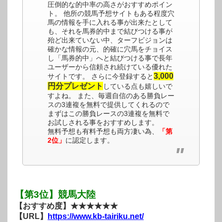
圧倒的な的中率の高さがおすすめポイン
ト。 他所の競馬予想サイトもある程度穴
馬の情報を手に入れる事が出来たとして
も、それを馬券的中まで結びつける事が
殆ど出来ていない中、ターフビジョンは
確かな情報の元、的確に穴馬をチョイス
し「馬券的中」へと結びつける事で長年
ユーザーから信頼され続けている優れた
3,000
サイトです。 さらに今登録すると
円分プレゼント
している点も嬉しいで
すよね。 また、毎週自信のある勝負レー
スの3連複を無料で提供してくれるので
まずはこの勝負レースの3連複を無料で
お試しされる事をおすすめします。
無料予想も有料予想も両方凄い為、
「第
2位」
に認定します。
【第3位】競馬大陸
【おすすめ度】★★★★★★
【URL】
https://www.kb-tairiku.net/