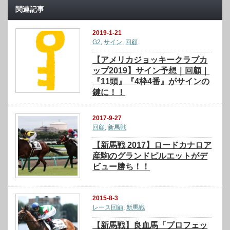
関連記事
2019-1-21
G2
,
サイン
,
回顧
【アメリカジョッキークラブカ
ップ2019】サイン予想｜回顧｜
『11頭』『4枠4番』がサインの
鍵に！！
2017-9-27
回顧
,
新馬戦
【新馬戦 2017】ロードカナロア
産駒のグランドピルエットがデ
ビュー勝ち！！
2015-8-3
レース回顧
,
新馬戦
【新馬戦】良血馬「プロフェッ