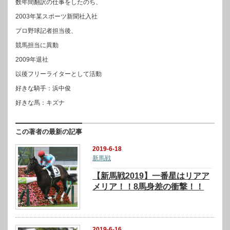
数年間翻訳の仕事をしたのち、
2003年某スポーツ新聞社入社
プロ野球記者担当後、
競馬担当に異動
2009年退社
以後フリーライターとして活動
好きな騎手：浜中俊
好きな馬：キズナ
この著者の最新の記事
2019-6-18
新馬戦
【新馬戦2019】一番星はリアア
メリア！！8馬身差の衝撃！！
2019-6-16