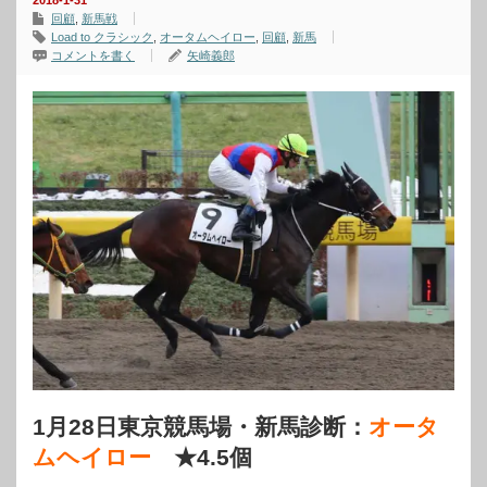
2018-1-31
回顧
,
新馬戦
Load to クラシック
,
オータムヘイロー
,
回顧
,
新馬
コメントを書く
矢崎義郎
1月28日東京競馬場・新馬診断：
オータ
ムヘイロー
★4.5個