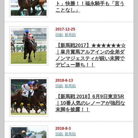
ト」快勝！！福永騎手も「言う
ことなし」
2017-12-25
回顧
,
新馬戦
【新馬戦2017】★★★★★★☆
｜皐月賞馬アルアインの全弟ダ
ノンマジェスティが鋭い末脚で
デビュー勝ち！！
2018-6-13
回顧
,
新馬戦
【新馬戦 2018】6月9日東京5R
｜10番人気のレノーアが強烈な
末脚を披露！！
2018-8-3
回顧
,
新馬戦