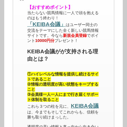
【おすすめポイント】
当たらない競馬情報に一人で頭を抱える
のはもう終わり！
「KEIBA会議」
はユーザー同士の
交流をテーマにした全く新しい競馬情報
サイトです。今なら
新規会員登録
でポイ
ント
10000円分
プレゼント！
KEIBA会議がが支持される理
由とは？
①ハイレベルな情報を提供し続けるサイ
トであること
②情報の透明度が高い状態をキープする
こと
③会員様一人一人にまで行き届くサポー
ト体制を取ること
KEIBA会議
これら３つの柱を元に、
は、今までもそしてこれからも、信頼を
勝ち取り続けまっした。
透明度の高い情報と真っ向から向き合い