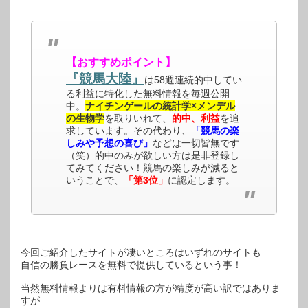
【おすすめポイント】
『競馬大陸』
は58週連続的中してい
る利益に特化した無料情報を毎週公開
中。
ナイチンゲールの統計学×メンデル
の生物学
を取りいれて、
的中、利益
を追
求しています。その代わり、
「競馬の楽
しみや予想の喜び」
などは一切皆無です
（笑）的中のみが欲しい方は是非登録し
てみてください！競馬の楽しみが減ると
いうことで、
「第3位」
に認定します。
今回ご紹介したサイトが凄いところはいずれのサイトも
自信の勝負レースを無料で提供しているという事！
当然無料情報よりは有料情報の方が精度が高い訳ではありま
すが